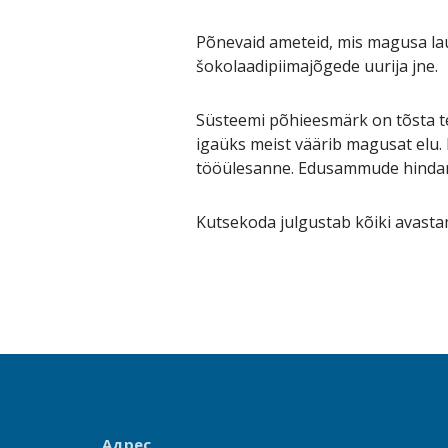
Põnevaid ameteid, mis magusa laua
šokolaadipiimajõgede uurija jne.
Süsteemi põhieesmärk on tõsta tea
igaüks meist väärib magusat elu.
tööülesanne. Edusammude hindami
Kutsekoda julgustab kõiki avastam
Адрес