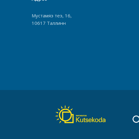
Мустамяэ теэ, 16,
10617 Таллинн