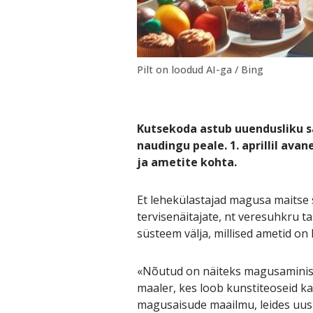
Pilt on loodud AI-ga / Bing
Kutsekoda astub uuendusliku 
naudingu peale. 1. aprillil ava
ja ametite kohta.
Et lehekülastajad magusa maitse 
tervisenäitajate, nt veresuhkru 
süsteem välja, millised ametid 
«Nõutud on näiteks magusaminist
maaler, kes loob kunstiteoseid ka
magusaisude maailmu, leides uusi