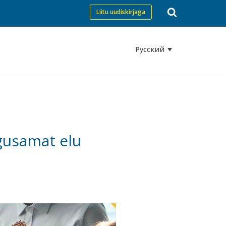
Liitu uudiskirjaga
Русский
agusamat elu