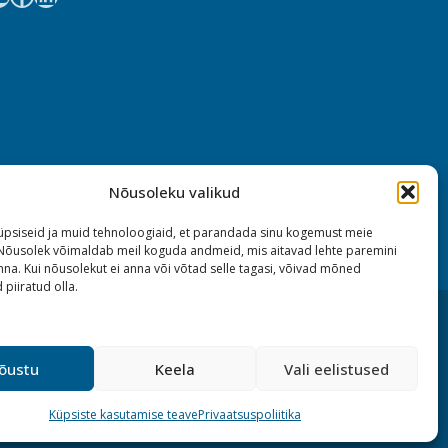
Nõusoleku valikud
psiseid ja muid tehnoloogiaid, et parandada sinu kogemust meie
 Nõusolek võimaldab meil koguda andmeid, mis aitavad lehte paremini
na. Kui nõusolekut ei anna või võtad selle tagasi, võivad mõned
 piiratud olla.
õustu
Keela
Vali eelistused
Küpsiste kasutamise teave
Privaatsuspoliitika