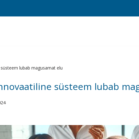
ine süsteem lubab magusamat elu
 innovaatiline süsteem lubab m
024