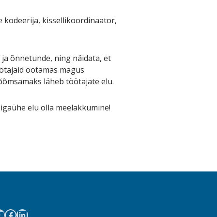
 kodeerija, kissellikoordinaator,
 ja õnnetunde, ning näidata, et
töötajaid ootamas magus
rõõmsamaks läheb töötajate elu.
b igaühe elu olla meelakkumine!