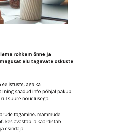
tlema rohkem õnne ja
si magusat elu tagavate oskuste
eelistuste, aga ka
al ning saadud info põhjal pakub
urul suure nõudlusega.
s varude tagamine, mammude
f,
kes avastab ja kaardistab
ja esindaja.