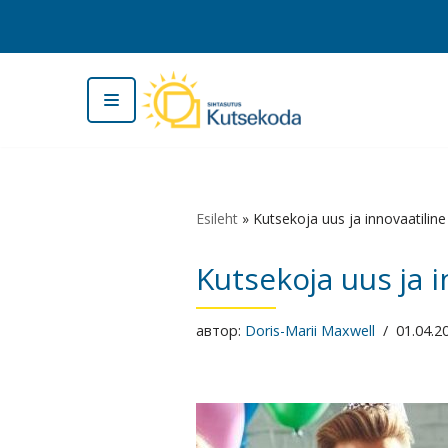
Перейти
к
содержимому
Esileht
»
Kutsekoja uus ja innovaatil
Kutsekoja uus ja
автор:
Doris-Marii Maxwell
01.04.2