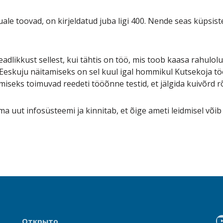
le toovad, on kirjeldatud juba ligi 400. Nende seas küpsiste
dlikkust sellest, kui tähtis on töö, mis toob kaasa rahulolu
 Eeskuju näitamiseks on sel kuul igal hommikul Kutsekoja 
seks toimuvad reedeti tööõnne testid, et jälgida kuivõrd 
a uut infosüsteemi ja kinnitab, et õige ameti leidmisel või
Открыто