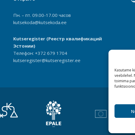
Пн. – пт. 09.00-17.00 часов
kutsekoda@kutsekoda.ee
Kutseregister
(Реестр квалификаций
Эстонии)
Телефон: +372 679 1704
kutseregister@kutseregister.ee
Kasutame kü
veebilehel.
toimima pan
funktsioonid
N