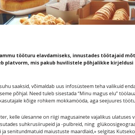
sammu tööturu elavdamiseks, innustades töötajaid mõ
neb platvorm, mis pakub huvilistele põhjalikke kirjeldu
suhu saaksid, võimaldab uus infosüsteem teha valikuid enda 
taseme põhjal. Need tuleb sisestada “Minu magus elu” töölau
on kasutajale kõige rohkem mokkamööda, aga seejuures tööt
er, kelle ülesanne on riigi magusainete vajalikus ulatuse
sutades suhkrusiirupeid ja -pulbreid, ning
glükoosigeograa
 ja senitundmatuid maiustuste maardlaid,» selgitas Kutseko