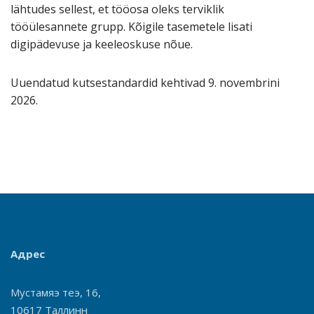
lähtudes sellest, et tööosa oleks terviklik
tööülesannete grupp. Kõigile tasemetele lisati
digipädevuse ja keeleoskuse nõue.
Uuendatud kutsestandardid kehtivad 9. novembrini
2026.
Адрес
Мустамяэ теэ, 16,
10617 Таллинн