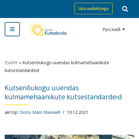
Liitu uudiskirjaga
Перейти
к
Русский
содержимому
Esileht
»
Kutsenõukogu uuendas külmamehaanikute
kutsestandardeid
Kutsenõukogu uuendas
külmamehaanikute kutsestandardeid
автор:
Doris-Marii Maxwell
10.12.2021