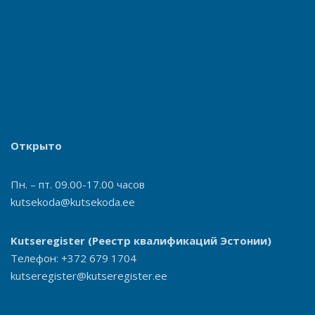
Открыто
Пн. – пт. 09.00-17.00 часов
kutsekoda@kutsekoda.ee
Kutseregister
(Реестр квалификаций Эстонии)
Телефон: +372 679 1704
kutseregister@kutseregister.ee