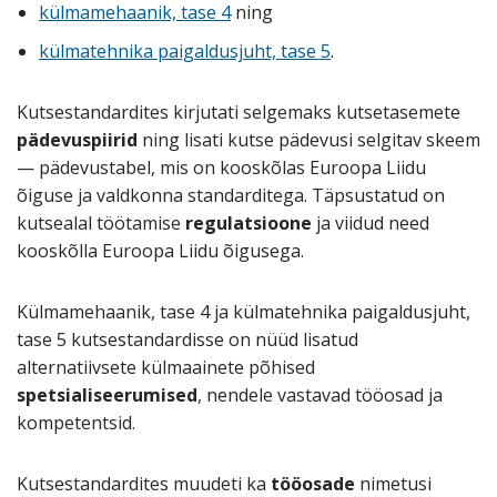
külmamehaanik, tase 4
ning
külmatehnika paigaldusjuht, tase 5
.
Kutsestandardites kirjutati selgemaks kutsetasemete
pädevuspiirid
ning lisati kutse pädevusi selgitav skeem
— pädevustabel, mis on kooskõlas Euroopa Liidu
õiguse ja valdkonna standarditega. Täpsustatud on
kutsealal töötamise
regulatsioone
ja viidud need
kooskõlla Euroopa Liidu õigusega.
Külmamehaanik, tase 4 ja külmatehnika paigaldusjuht,
tase 5 kutsestandardisse on nüüd lisatud
alternatiivsete külmaainete põhised
spetsialiseerumised
, nendele vastavad tööosad ja
kompetentsid.
Kutsestandardites muudeti ka
tööosade
nimetusi