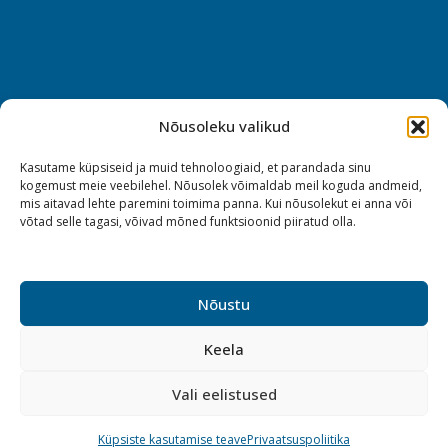
Nõusoleku valikud
Kasutame küpsiseid ja muid tehnoloogiaid, et parandada sinu
kogemust meie veebilehel. Nõusolek võimaldab meil koguda andmeid,
mis aitavad lehte paremini toimima panna. Kui nõusolekut ei anna või
võtad selle tagasi, võivad mõned funktsioonid piiratud olla.
Nõustu
Keela
Vali eelistused
Küpsiste kasutamise teave
Privaatsuspoliitika