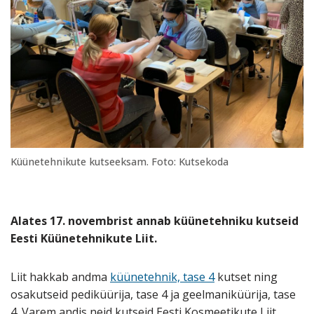
Küünetehnikute kutseeksam. Foto: Kutsekoda
Alates 17. novembrist annab küünetehniku kutseid
Eesti Küünetehnikute Liit.
Liit hakkab andma
küünetehnik, tase 4
kutset ning
osakutseid pediküürija, tase 4 ja geelmaniküürija, tase
4. Varem andis neid kutseid Eesti Kosmeetikute Liit.