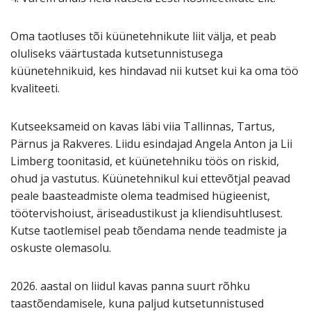
Oma taotluses tõi küünetehnikute liit välja, et peab
oluliseks väärtustada kutsetunnistusega
küünetehnikuid, kes hindavad nii kutset kui ka oma töö
kvaliteeti.
Kutseeksameid on kavas läbi viia Tallinnas, Tartus,
Pärnus ja Rakveres. Liidu esindajad Angela Anton ja Lii
Limberg toonitasid, et küünetehniku töös on riskid,
ohud ja vastutus. Küünetehnikul kui ettevõtjal peavad
peale baasteadmiste olema teadmised hügieenist,
töötervishoiust, äriseadustikust ja kliendisuhtlusest.
Kutse taotlemisel peab tõendama nende teadmiste ja
oskuste olemasolu.
2026. aastal on liidul kavas panna suurt rõhku
taastõendamisele, kuna paljud kutsetunnistused