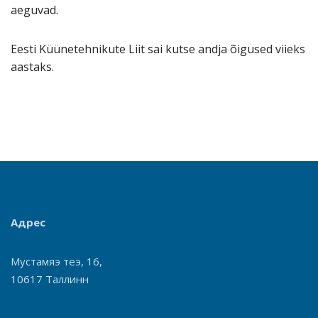
aeguvad.
Eesti Küünetehnikute Liit sai kutse andja õigused viieks
aastaks.
Адрес
Мустамяэ теэ, 16,
10617 Таллинн