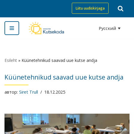
Liitu uudiskirjaga
Перейти
к
Русский
содержимому
Esileht
»
Küünetehnikud saavad uue kutse andja
Küünetehnikud saavad uue kutse andja
автор:
Siret Trull
18.12.2025