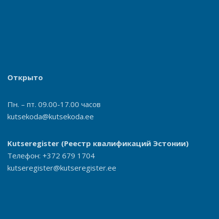
Открыто
Пн. – пт. 09.00-17.00 часов
kutsekoda@kutsekoda.ee
Kutseregister
(Реестр квалификаций Эстонии)
Телефон: +372 679 1704
kutseregister@kutseregister.ee