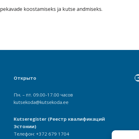
pekavade koostamiseks ja kutse andmiseks.
Открыто
Пн. – пт. 09.00-17.00 часов
kutsekoda@kutsekoda.ee
Kutseregister
(Реестр квалификаций
Эстонии)
Телефон: +372 679 1704