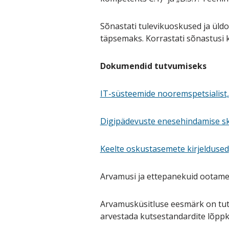
Sõnastati tulevikuoskused ja üldo
täpsemaks. Korrastati sõnastusi 
Dokumendid tutvumiseks
IT-süsteemide nooremspetsialist,
Digipädevuste enesehindamise s
Keelte oskustasemete kirjeldused
Arvamusi ja ettepanekuid ootame h
Arvamusküsitluse eesmärk on tutv
arvestada kutsestandardite lõpp