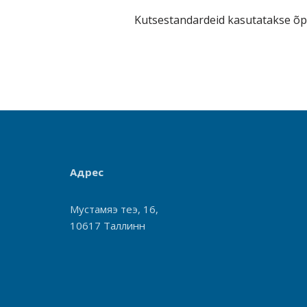
Kutsestandardeid kasutatakse õp
Адрес
Мустамяэ теэ, 16,
10617 Таллинн