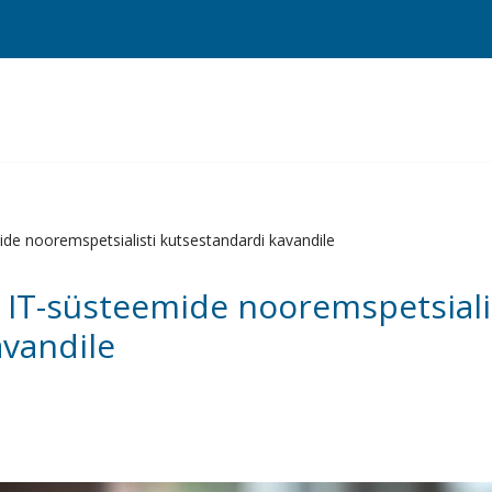
e nooremspetsialisti kutsestandardi kavandile
IT-süsteemide nooremspetsiali
avandile