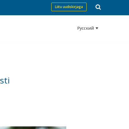
Liitu uudiskirjaga
Русский
sti