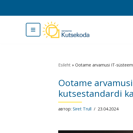
Перейти
к
содержимому
Esileht
»
Ootame arvamusi IT-süsteemid
Ootame arvamusi 
kutsestandardi k
автор:
Siret Trull
23.04.2024