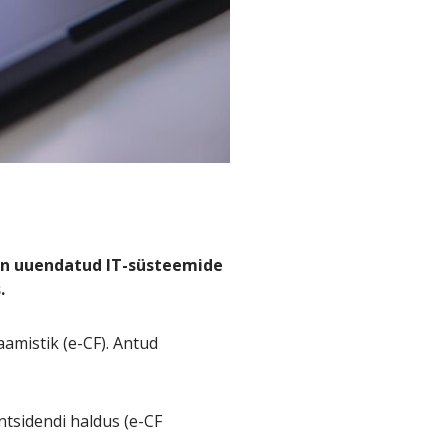
 on uuendatud IT-süsteemide
.
amistik (e-CF). Antud
ntsidendi haldus (e-CF