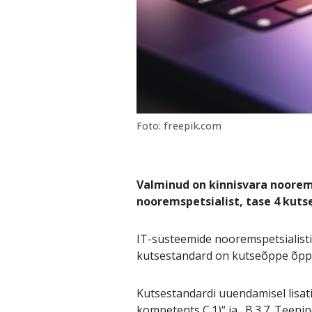
Foto: freepik.com
Valminud on kinnisvara nooremh
nooremspetsialist, tase 4 kuts
IT-süsteemide nooremspetsialisti
kutsestandard on kutseõppe õppe
Kutsestandardi uuendamisel lisati
kompetents C.1)“ ja „B.3.7. Teeni