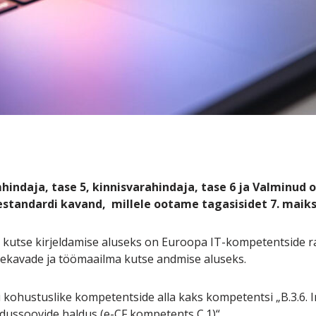
indaja, tase 5, kinnisvarahindaja, tase 6 ja Valminud
estandardi kavand, millele ootame tagasisidet 7. maiks
 kutse kirjeldamise aluseks on Euroopa IT-kompetentside ra
kavade ja töömaailma kutse andmise aluseks.
 kohustuslike kompetentside alla kaks kompetentsi „B.3.6. I
ndussoovide haldus (e-CF kompetents C.1)“