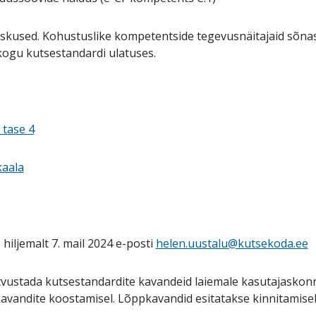
skused. Kohustuslike kompetentside tegevusnäitajaid sõnastati
kogu kutsestandardi ulatuses.
 tase 4
kaala
iljemalt 7. mail 2024 e-posti
helen.uustalu@kutsekoda.ee
ustada kutsestandardite kavandeid laiemale kasutajaskonna
kavandite koostamisel. Lõppkavandid esitatakse kinnitamis