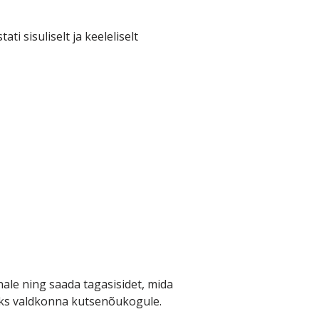
 sisuliselt ja keeleliselt
le ning saada tagasisidet, mida
eks valdkonna kutsenõukogule.