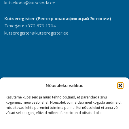
kutsekoda@kutsekoda.ee
Kutseregister
(Реестр квалификаций Эстонии)
Телефон: +372 679 1704
kutseregister@kutseregister.ee
Nõusoleku valikud
Kasutame küpsiseid ja muid tehnoloogiaid, et parandada sinu
kogemust meie veebilehel. Nõusolek võimaldab meil koguda andmeid,
mis aitavad lehte paremini toimima panna. Kui nõusolekut ei anna või
võtad selle tagasi, võivad mõned funktsioonid piiratud olla.