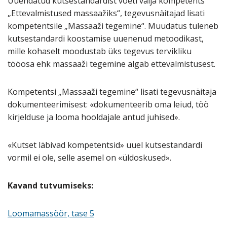
Uuendatud kutsestandardist võeti välja kompetents
„Ettevalmistused massaažiks“, tegevusnäitajad lisati
kompetentsile „Massaaži tegemine“. Muudatus tuleneb
kutsestandardi koostamise uuenenud metoodikast,
mille kohaselt moodustab üks tegevus tervikliku
tööosa ehk massaaži tegemine algab ettevalmistusest.
Kompetentsi „Massaaži tegemine“ lisati tegevusnäitaja
dokumenteerimisest: «dokumenteerib oma leiud, töö
kirjelduse ja looma hooldajale antud juhised».
«Kutset läbivad kompetentsid» uuel kutsestandardi
vormil ei ole, selle asemel on «üldoskused».
Kavand tutvumiseks:
Loomamassöör, tase 5