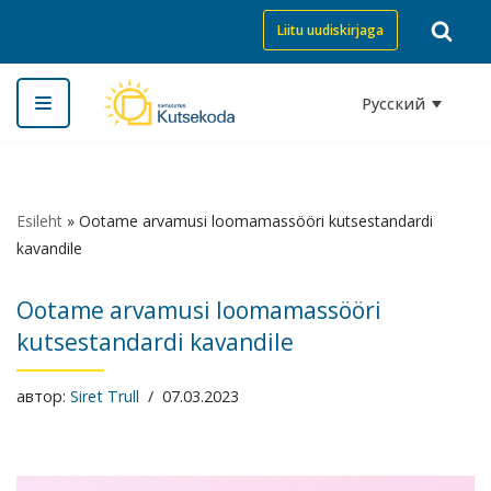
Liitu uudiskirjaga
Перейти
к
Русский
содержимому
Esileht
»
Ootame arvamusi loomamassööri kutsestandardi
kavandile
Ootame arvamusi loomamassööri
kutsestandardi kavandile
автор:
Siret Trull
07.03.2023