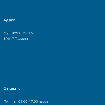
Адрес
Мустамяэ теэ, 16,
10617 Таллинн
Открыто
Пн. – пт. 09.00-17.00 часов