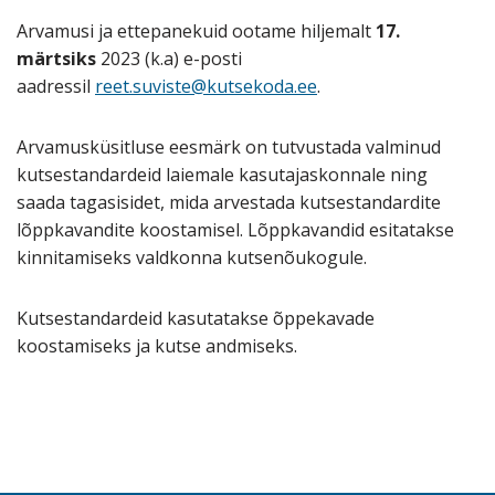
Arvamusi ja ettepanekuid ootame hiljemalt
17.
märtsiks
2023 (k.a) e-posti
aadressil
reet.suviste@kutsekoda.ee
.
Arvamusküsitluse eesmärk on tutvustada valminud
kutsestandardeid laiemale kasutajaskonnale ning
saada tagasisidet, mida arvestada kutsestandardite
lõppkavandite koostamisel. Lõppkavandid esitatakse
kinnitamiseks valdkonna kutsenõukogule.
Kutsestandardeid kasutatakse õppekavade
koostamiseks ja kutse andmiseks.