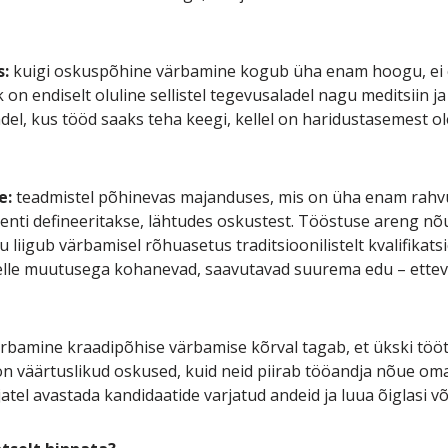
s:
kuigi oskuspõhine värbamine kogub üha enam hoogu, ei ol
 on endiselt oluline sellistel tegevusaladel nagu meditsiin 
del, kus tööd saaks teha keegi, kellel on haridustasemest o
e:
teadmistel põhinevas majanduses, mis on üha enam rahv
lenti defineeritakse, lähtudes oskustest. Tööstuse areng nõ
tu liigub värbamisel rõhuasetus traditsioonilistelt kvalifikat
elle muutusega kohanevad, saavutavad suurema edu – ettevõ
bamine kraadipõhise värbamise kõrval tagab, et ükski tööt
 on väärtuslikud oskused, kuid neid piirab tööandja nõue om
l avastada kandidaatide varjatud andeid ja luua õiglasi võ