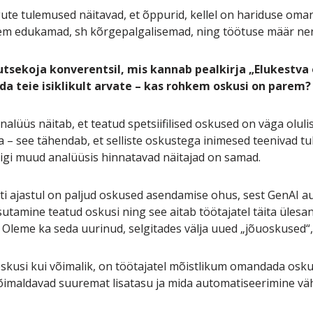
te tulemused näitavad, et õppurid, kellel on hariduse oma
em edukamad, sh kõrgepalgalisemad, ning töötuse määr ne
tsekoja konverentsil, mis kannab pealkirja „Elukestva
da teie isiklikult arvate – kas rohkem oskusi on parem?
nalüüs näitab, et teatud spetsiifilised oskused on väga olu
 – see tähendab, et selliste oskustega inimesed teenivad t
 kuigi muud analüüsis hinnatavad näitajad on samad.
ekti ajastul on paljud oskused asendamise ohus, sest GenAI 
utamine teatud oskusi ning see aitab töötajatel täita ülesan
 Oleme ka seda uurinud, selgitades välja uued „jõuoskused“
 oskusi kui võimalik, on töötajatel mõistlikum omandada osku
võimaldavad suuremat lisatasu ja mida automatiseerimine v