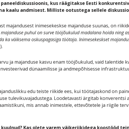
 paneeldiskussioonis, kus räägitakse Eesti konkurents
 kaalu andmisest. Milliste ootustega sellele diskussio
ast majandusest inimesekeskse majanduse suunas, on riikid
 majanduse puhul on surve tööjõukulud madalana hoida ning ase
a ka väiksema oskuspagasiga töötaja. Inimesekeskset majandust
).
arvu ja majanduse kasvu enam tööjõukulud, vaid talentide kv
s investeerivad dünaamilisse ja andmepõhisesse infrastruktu
anduslikku edu teiste riikide ees, kui töötajaskond on paind
use tulevikuvajadustega. Loodetavasti ärgitab konverentsi 
aamistikuni, mis annab inimestele, ettevõtetele ja riigile t
ist kuulnud? Kas olete varem väikeriikidega koostööd te