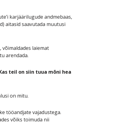
ute’i karjäärilugude andmebaas,
ed) aitasid saavutada muutusi
a, võimaldades laiemat
tu arendada.
s teil on siin tuua mõni hea
usi on mitu.
ke tööandjate vajadustega.
es võiks toimuda nii