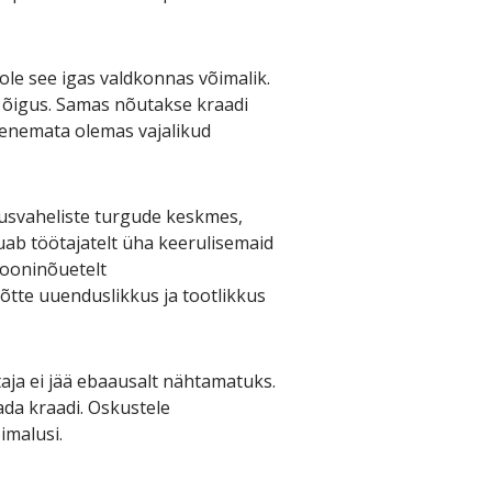
e see igas valdkonnas võimalik.
ja õigus. Samas nõutakse kraadi
lenemata olemas vajalikud
usvaheliste turgude keskmes,
uab töötajatelt üha keerulisemaid
siooninõuetelt
tte uuenduslikkus ja tootlikkus
aja ei jää ebaausalt nähtamatuks.
ada kraadi. Oskustele
imalusi.