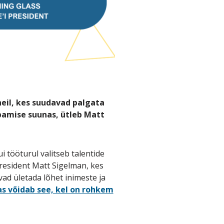
neil, kes suudavad palgata
bamise suunas, ütleb Matt
i tööturul valitseb talentide
resident Matt Sigelman, kes
ad ületada lõhet inimeste ja
as võidab see, kel on rohkem