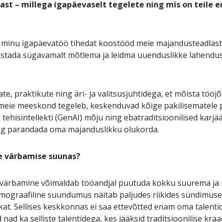
ast – millega igapäevaselt tegelete ning mis on teile 
b minu igapäevatöö tihedat koostööd meie majandusteadlast
stada sügavamalt mõtlema ja leidma uuenduslikke lahendusi 
te, praktikute ning äri- ja valitsusjuhtidega, et mõista töö
 meie meeskond tegeleb, keskenduvad kõige pakilisematele 
ehisintellekti (GenAI) mõju ning ebatraditsioonilised karjäär
ing parandada oma majanduslikku olukorda.
e värbamise suunas?
ärbamine võimaldab tööandjal puutuda kokku suurema ja 
mograafiline suundumus näitab paljudes riikides sündimuse
kat. Sellises keskkonnas ei saa ettevõtted enam oma talentide
ad ka selliste talentidega, kes jääksid traditsioonilise kr