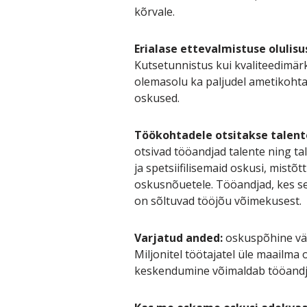
kõrvale.
Erialase ettevalmistuse olulisu
Kutsetunnistus kui kvaliteedimärk
olemasolu ka paljudel ametikohta
oskused.
Töökohtadele otsitakse talent
otsivad tööandjad talente ning ta
ja spetsiifilisemaid oskusi, mistõt
oskusnõuetele. Tööandjad, kes s
on sõltuvad tööjõu võimekusest.
Varjatud anded:
oskuspõhine vär
Miljonitel töötajatel üle maailma
keskendumine võimaldab tööandjate