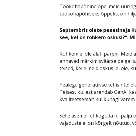
Töökohapõhine õpe: meie uuringu
töökohapõhiseks õppeks, on hilj
Septembris olete peaesineja Ku
see, kel on rohkem oskusi?“. Mi
Rohkem ei ole alati parem. Meie a
annavad märkimisväärse palgalisa
teised, kellel neid oskusi ei ole,
Pealegi, generatiivse tehisintell
Teisest küljest arendab GenAI kas
kvaliteetsemalt kui kunagi varem.
Selle asemel, et koguda nii palju
vajadustele, on kõrgelt nõutud, 