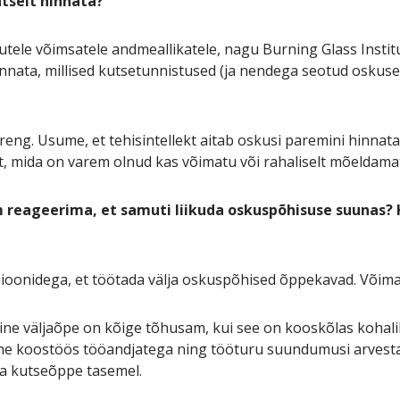
tselt hinnata?
tele võimsatele andmeallikatele, nagu Burning Glass Instit
innata, millised kutsetunnistused (ja nendega seotud oskus
areng. Usume, et tehisintellekt aitab oskusi paremini hinnat
, mida on varem olnud kas võimatu või rahaliselt mõeldama
reageerima, et samuti liikuda oskuspõhisuse suunas? Ka
ioonidega, et töötada välja oskuspõhised õppekavad. Võimal
ne väljaõpe on kõige tõhusam, kui see on kooskõlas kohali
 koostöös tööandjatega ning tööturu suundumusi arvestad
ka kutseõppe tasemel.