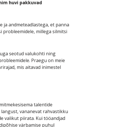
enim huvi pakkuvad
e ja andmeteadlastega, et panna
probleemidele, millega silmitsi
jõuga seotud valukohti ning
probleemidele. Praegu on meie
irajad, mis aitavad inimestel
mitmekesisema talentide
 langust, vananevat rahvastikku
 valikut piirata. Kui tööandjad
aadipõhise värbamise puhul