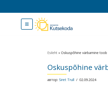
Перейти
к
содержимому
Esileht
»
Oskuspõhine värbamine toob t
Oskuspõhine värb
автор:
Siret Trull
02.09.2024