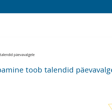
alendid päevavalgele
amine toob talendid päevavalg