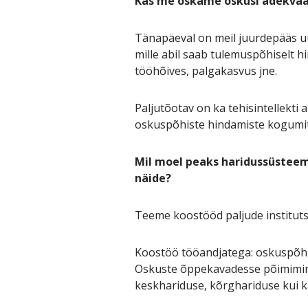
Kas me oskame oskusi adekvaa
Tänapäeval on meil juurdepääs uu
mille abil saab tulemuspõhiselt h
tööhõives, palgakasvus jne.
Paljutõotav on ka tehisintellekti 
oskuspõhiste hindamiste kogumit
Mil moel peaks haridussüsteem 
näide?
Teeme koostööd paljude instituts
Koostöö tööandjatega: oskuspõhi
Oskuste õppekavadesse põimimine
keskhariduse, kõrghariduse kui 