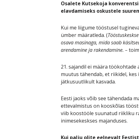
Osalete Kutsekoja konverentsi
elavdamiseks oskustele suurema
Kui me liigume tööstusel tuginev
ümber määratleda. (
Tööstuskeskse
osava masinaga, mida saab käsitsed
arendamine ja rakendamine. –
toim
21. sajandil ei määra töökohtade 
muutus tähendab, et riikidel, ke
jätkusuutlikult kasvada.
Eesti jaoks võib see tähendada maj
ettevalmistus on kooskõlas tööst
viib koostööle suunatud riikliku r
inimesekeskses majanduses.
Kui palju olite eelnevalt Eest