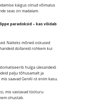
ndamise käigus olnud võimalus
nde seas on madalam.
 õppe paradoksid – kas võidab
lised. Näiteks mõned oskused
uhandeid dollareid rohkem kui
automatiseerib hulga ülesandeid.
deid palju tõhusamalt ja
, mis saavad GenAI-st enim kasu.
si, mis vastavad tööturu
ähem ohustab.