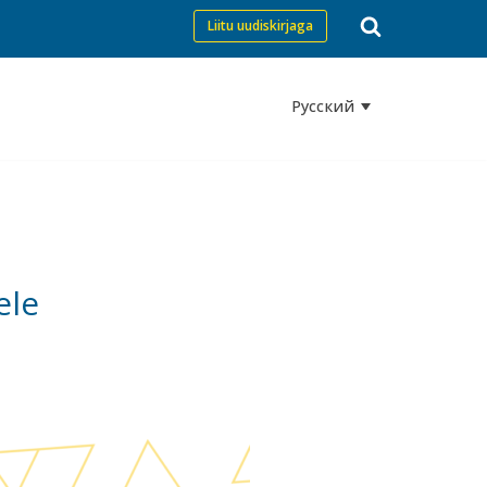
Liitu uudiskirjaga
Русский
ele