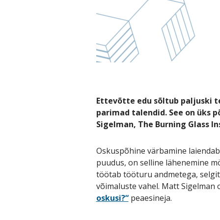
Ettevõtte edu sõltub paljuski 
parimad talendid. See on üks 
Sigelman, The Burning Glass Ins
Oskuspõhine värbamine laiendab olu
puudus, on selline lähenemine mö
töötab tööturu andmetega, selgita
võimaluste vahel. Matt Sigelman
oskusi?“
peaesineja.