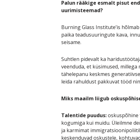
Palun rääkige esmalt pisut end
uurimisteemad?
Burning Glass Institute’is hõlma
paika teadusuuringute kava, innu
seisame.
Suhtlen pidevalt ka haridustöötaja
veenduda, et küsimused, millega
tähelepanu keskmes generatiivse t
leida rahuldust pakkuvat tööd n
Miks maailm liigub oskuspõhis
Talentide puudus:
oskuspõhine v
kogumiga kui muidu. Üleilmne de
ja karmimat immigratsioonipoliiti
keskenduvad oskustele, kohtuvad n