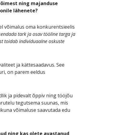
ivõimest ning majanduse
onile lähenete?
el võimalus oma konkurentsieelis
ndada tark ja osav tööline targa ja
 toidab individuaalne oskuste
aliteet ja kättesaadavus. See
uri, on parem eeldus
lik ja pidevalt õppiv ning tööjõu
arutelu tegutsema suunas, mis
ervikuna võimaluse saavutada edu
inud ning kas olete avastanud