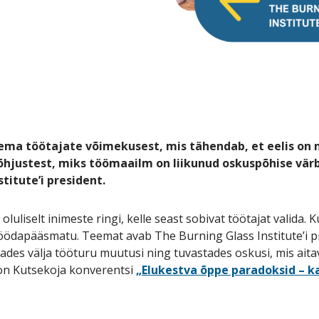
tema töötajate võimekusest, mis tähendab, et eelis on 
põhjustest, miks töömaailm on liikunud oskuspõhise vär
titute’i president.
liselt inimeste ringi, kelle seast sobivat töötajat valida. Ku
ödapääsmatu. Teemat avab The Burning Glass Institute’i p
des välja tööturu muutusi ning tuvastades oskusi, mis aitav
 on Kutsekoja konverentsi
„Elukestva õppe paradoksid – k