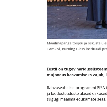
Maailmapanga tööjõu ja oskuste üle
Tamkivi, Burning Glass instituudi pr
Eestil on tugev haridussüsteem
majandus kasvamiseks vajab, le
Rahvusvahelise programmi PISA tu
ja loodusteaduste alased oskused
sugugi maailma edukamate seas.