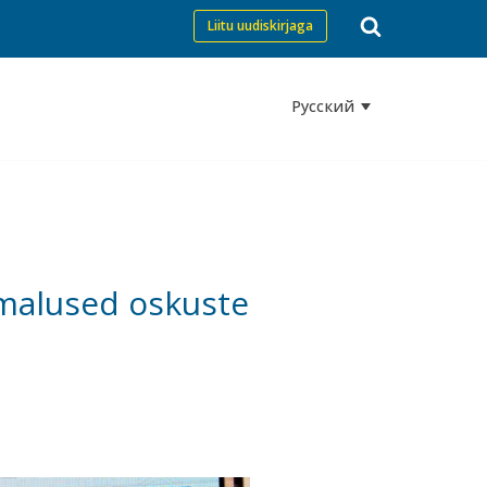
Liitu uudiskirjaga
Русский
imalused oskuste