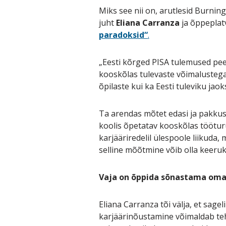
Miks see nii on, arutlesid Burning
juht
Eliana Carranza
ja õppeplat
paradoksid“
.
„Eesti kõrged PISA tulemused pee
kooskõlas tulevaste võimalustega t
õpilaste kui ka Eesti tuleviku jaok
Ta arendas mõtet edasi ja pakkus
koolis õpetatav kooskõlas töötur
karjääriredelil ülespoole liikuda
selline mõõtmine võib olla keeruk
Vaja on õppida sõnastama oma
Eliana Carranza tõi välja, et sage
karjäärinõustamine võimaldab teha