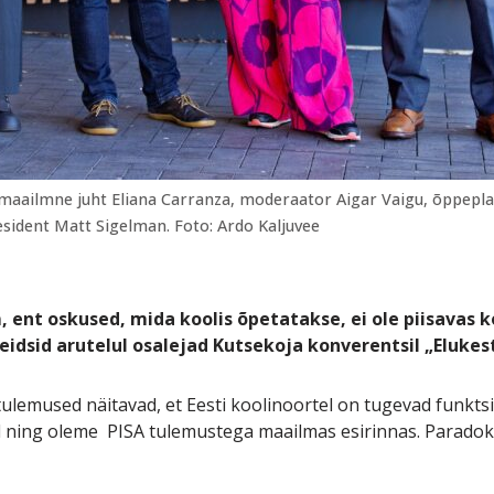
maailmne juht Eliana Carranza, moderaator Aigar Vaigu, õppepl
esident Matt Sigelman. Foto: Ardo Kaljuvee
, ent oskused, mida koolis õpetatakse, ei ole piisavas 
idsid arutelul osalejad Kutsekoja konverentsil „Elukes
lemused näitavad, et Eesti koolinoortel on tugevad funkt
 ning oleme PISA tulemustega maailmas esirinnas. Paradoks