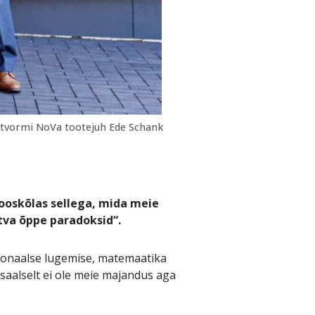
atvormi NoVa tootejuh Ede Schank
kooskõlas sellega, mida meie
tva õppe paradoksid“.
sionaalse lugemise, matemaatika
aalselt ei ole meie majandus aga