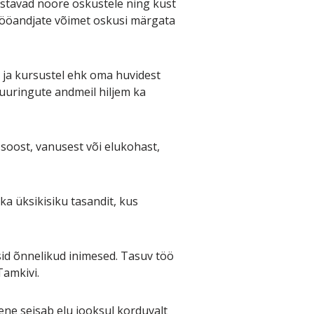
astavad noore oskustele ning kust
 tööandjate võimet oskusi märgata
 ja kursustel ehk oma huvidest
n uuringute andmeil hiljem ka
oost, vanusest või elukohast,
ka üksikisiku tasandit, kus
sid õnnelikud inimesed. Tasuv töö
Tamkivi.
imene seisab elu jooksul korduvalt