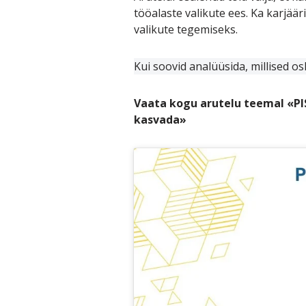
tööalaste valikute ees. Ka karjä
valikute tegemiseks.
Kui soovid analüüsida, millised o
Vaata kogu arutelu teemal «PI
kasvada»