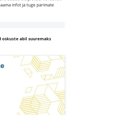
saama infot ja tuge parimate
d oskuste abil suuremaks