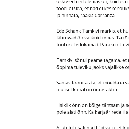
oskused neil olemas on, kuidas n
tööd otsida, et nad ei keskenduks
ja hinnata, rääkis Carranza.
Ede Schank Tamkivi märkis, et hu
lähtuvaid õpivalikuid tehes. Ta tõ
tööturul edukamad. Paraku ettevõ
Tamkivi sõnul peame tagama, et m
õppima tuleviku jaoks vajalikke o
Samas toonitas ta, et mõelda ei sa
olulisel kohal on õnnefaktor.
„Isiklik õnn on kõige tähtsam ja 
pole alati õnn. Ka karjääriredelil
Arutelul osalenud tõid välja, et k