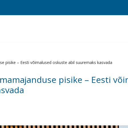
e pisike – Eesti võimalused oskuste abil suuremaks kasvada
lmamajanduse pisike – Eesti võ
asvada