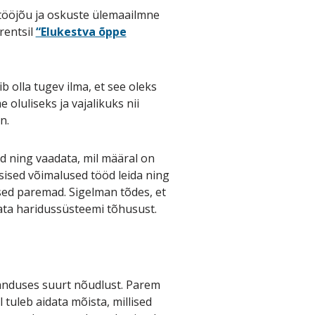
tööjõu ja oskuste ülemaailmne
rentsil
“Elukestva õppe
olla tugev ilma, et see oleks
oluliseks ja vajalikuks nii
n.
d ning vaadata, mil määral on
sised võimalused tööd leida ning
used paremad. Sigelman tõdes, et
nata haridussüsteemi tõhusust.
ajanduses suurt nõudlust. Parem
tuleb aidata mõista, millised