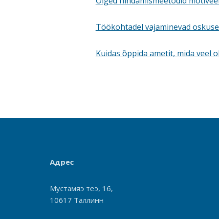
Õiged hindamismeetodid motivee
Töökohtadel vajaminevad oskuse
Kuidas õppida ametit, mida veel o
Адрес
Мустамяэ теэ, 16,
10617 Таллинн