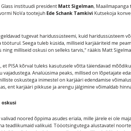
 Glass instituudi president
Matt Sigelman
, Maailmapanga 
vormi NoVa tootejuh
Ede Schank Tamkivi
Kutsekoja konve
geldavad tugevat haridussüsteemi, kuid haridussüsteem võib 
ööturul. Seega tuleb küsida, milliseid karjääriteid me peame 
s ning milliseid oskusi on selleks tarvis,“ rääkis Matt Sigelma
, et PISA kõrval tuleks kasutusele võtta täiendavad mõõdiku
u vajadustega. Analüüsima peaks, millised on lõpetajate eda
, milliste oskustega inimestel on karjääri edendamise võimal
as, ent karjääri pikkuse ja arengu jälgimine võimaldab hin
 oskusi
li valivad noored õppima asudes eriala, mille järele ei ole m
 teadlikumaid valikuid. Tööotsingutega alustavatel noortel 