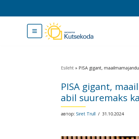
Перейти
к
содержимому
Esileht
»
PISA gigant, maailmamajandus
PISA gigant, maai
abil suuremaks k
автор:
Siret Trull
31.10.2024