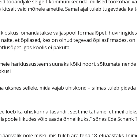
eid tööandjale selgelt kommunikeerida, millised töökohad v
 kitsalt vaid mõnele ametile. Samal ajal tuleb tugevdada ka
lk oskusi omandatakse väljaspool formaalõpet: huviringides
i näite, et õpilased, kes on olnud tegevad õpilasfirmades, o
tlusõpet igas koolis ei pakuta.
eie haridussüsteem suunaks kõiki noori, sõltumata nende s
skusi.
a üksnes sellele, mida vajab ühiskond – silmas tuleb pidada 
see loeb ka ühiskonna tasandil, sest me tahame, et meil olek
 allapoole liikudes võib saada õnnelikuks,“ sõnas Ede Schank 
arjäärivalik pole miski, mis tuleb ära teha 18. eluaastaks. In