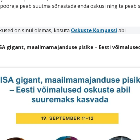
äripööraja peab suutma sõnastada enda oskusi ning ta peab 
skused on sinul olemas, kasuta
Oskuste Kompassi
abi.
SA gigant, maailmamajanduse pisike – Eesti võimaluse