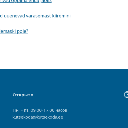
rivad õppima enda jaoks
d uuenevad varasemast kiiremini
lemaski pole?
Открыто
Пн. – пт. 09.00-17.00 часов
kutsekoda@kutsekoda.ee