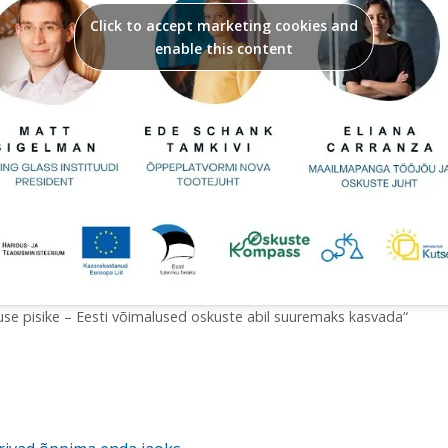
Click to accept marketing cookies and
enable this content
se pisike – Eesti võimalused oskuste abil suuremaks kasvada“