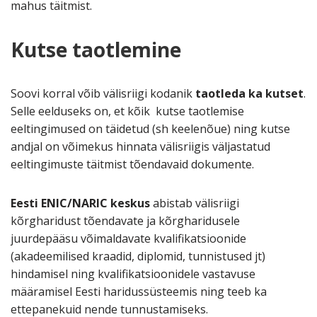
mahus täitmist.
Kutse taotlemine
Soovi korral võib välisriigi kodanik
taotleda ka kutset
.
Selle eelduseks on, et kõik kutse taotlemise
eeltingimused on täidetud (sh keelenõue) ning kutse
andjal on võimekus hinnata välisriigis väljastatud
eeltingimuste täitmist tõendavaid dokumente.
Eesti ENIC/NARIC
keskus
abistab välisriigi
kõrgharidust tõendavate ja kõrgharidusele
juurdepääsu võimaldavate kvalifikatsioonide
(akadeemilised kraadid, diplomid, tunnistused jt)
hindamisel ning kvalifikatsioonidele vastavuse
määramisel Eesti haridussüsteemis ning teeb ka
ettepanekuid nende tunnustamiseks.