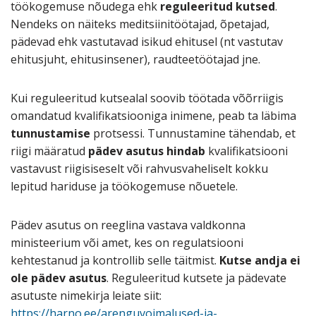
töökogemuse nõudega ehk
reguleeritud kutsed
.
Nendeks on näiteks meditsiinitöötajad, õpetajad,
pädevad ehk vastutavad isikud ehitusel (nt vastutav
ehitusjuht, ehitusinsener), raudteetöötajad jne.
Kui reguleeritud kutsealal soovib töötada võõrriigis
omandatud kvalifikatsiooniga inimene, peab ta läbima
tunnustamise
protsessi. Tunnustamine tähendab, et
riigi määratud
pädev asutus hindab
kvalifikatsiooni
vastavust riigisiseselt või rahvusvaheliselt kokku
lepitud hariduse ja töökogemuse nõuetele.
Pädev asutus on reeglina vastava valdkonna
ministeerium või amet, kes on regulatsiooni
kehtestanud ja kontrollib selle täitmist.
Kutse andja ei
ole pädev asutus
. Reguleeritud kutsete ja pädevate
asutuste nimekirja leiate siit:
https://harno.ee/arenguvoimalused-ja-