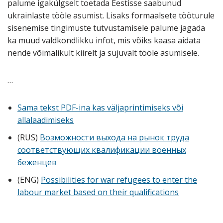
palume igakülgselt toetada Eestisse saabunud
ukrainlaste tööle asumist. Lisaks formaalsete tööturule
sisenemise tingimuste tutvustamisele palume jagada
ka muud valdkondlikku infot, mis võiks kaasa aidata
nende võimalikult kiirelt ja sujuvalt tööle asumisele.
…
Sama tekst PDF-ina kas väljaprintimiseks või
allalaadimiseks
(RUS)
Возможности выхода на рынок труда
соответствующих квалификации военных
беженцев
(ENG)
Possibilities for war refugees to enter the
labour market based on their qualifications