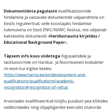
Dokumentideta pagulaste
kvalifikatsioonide
hindamine ja vastavate dokumentide väljaandmine on
Eestis reguleeritud, selle koostajaks hindamise
tulemusena on Eesti ENIC/NARIC Keskus, mis väljastab
kakskeelse dokumendi «
Haridustausta kirjeldus /
Educational Background Paper
«.
Täpsem info koos viidetega
õigusaktidele ja
taotlusvormile on Haridus- ja Noorteameti kodulehel
nii eesti kui inglise keeles:
https://www.harno.ee/en/development-and-
qualifications/qualifications/academic-
recognition#recognition-of-refug
.
Arvestades kvalifitseeritud tööjõu puudust pea kõikides
valdkondades ning sõjapõgenike keerulist olukorda