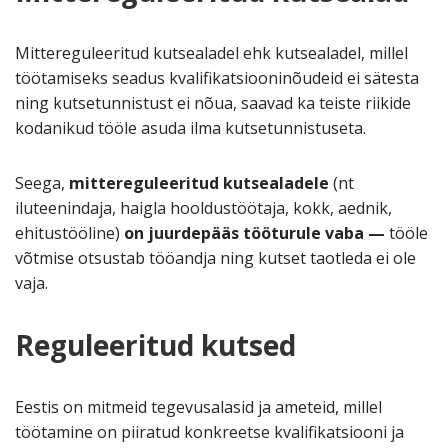
Mittereguleeritud kutsealadel ehk kutsealadel, millel
töötamiseks seadus kvalifikatsiooninõudeid ei sätesta
ning kutsetunnistust ei nõua, saavad ka teiste riikide
kodanikud tööle asuda ilma kutsetunnistuseta.
Seega,
mittereguleeritud kutsealadele
(nt
iluteenindaja, haigla hooldustöötaja, kokk, aednik,
ehitustööline)
on juurdepääs tööturule vaba —
tööle
võtmise otsustab tööandja ning kutset taotleda ei ole
vaja.
Reguleeritud kutsed
Eestis on mitmeid tegevusalasid ja ameteid, millel
töötamine on piiratud konkreetse kvalifikatsiooni ja