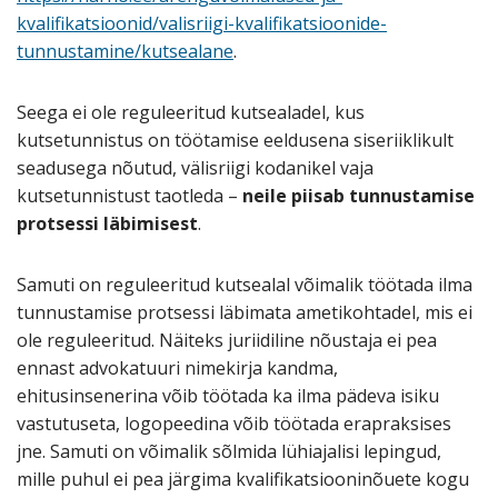
kvalifikatsioonid/valisriigi-kvalifikatsioonide-
tunnustamine/kutsealane
.
Seega ei ole reguleeritud kutsealadel, kus
kutsetunnistus on töötamise eeldusena siseriiklikult
seadusega nõutud, välisriigi kodanikel vaja
kutsetunnistust taotleda –
neile piisab tunnustamise
protsessi läbimisest
.
Samuti on reguleeritud kutsealal võimalik töötada ilma
tunnustamise protsessi läbimata ametikohtadel, mis ei
ole reguleeritud. Näiteks juriidiline nõustaja ei pea
ennast advokatuuri nimekirja kandma,
ehitusinsenerina võib töötada ka ilma pädeva isiku
vastutuseta, logopeedina võib töötada erapraksises
jne. Samuti on võimalik sõlmida lühiajalisi lepingud,
mille puhul ei pea järgima kvalifikatsiooninõuete kogu