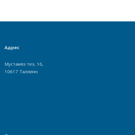
Адрес
Мустамяэ теэ, 16,
10617 Таллинн