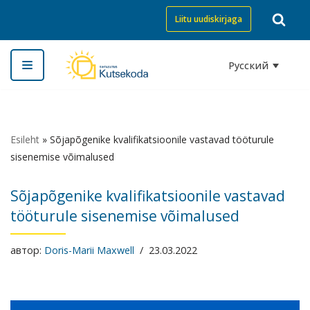
Liitu uudiskirjaga
Перейти
к
Русский
содержимому
Esileht
»
Sõjapõgenike kvalifikatsioonile vastavad tööturule
sisenemise võimalused
Sõjapõgenike kvalifikatsioonile vastavad
tööturule sisenemise võimalused
автор:
Doris-Marii Maxwell
23.03.2022