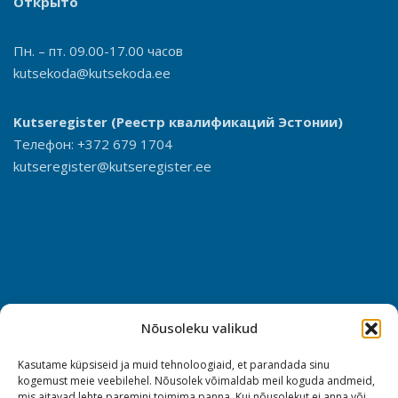
Открыто
Пн. – пт. 09.00-17.00 часов
kutsekoda@kutsekoda.ee
Kutseregister
(Реестр квалификаций Эстонии)
Телефон: +372 679 1704
kutseregister@kutseregister.ee
Nõusoleku valikud
Kasutame küpsiseid ja muid tehnoloogiaid, et parandada sinu
kogemust meie veebilehel. Nõusolek võimaldab meil koguda andmeid,
mis aitavad lehte paremini toimima panna. Kui nõusolekut ei anna või