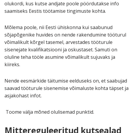
olukordi, kus kutse andjate poole pöördutakse info
saamiseks Eestis töötamise tingimuste kohta.
Mõlema poole, nii Eesti ühiskonna kui saabunud
sõjapõgenike huvides on nende rakendumine tööturul
võimalikult kõrgel tasemel, arvestades tööturule
sisenejate kvalifikatsiooni ja oskustaset. Samuti on
oluline teha tööle asumine võimalikult sujuvaks ja
kiireks.
Nende eesmärkide täitumise eelduseks on, et saabujad
saavad tööturule sisenemise võimaluste kohta täpset ja
asjakohast infot.
Toome välja mõned olulisemad punktid.
Mittereguleeritud kutsealad