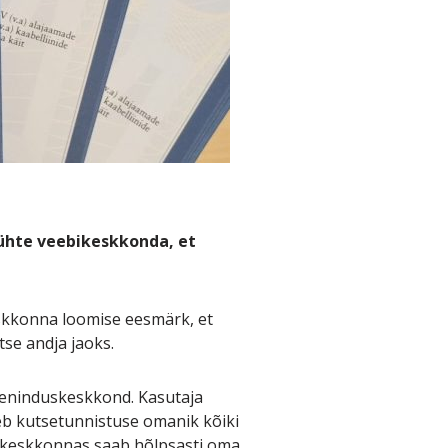
ühte veebikeskkonda, et
skkonna loomise eesmärk, et
se andja jaoks.
eeninduskeskkond. Kasutaja
äeb kutsetunnistuse omanik kõiki
uskeskkonnas saab hõlpsasti oma