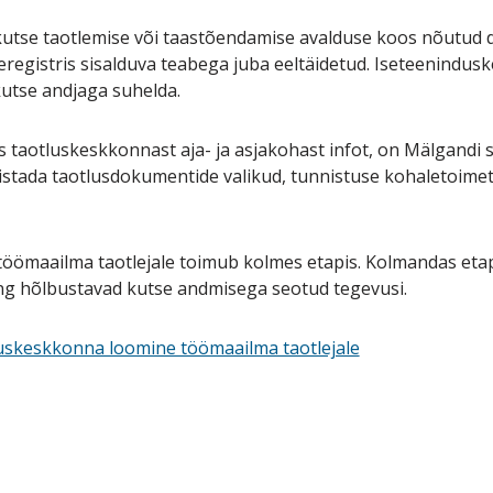
kutse taotlemise või taastõendamise avalduse koos nõutud
egistris sisalduva teabega juba eeltäidetud. Iseteenindus
kutse andjaga suhelda.
ks taotluskeskkonnast aja- ja asjakohast infot, on Mälgandi s
stada taotlusdokumentide valikud, tunnistuse kohaletoimetam
öömaailma taotlejale toimub kolmes etapis. Kolmandas eta
g hõlbustavad kutse andmisega seotud tegevusi.
tluskeskkonna loomine töömaailma taotlejale