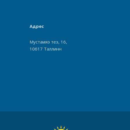
Адрес
Мустамяэ теэ, 16,
10617 Таллинн