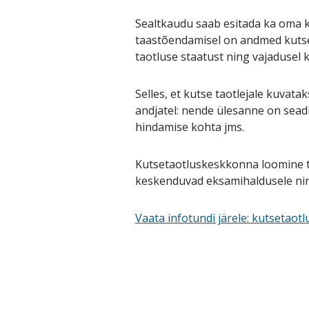
Sealtkaudu saab esitada ka oma 
taastõendamisel on andmed kutser
taotluse staatust ning vajadusel 
Selles, et kutse taotlejale kuvata
andjatel: nende ülesanne on seadi
hindamise kohta jms.
Kutsetaotluskeskkonna loomine t
keskenduvad eksamihaldusele nin
Vaata infotundi järele: kutsetao