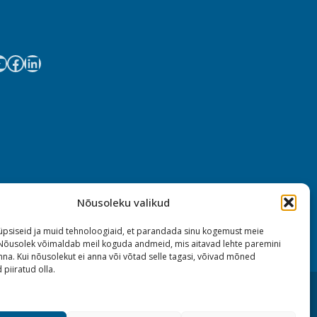
Nõusoleku valikud
psiseid ja muid tehnoloogiaid, et parandada sinu kogemust meie
 Nõusolek võimaldab meil koguda andmeid, mis aitavad lehte paremini
na. Kui nõusolekut ei anna või võtad selle tagasi, võivad mõned
 piiratud olla.