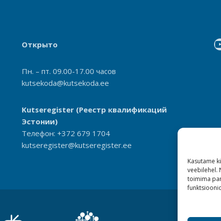
Открыто
Пн. – пт. 09.00-17.00 часов
kutsekoda@kutsekoda.ee
Kutseregister
(Реестр квалификаций
Эстонии)
Телефон: +372 679 1704
kutseregister@kutseregister.ee
Kasutame kü
veebilehel.
toimima pan
funktsioonid