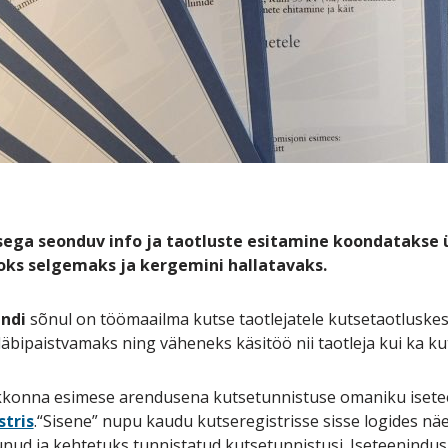
ga seonduv info ja taotluste esitamine koondatakse 
ks selgemaks ja kergemini hallatavaks.
andi
sõnul on töömaailma kutse taotlejatele kutsetaotluske
ipaistvamaks ning väheneks käsitöö nii taotleja kui ka kut
eskkonna esimese arendusena kutsetunnistuse omaniku iset
stris
.“Sisene” nupu kaudu kutseregistrisse sisse logides n
gunud ja kehtetuks tunnistatud kutsetunnistusi. Iseteenind