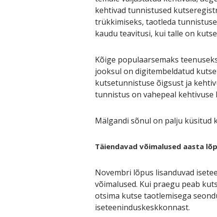
kehtivad tunnistused kutseregistr
trükkimiseks, taotleda tunnistus
kaudu teavitusi, kui talle on kut
Kõige populaarsemaks teenuseks 
jooksul on digitembeldatud kutsetu
kutsetunnistuse õigsust ja kehtiv
tunnistus on vahepeal kehtivuse k
Mälgandi sõnul on palju küsitud ka
Täiendavad võimalused aasta lõ
Novembri lõpus lisanduvad isete
võimalused. Kui praegu peab kutse
otsima kutse taotlemisega seonduv
iseteeninduskeskkonnast.