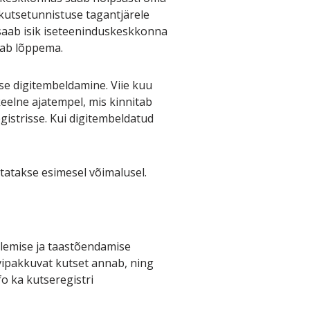
 kutsetunnistuse tagantjärele
 saab isik iseteeninduskeskkonna
kkab lõppema.
 digitembeldamine. Viie kuu
keelne ajatempel, mis kinnitab
gistrisse. Kui digitembeldatud
vitatakse esimesel võimalusel.
lemise ja taastõendamise
uvipakkuvat kutset annab, ning
fo ka kutseregistri