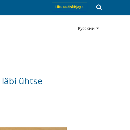
Liitu uudiskirjaga
Русский
läbi ühtse