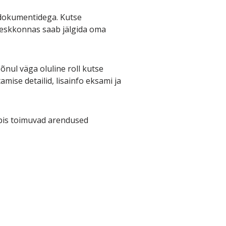
 dokumentidega. Kutse
keskkonnas saab jälgida oma
õnul väga oluline roll kutse
ise detailid, lisainfo eksami ja
pis toimuvad arendused