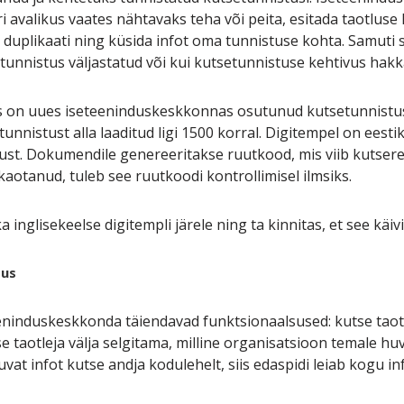
i avalikus vaates nähtavaks teha või peita, esitada taotluse
e duplikaati ning küsida infot oma tunnistuse kohta. Samuti
setunnistus väljastatud või kui kutsetunnistuse kehtivus ha
on uues iseteeninduskeskkonnas osutunud kutsetunnistuse
nnistust alla laaditud ligi 1500 korral. Digitempel on eesti
ust. Dokumendile genereeritakse ruutkood, mis viib kutsere
aotanud, tuleb see ruutkoodi kontrollimisel ilmsiks.
 inglisekeelse digitempli järele ning ta kinnitas, et see käi
pus
eninduskeskkonda täiendavad funktsionaalsused: kutse taot
 taotleja välja selgitama, milline organisatsioon temale h
at infot kutse andja kodulehelt, siis edaspidi leiab kogu in