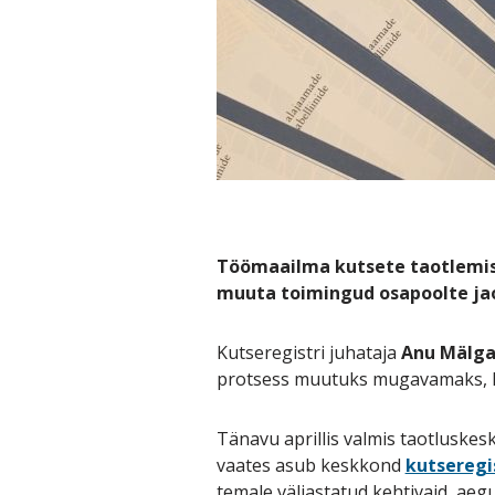
Töömaailma kutsete taotlemise
muuta toimingud osapoolte jao
Kutseregistri juhataja
Anu Mälg
protsess muutuks mugavamaks, läb
Tänavu aprillis valmis taotlusk
vaates asub keskkond
kutseregi
temale väljastatud kehtivaid, ae