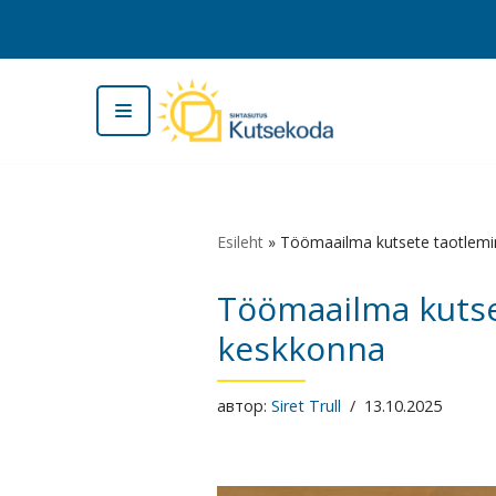
Перейти
к
содержимому
Esileht
»
Töömaailma kutsete taotlemi
Töömaailma kutse
keskkonna
автор:
Siret Trull
13.10.2025