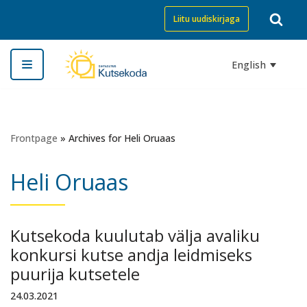
Liitu uudiskirjaga
Skip
to
English
content
Frontpage
»
Archives for Heli Oruaas
Heli Oruaas
Kutsekoda kuulutab välja avaliku
konkursi kutse andja leidmiseks
puurija kutsetele
24.03.2021