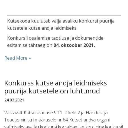
Kutsekoda kuulutab välja avaliku konkursi puurija
kutsetele kutse andja leidmiseks.
Konkursil osalemise taotluse ja dokumentide
esitamise tähtaeg on
04. oktoober 2021.
Read More »
Konkurss kutse andja leidmiseks
puurija kutsetele on luhtunud
24.03.2021
Vastavalt Kutseseaduse § 11 lõikele 2 ja Haridus- ja
Teadusministri määrusele nr 64 Kutset andva organi
valimiseks avaliku konkursi korraldamise kord ning konkursil