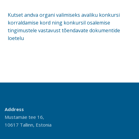
Kutset andva organi valimiseks avaliku konkursi
korraldamise kord ning konkursil osalemise
tingimustele vastavust tõendavate dokumentide
loetelu
Address
Mustamäe tee 16,
10617 Tallinn, Estonia