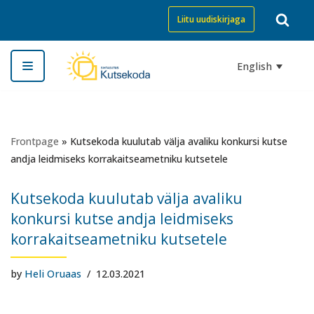
Liitu uudiskirjaga
Skip
to
English
content
Frontpage
»
Kutsekoda kuulutab välja avaliku konkursi kutse
andja leidmiseks korrakaitseametniku kutsetele
Kutsekoda kuulutab välja avaliku
konkursi kutse andja leidmiseks
korrakaitseametniku kutsetele
by
Heli Oruaas
12.03.2021