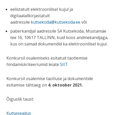
eelistatult elektroonilisel kujul ja
digitaalallkirjastatult
aadressile
kutsekoda@kutsekoda.ee
või
paberkandjal aadressile SA Kutsekoda, Mustamäe
tee 16, 10617 TALLINN, kuid koos andmekandjaga,
kus on samad dokumendid ka elektroonilisel kujul.
Konkursil osalemiseks esitatud taotlemise
hindamiskriteeriumid leiate
SIIT
.
Konkursil osalemise taotluse ja dokumentide
esitamise tähtaeg on
4.
oktoober 2021
.
Õiguslik taust:
Kutseseadus