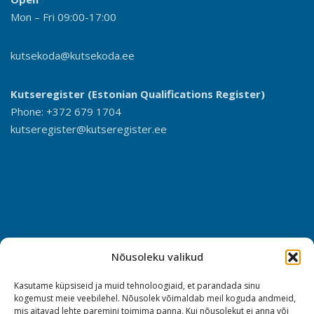
Mon – Fri 09:00-17:00
kutsekoda@kutsekoda.ee
Kutseregister (Estonian Qualifications Register)
Phone: +372 679 1704
kutseregister@kutseregister.ee
Nõusoleku valikud
Kasutame küpsiseid ja muid tehnoloogiaid, et parandada sinu
kogemust meie veebilehel. Nõusolek võimaldab meil koguda andmeid,
mis aitavad lehte paremini toimima panna. Kui nõusolekut ei anna või