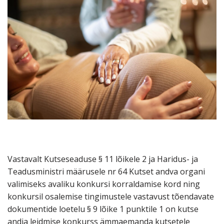
Vastavalt Kutseseaduse § 11 lõikele 2 ja Haridus- ja
Teadusministri määrusele nr 64 Kutset andva organi
valimiseks avaliku konkursi korraldamise kord ning
konkursil osalemise tingimustele vastavust tõendavate
dokumentide loetelu § 9 lõike 1 punktile 1 on kutse
andja leidmise konkurss ämmaemanda kutsetele