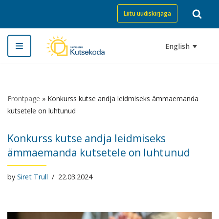
Liitu uudiskirjaga
Skip
to
English
content
Frontpage
»
Konkurss kutse andja leidmiseks ämmaemanda
kutsetele on luhtunud
Konkurss kutse andja leidmiseks
ämmaemanda kutsetele on luhtunud
by
Siret Trull
22.03.2024