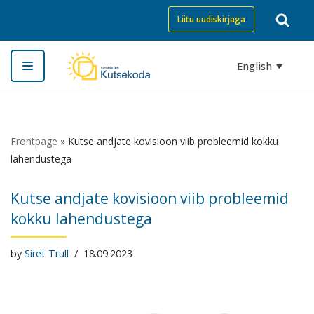
Liitu uudiskirjaga
Skip
to
English
content
Frontpage
»
Kutse andjate kovisioon viib probleemid kokku
lahendustega
Kutse andjate kovisioon viib probleemid
kokku lahendustega
by
Siret Trull
18.09.2023