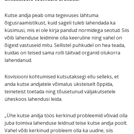
Kutse andja peab oma tegevuses lähtuma
õigusraamistikust, kuid sageli tuleb lahendada ka
küsimusi, mis ei ole kirja pandud normidega seotud. Siis
võib lahenduse leidmine olla keeruline ning vahel on
õigeid vastuseid mitu. Sellistel puhkudel on hea teada,
kuidas on teised sama rolli täitvad organid olukorra
lahendanud.
Kovisiooni kohtumised kutsutaksegi ellu selleks, et
anda kutse andjatele võimalus üksteiselt õppida,
teineteist toetada ning tõusetunud väljakutsetele
üheskoos lahendusi leida.
„Ühe kutse andja töös kerkinud probleemid võivad olla
juba toimiva lahenduse leidnud teise kutse andja poolt.
Vahel võib kerkinud probleem olla ka uudne, siis