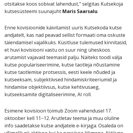
otsitakse koos sobivat lahendust,“ selgitas Kutsekoja
kutsesüsteemi suunajuht
Maris Saarsalu
.
Enne kovisioonide käivitamist uuris Kutsekoda kutse
andjatelt, kas nad peavad sellist formaati oma oskuste
täiendamisel vajalikuks. Küsitluse tulemused kinnitasid,
et huvi kovisiooni vastu on suur ning üheskoos
arutamist vajavaid teemasid palju. Näiteks toodi välja
kutse populariseerimine, kutse taotleja nõustamine
kutse taotlemise protsessis, eesti keele nõuded ja
kutseeksam, subjektiivsed hindamiskriteeriumid ja
hindamise objektiivsus, kutse kehtivusaeg,
kutseeksamite digitaliseerimine, AI roll.
Esimene kovisioon toimub Zoom vahendusel 17.
oktoober kell 11−12. Arutletav teema ja muu oluline
info saadetakse kutse andjatele e-kirjaga. Osaleda on
võimalik nii aktiivse kui ka passiivse liikmena. Aktiivne