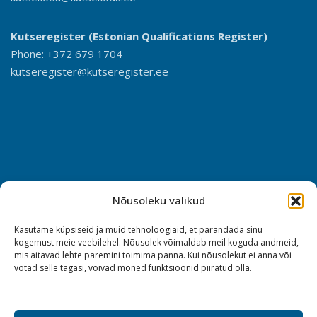
Kutseregister (Estonian Qualifications Register)
Phone: +372 679 1704
kutseregister@kutseregister.ee
Nõusoleku valikud
Kasutame küpsiseid ja muid tehnoloogiaid, et parandada sinu
kogemust meie veebilehel. Nõusolek võimaldab meil koguda andmeid,
mis aitavad lehte paremini toimima panna. Kui nõusolekut ei anna või
võtad selle tagasi, võivad mõned funktsioonid piiratud olla.