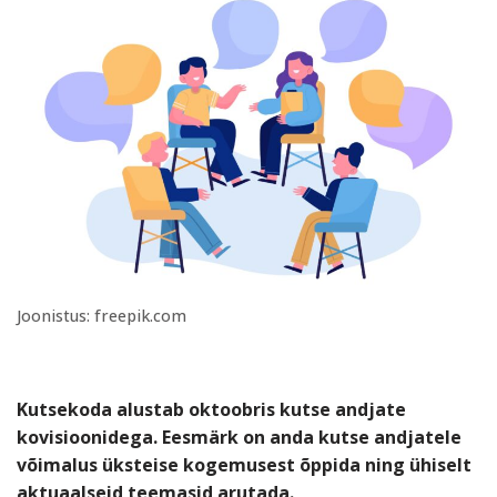
Joonistus: freepik.com
Kutsekoda alustab oktoobris kutse andjate
kovisioonidega. Eesmärk on anda kutse andjatele
võimalus üksteise kogemusest õppida ning ühiselt
aktuaalseid teemasid arutada.