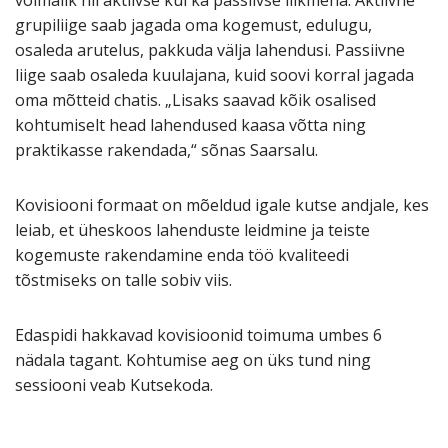
grupiliige saab jagada oma kogemust, edulugu,
osaleda arutelus, pakkuda välja lahendusi. Passiivne
liige saab osaleda kuulajana, kuid soovi korral jagada
oma mõtteid chatis. „Lisaks saavad kõik osalised
kohtumiselt head lahendused kaasa võtta ning
praktikasse rakendada,“ sõnas Saarsalu.
Kovisiooni formaat on mõeldud igale kutse andjale, kes
leiab, et üheskoos lahenduste leidmine ja teiste
kogemuste rakendamine enda töö kvaliteedi
tõstmiseks on talle sobiv viis.
Edaspidi hakkavad kovisioonid toimuma umbes 6
nädala tagant. Kohtumise aeg on üks tund ning
sessiooni veab Kutsekoda.