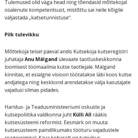
Tulemused olid väga head ning tõendasid mõttekojal
osalenute kompetentsust, mistõttu sai neile kõigile
väljastada „katsetunnistuse“.
Pilk tulevikku
Mõttekoja teisel päeval andis Kutsekoja kutseregistri
juhataja
Anu Mälgand
ülevaate taotluskeskkonna
loomisest töömaailma kutse taotlejale. Mälgand
kinnitas, et esialgne visioon töötatakse läbi koos kutse
andjatega ning keskkond arendatakse välja kasutajate
vajadusi silmas pidades.
Haridus- ja Teadusministeeriumi oskuste ja
kutsepoliitika valdkonna juht
Külli All
rääkis
kutsesüsteemi reformist. Eesmärk on muuta
kutsesüsteem paindlikumaks tööturu vajadustele
reageerimisel. Kava kohaselt on tulevikus