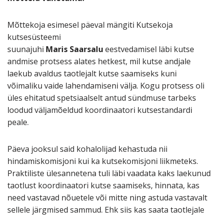
Mõttekoja esimesel päeval mängiti Kutsekoja
kutsesüsteemi
suunajuhi
Maris
Saarsalu
eestvedamisel läbi kutse
andmise protsess alates hetkest, mil kutse andjale
laekub avaldus taotlejalt kutse saamiseks kuni
võimaliku vaide lahendamiseni välja. Kogu protsess oli
üles ehitatud spetsiaalselt antud sündmuse tarbeks
loodud väljamõeldud koordinaatori kutsestandardi
peale.
Päeva jooksul said kohalolijad kehastuda nii
hindamiskomisjoni kui ka kutsekomisjoni liikmeteks.
Praktiliste ülesannetena tuli läbi vaadata kaks laekunud
taotlust koordinaatori kutse saamiseks, hinnata, kas
need vastavad nõuetele või mitte ning astuda vastavalt
sellele järgmised sammud. Ehk siis kas saata taotlejale