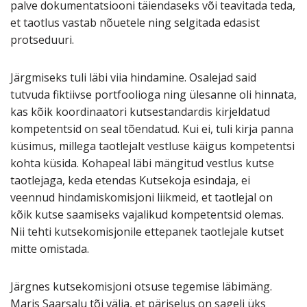
palve dokumentatsiooni täiendaseks või teavitada teda,
et taotlus vastab nõuetele ning selgitada edasist
protseduuri.
Järgmiseks tuli läbi viia hindamine. Osalejad said
tutvuda fiktiivse portfoolioga ning ülesanne oli hinnata,
kas kõik koordinaatori kutsestandardis kirjeldatud
kompetentsid on seal tõendatud. Kui ei, tuli kirja panna
küsimus, millega taotlejalt vestluse käigus kompetentsi
kohta küsida. Kohapeal läbi mängitud vestlus kutse
taotlejaga, keda etendas Kutsekoja esindaja, ei
veennud hindamiskomisjoni liikmeid, et taotlejal on
kõik kutse saamiseks vajalikud kompetentsid olemas.
Nii tehti kutsekomisjonile ettepanek taotlejale kutset
mitte omistada.
Järgnes kutsekomisjoni otsuse tegemise läbimäng.
Maris Saarsalu tõi välja, et päriselus on sageli üks