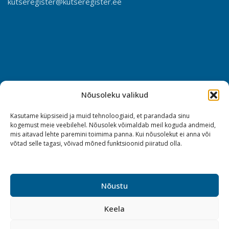
kutseregister@kutseregister.ee
Nõusoleku valikud
Kasutame küpsiseid ja muid tehnoloogiaid, et parandada sinu
kogemust meie veebilehel. Nõusolek võimaldab meil koguda andmeid,
mis aitavad lehte paremini toimima panna. Kui nõusolekut ei anna või
võtad selle tagasi, võivad mõned funktsioonid piiratud olla.
Nõustu
Keela