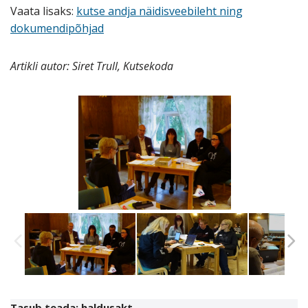
Vaata lisaks:
kutse andja näidisveebileht ning
dokumendipõhjad
Artikli autor: Siret Trull, Kutsekoda
Tasub teada: haldusakt