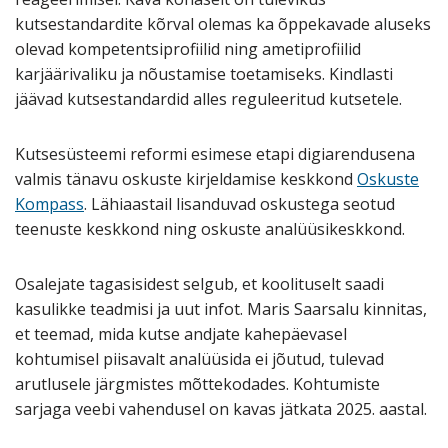
kutsestandardite kõrval olemas ka õppekavade aluseks
olevad kompetentsiprofiilid ning ametiprofiilid
karjäärivaliku ja nõustamise toetamiseks. Kindlasti
jäävad kutsestandardid alles reguleeritud kutsetele.
Kutsesüsteemi reformi esimese etapi digiarendusena
valmis tänavu oskuste kirjeldamise keskkond
Oskuste
Kompass
. Lähiaastail lisanduvad oskustega seotud
teenuste keskkond ning oskuste analüüsikeskkond.
Osalejate tagasisidest selgub, et koolituselt saadi
kasulikke teadmisi ja uut infot. Maris Saarsalu kinnitas,
et teemad, mida kutse andjate kahepäevasel
kohtumisel piisavalt analüüsida ei jõutud, tulevad
arutlusele järgmistes mõttekodades. Kohtumiste
sarjaga veebi vahendusel on kavas jätkata 2025. aastal.