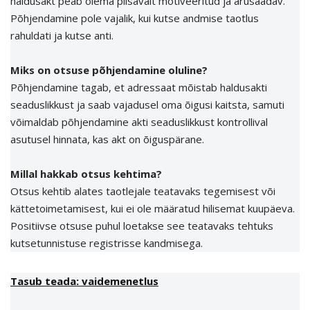
haldusakt peab olema piisavalt motiveeritud ja arusaadav.
Põhjendamine pole vajalik, kui kutse andmise taotlus
rahuldati ja kutse anti.
Miks on otsuse põhjendamine oluline?
Põhjendamine tagab, et adressaat mõistab haldusakti
seaduslikkust ja saab vajadusel oma õigusi kaitsta, samuti
võimaldab põhjendamine akti seaduslikkust kontrollival
asutusel hinnata, kas akt on õiguspärane.
Millal hakkab otsus kehtima?
Otsus kehtib alates taotlejale teatavaks tegemisest või
kättetoimetamisest, kui ei ole määratud hilisemat kuupäeva.
Positiivse otsuse puhul loetakse see teatavaks tehtuks
kutsetunnistuse registrisse kandmisega.
Tasub teada: vaidemenetlus