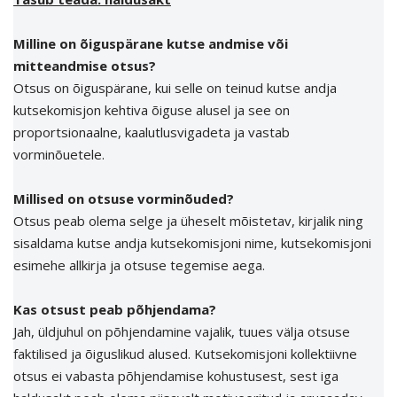
Milline on õiguspärane kutse andmise või
mitteandmise otsus?
Otsus on õiguspärane, kui selle on teinud kutse andja
kutsekomisjon kehtiva õiguse alusel ja see on
proportsionaalne, kaalutlusvigadeta ja vastab
vorminõuetele.
Millised on otsuse vorminõuded?
Otsus peab olema selge ja üheselt mõistetav, kirjalik ning
sisaldama kutse andja kutsekomisjoni nime, kutsekomisjoni
esimehe allkirja ja otsuse tegemise aega.
Kas otsust peab põhjendama?
Jah, üldjuhul on põhjendamine vajalik, tuues välja otsuse
faktilised ja õiguslikud alused. Kutsekomisjoni kollektiivne
otsus ei vabasta põhjendamise kohustusest, sest iga