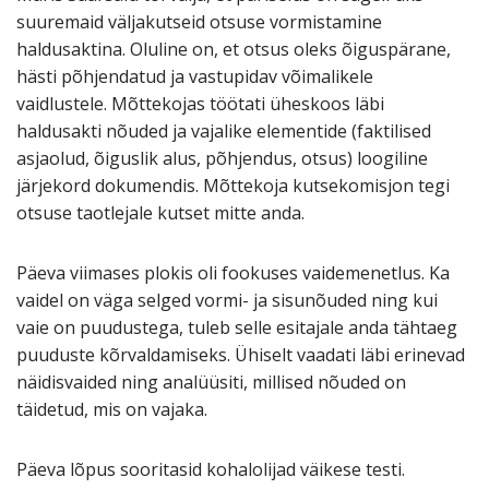
suuremaid väljakutseid otsuse vormistamine
haldusaktina. Oluline on, et otsus oleks õiguspärane,
hästi põhjendatud ja vastupidav võimalikele
vaidlustele. Mõttekojas töötati üheskoos läbi
haldusakti nõuded ja vajalike elementide (faktilised
asjaolud, õiguslik alus, põhjendus, otsus) loogiline
järjekord dokumendis. Mõttekoja kutsekomisjon tegi
otsuse taotlejale kutset mitte anda.
Päeva viimases plokis oli fookuses vaidemenetlus. Ka
vaidel on väga selged vormi- ja sisunõuded ning kui
vaie on puudustega, tuleb selle esitajale anda tähtaeg
puuduste kõrvaldamiseks. Ühiselt vaadati läbi erinevad
näidisvaided ning analüüsiti, millised nõuded on
täidetud, mis on vajaka.
Päeva lõpus sooritasid kohalolijad väikese testi.