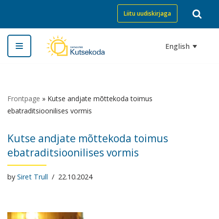
Liitu uudiskirjaga
Skip
to
English
content
Frontpage
»
Kutse andjate mõttekoda toimus
ebatraditsioonilises vormis
Kutse andjate mõttekoda toimus
ebatraditsioonilises vormis
by
Siret Trull
22.10.2024