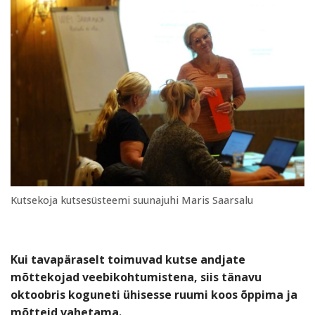
Kutsekoja kutsesüsteemi suunajuhi Maris Saarsalu
Kui tavapäraselt toimuvad kutse andjate
mõttekojad veebikohtumistena, siis tänavu
oktoobris koguneti ühisesse ruumi koos õppima ja
mõtteid vahetama.