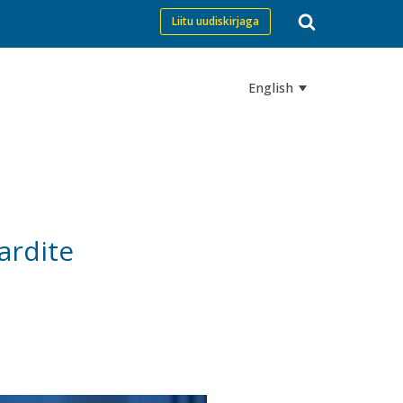
Liitu uudiskirjaga
English
ardite