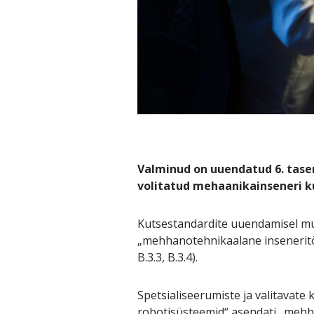
Valminud on uuendatud 6. tase
volitatud mehaanikainseneri ku
Kutsestandardite uuendamisel m
„mehhanotehnikaalane inseneritöö“
B.3.3, B.3.4).
Spetsialiseerumiste ja valitavat
robotisüsteemid“ asendati „mehh