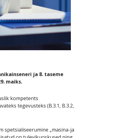
ikainseneri ja 8. taseme
9. maiks.
uslik kompetents
ateks tegevusteks (B.3.1, B.3.2,
m spetsialiseerumine „masina-ja
isatud on tulevikuoskused ning