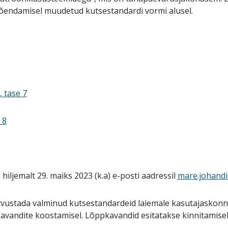
tõendamisel muudetud kutsestandardi vormi alusel.
 tase 7
 8
iljemalt 29. maiks 2023 (k.a) e-posti aadressil
mare.johand
ustada valminud kutsestandardeid laiemale kasutajaskonna
kavandite koostamisel. Lõppkavandid esitatakse kinnitamis