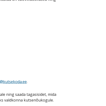
i@kutsekoda.ee
.
le ning saada tagasisidet, mida
eks valdkonna kutsenõukogule.