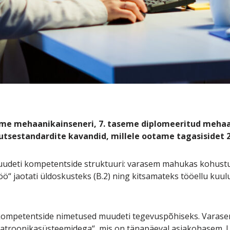
me mehaanikainseneri, 7. taseme diplomeeritud mehaan
tsestandardite kavandid, millele ootame tagasisidet 2
uudeti kompetentside struktuuri: varasem mahukas kohust
 jaotati üldoskusteks (B.2) ning kitsamateks tööellu kuuluv
e kompetentside nimetused muudeti tegevuspõhiseks. Varase
atroonikasüsteemidega“, mis on tänapäeval asjakohasem. L