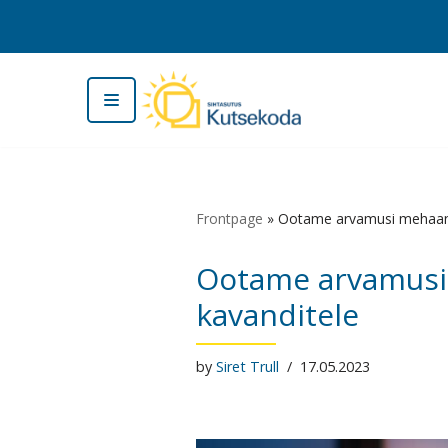
Skip
to
content
Frontpage
»
Ootame arvamusi mehaanik
Ootame arvamusi 
kavanditele
by
Siret Trull
17.05.2023