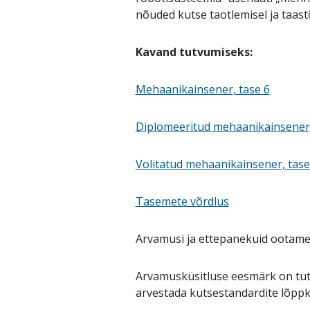
nõuded kutse taotlemisel ja taas
Kavand tutvumiseks:
Mehaanikainsener, tase 6
Diplomeeritud mehaanikainsener,
Volitatud mehaanikainsener, tase
Tasemete võrdlus
Arvamusi ja ettepanekuid ootame h
Arvamusküsitluse eesmärk on tutv
arvestada kutsestandardite lõpp