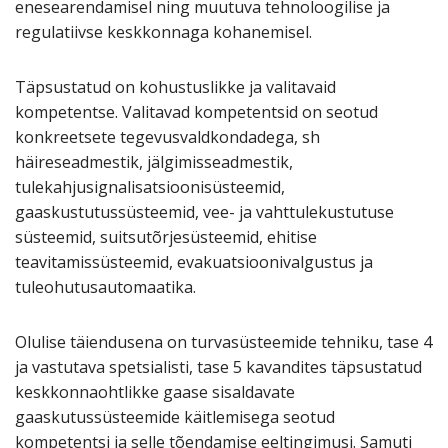
enesearendamisel ning muutuva tehnoloogilise ja
regulatiivse keskkonnaga kohanemisel.
Täpsustatud on kohustuslikke ja valitavaid
kompetentse. Valitavad kompetentsid on seotud
konkreetsete tegevusvaldkondadega, sh
häireseadmestik, jälgimisseadmestik,
tulekahjusignalisatsioonisüsteemid,
gaaskustutussüsteemid, vee- ja vahttulekustutuse
süsteemid, suitsutõrjesüsteemid, ehitise
teavitamissüsteemid, evakuatsioonivalgustus ja
tuleohutusautomaatika.
Olulise täiendusena on turvasüsteemide tehniku, tase 4
ja vastutava spetsialisti, tase 5 kavandites täpsustatud
keskkonnaohtlikke gaase sisaldavate
gaaskutussüsteemide käitlemisega seotud
kompetentsi ja selle tõendamise eeltingimusi. Samuti