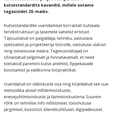
kutsestandardite kavandid, millele ootame
tagasisidet 20. maiks.
Kutsestandardite uuendamisel korrastati kutseala
tervikstruktuuri ja tasemete vahelist eristust.
Täpsustatud on paigaldaja, tehniku, vastutava
spetsialisti ja projekteerija töörolle, vastutuse ulatust
ning iseseisvuse määra. Tegevusnäitajad on
sõnastatud selgemalt ja hinnatavamalt, et need
toetaksid paremini kutse andmist, õppekavade
koostamist ja valdkonna tööpraktikat.
Uuendatud on üldoskuste osa ning kirjeldatud see uue
metoodika alusel mõtlemisoskuste,
enesejuhtimisoskuste ja lävimisoskustena. Suurem
rõhk on tehnilise info mõistmisel, tööohutuse
järgimisel, koostööl, kliendisuhtlusel, digipädevusel,