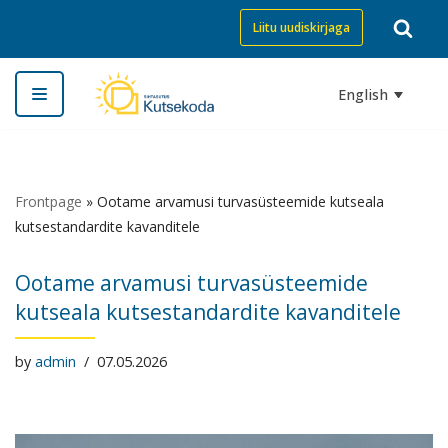
Liitu uudiskirjaga
Skip
to
English
content
Frontpage
»
Ootame arvamusi turvasüsteemide kutseala
kutsestandardite kavanditele
Ootame arvamusi turvasüsteemide
kutseala kutsestandardite kavanditele
by
admin
07.05.2026