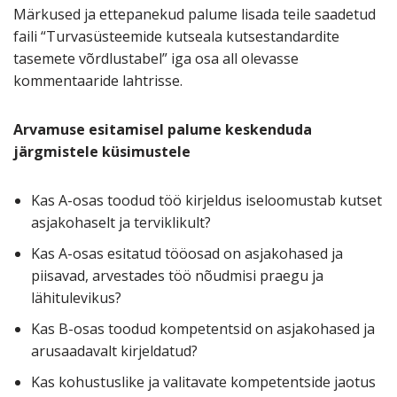
Märkused ja ettepanekud palume lisada teile saadetud
faili “Turvasüsteemide kutseala kutsestandardite
tasemete võrdlustabel” iga osa all olevasse
kommentaaride lahtrisse.
Arvamuse esitamisel palume keskenduda
järgmistele küsimustele
Kas A-osas toodud töö kirjeldus iseloomustab kutset
asjakohaselt ja terviklikult?
Kas A-osas esitatud tööosad on asjakohased ja
piisavad, arvestades töö nõudmisi praegu ja
lähitulevikus?
Kas B-osas toodud kompetentsid on asjakohased ja
arusaadavalt kirjeldatud?
Kas kohustuslike ja valitavate kompetentside jaotus