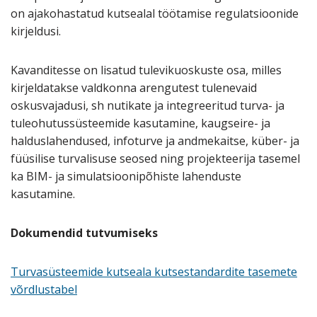
on ajakohastatud kutsealal töötamise regulatsioonide
kirjeldusi.
Kavanditesse on lisatud tulevikuoskuste osa, milles
kirjeldatakse valdkonna arengutest tulenevaid
oskusvajadusi, sh nutikate ja integreeritud turva- ja
tuleohutussüsteemide kasutamine, kaugseire- ja
halduslahendused, infoturve ja andmekaitse, küber- ja
füüsilise turvalisuse seosed ning projekteerija tasemel
ka BIM- ja simulatsioonipõhiste lahenduste
kasutamine.
Dokumendid tutvumiseks
Turvasüsteemide kutseala kutsestandardite tasemete
võrdlustabel