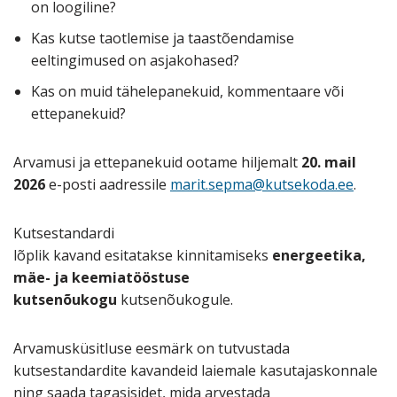
on loogiline?
Kas kutse taotlemise ja taastõendamise
eeltingimused on asjakohased?
Kas on muid tähelepanekuid, kommentaare või
ettepanekuid?
Arvamusi ja ettepanekuid ootame hiljemalt
20. mail
2026
e-posti aadressile
marit.sepma@kutsekoda.ee
.
Kutsestandardi
lõplik kavand esitatakse kinnitamiseks
energeetika,
mäe- ja keemiatööstuse
kutsenõukogu
kutsenõukogule.
Arvamusküsitluse eesmärk on tutvustada
kutsestandardite kavandeid laiemale kasutajaskonnale
ning saada tagasisidet, mida arvestada