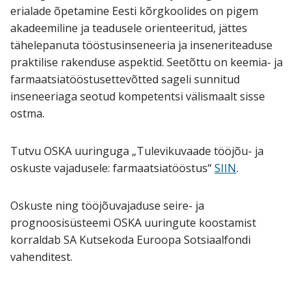
erialade õpetamine Eesti kõrgkoolides on pigem
akadeemiline ja teadusele orienteeritud, jättes
tähelepanuta tööstusinseneeria ja inseneriteaduse
praktilise rakenduse aspektid. Seetõttu on keemia- ja
farmaatsiatööstusettevõtted sageli sunnitud
inseneeriaga seotud kompetentsi välismaalt sisse
ostma.
Tutvu OSKA uuringuga „Tulevikuvaade tööjõu- ja
oskuste vajadusele: farmaatsiatööstus“
SIIN
.
Oskuste ning tööjõuvajaduse seire- ja
prognoosisüsteemi OSKA uuringute koostamist
korraldab SA Kutsekoda Euroopa Sotsiaalfondi
vahenditest.