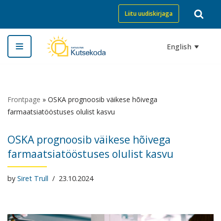
Liitu uudiskirjaga
Skip
to
English
content
Frontpage
»
OSKA prognoosib väikese hõivega
farmaatsiatööstuses olulist kasvu
OSKA prognoosib väikese hõivega
farmaatsiatööstuses olulist kasvu
by
Siret Trull
23.10.2024