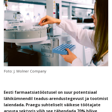
Foto: J. Molner Company
Eesti farmaatsiatööstusel on suur potentsiaal
lähikümnendil teadus-arendustegevust ja tootmist
laiendada. Praegu suhteliselt väikese töötajate
arvuga sektoris võib see tähendada 70% hõive