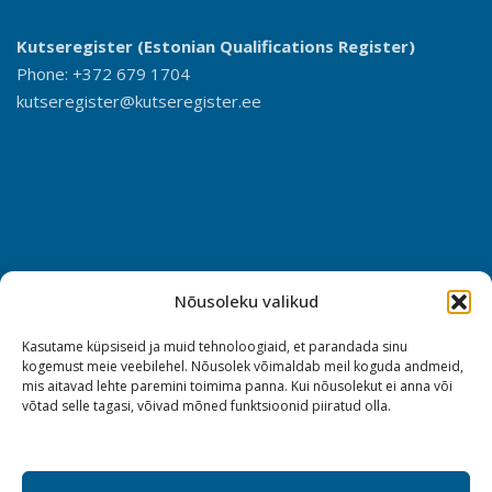
Kutseregister (Estonian Qualifications Register)
Phone: +372 679 1704
kutseregister@kutseregister.ee
Nõusoleku valikud
Kasutame küpsiseid ja muid tehnoloogiaid, et parandada sinu
kogemust meie veebilehel. Nõusolek võimaldab meil koguda andmeid,
mis aitavad lehte paremini toimima panna. Kui nõusolekut ei anna või
võtad selle tagasi, võivad mõned funktsioonid piiratud olla.