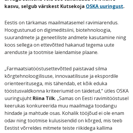
kasvu, selgub värskest Kutsekoja
OSKA uuringust
.
Eestis on tärkamas maailmatasemel ravimiarendus.
Hoogustunud on digimeditsiini, biotehnoloogia,
suurandmete ja geneetiliste andmete kasutamine ning
koos sellega on ettevõtted hakanud tegema uute
arenduste ja tootmise laiendamise plaane.
„Farmaatsiatööstusettevõtted paistavad silma
kõrgtehnoloogilisuse, innovaatilisuse ja ekspordile
orienteeritusega, mis tähendab, et kõik eduka
tööstusvaldkonna kriteeriumid on täidetud,“ ütles OSKA
uuringujuht
Riina Tilk
. „Samas on Eesti ravimitööstusel
keerukas konkureerida muu maailmaga toodangu
hindade ja mahtude osas. Kohalik tööjõud ei ole enam
odav ning tootmise kulusisendid on kõrged, mis teeb
Eestist võrreldes mitmete teiste riikidega kallima