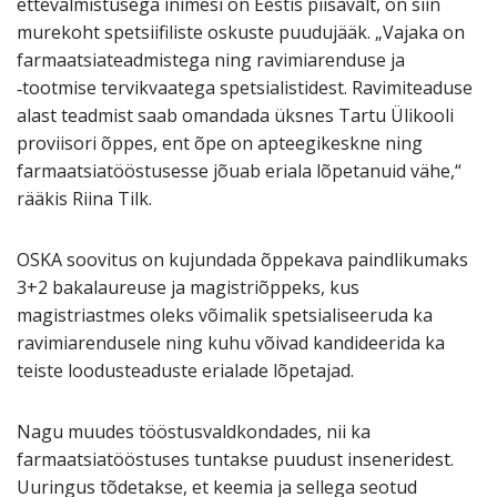
ettevalmistusega inimesi on Eestis piisavalt, on siin
murekoht spetsiifiliste oskuste puudujääk. „Vajaka on
farmaatsiateadmistega ning ravimiarenduse ja
‑tootmise tervikvaatega spetsialistidest. Ravimiteaduse
alast teadmist saab omandada üksnes Tartu Ülikooli
proviisori õppes, ent õpe on apteegikeskne ning
farmaatsiatööstusesse jõuab eriala lõpetanuid vähe,“
rääkis Riina Tilk.
OSKA soovitus on kujundada õppekava paindlikumaks
3+2 bakalaureuse ja magistriõppeks, kus
magistriastmes oleks võimalik spetsialiseeruda ka
ravimiarendusele ning kuhu võivad kandideerida ka
teiste loodusteaduste erialade lõpetajad.
Nagu muudes tööstusvaldkondades, nii ka
farmaatsiatööstuses tuntakse puudust inseneridest.
Uuringus tõdetakse, et keemia ja sellega seotud