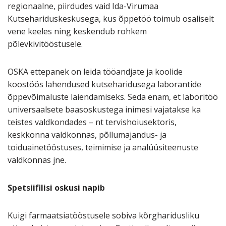
regionaalne, piirdudes vaid Ida-Virumaa
Kutsehariduskeskusega, kus õppetöö toimub osaliselt
vene keeles ning keskendub rohkem
põlevkivitööstusele.
OSKA ettepanek on leida tööandjate ja koolide
koostöös lahendused kutseharidusega laborantide
õppevõimaluste laiendamiseks. Seda enam, et laboritöö
universaalsete baasoskustega inimesi vajatakse ka
teistes valdkondades – nt tervishoiusektoris,
keskkonna valdkonnas, põllumajandus- ja
toiduainetööstuses, teimimise ja analüüsiteenuste
valdkonnas jne.
Spetsiifilisi oskusi napib
Kuigi farmaatsiatööstusele sobiva kõrgharidusliku