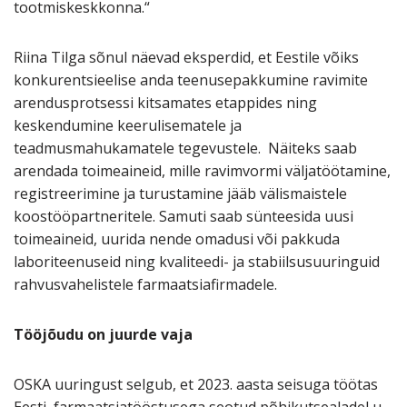
tootmiskeskkonna.“
Riina Tilga sõnul näevad eksperdid, et Eestile võiks
konkurentsieelise anda teenusepakkumine ravimite
arendusprotsessi kitsamates etappides ning
keskendumine keerulisematele ja
teadmusmahukamatele tegevustele. Näiteks saab
arendada toimeaineid, mille ravimvormi väljatöötamine,
registreerimine ja turustamine jääb välismaistele
koostööpartneritele. Samuti saab sünteesida uusi
toimeaineid, uurida nende omadusi või pakkuda
laboriteenuseid ning kvaliteedi- ja stabiilsusuuringuid
rahvusvahelistele farmaatsiafirmadele.
Tööjõudu on juurde vaja
OSKA uuringust selgub, et 2023. aasta seisuga töötas
Eesti farmaatsiatööstusega seotud põhikutsealadel u