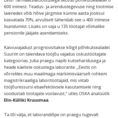
600 inimest. Teadus- ja arendustegevuse ning tootmise
laienedes võib hõive järgmise kümne aasta jooksul
kasvatada 70%, arvuliselt tähendab see u 400 inimese
lisandumist. Lisaks on vaja u 135 töötajat võimalike
pensionile jääjate asendamiseks.
Kasvuvajadust prognoositakse kõigil põhikutsealadel.
Suurim on täiendava tööjõu vajadus oskustöötajate
kategoorias. Juba praegu napib kutseharidusega ja
heade käeliste oskustega laborante. „Eestis on
võrreldes muu maailmaga märkimisväärselt rohkem
magistrikraadiga laboritöötajaid, mis viitab
tööjõuressursi ebaefektiivsele kasutamisele ning
soodustab töötajate voolavust,“ ütles OSKA analüütik
Elin-Külliki Kruusmaa
.
Ta tõi välja, et laborandiõpe on praegu tugevalt