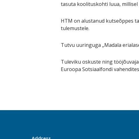
tasuta koolituskohti luua, millisel 
HTM on alustanud kutseõppes ta
tulemustele.
Tutvu uuringuga „Madala erialas
Tuleviku oskuste ning tööjõuvaj
Euroopa Sotsiaalfondi vahendites
Address