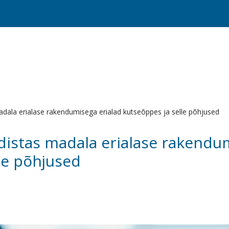
dala erialase rakendumisega erialad kutseõppes ja selle põhjused
distas madala erialase rakendum
le põhjused