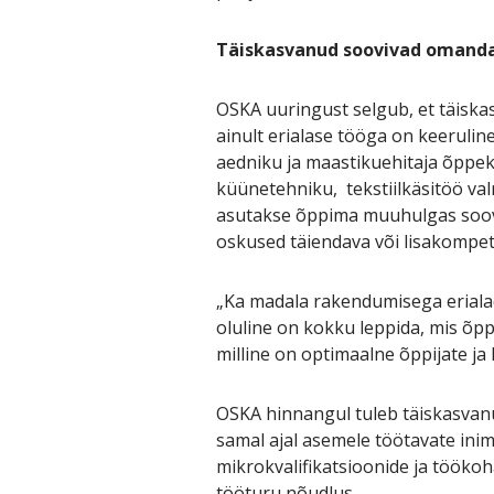
Täiskasvanud soovivad omanda
OSKA uuringust selgub, et täisk
ainult erialase tööga on keeruline
aedniku ja maastikuehitaja õppek
küünetehniku, tekstiilkäsitöö val
asutakse õppima muuhulgas soov
oskused täiendava või lisakompet
„Ka madala rakendumisega erialad
oluline on kokku leppida, mis õp
milline on optimaalne õppijate ja
OSKA hinnangul tuleb täiskasva
samal ajal asemele töötavate ini
mikrokvalifikatsioonide ja tööko
tööturu nõudlus.