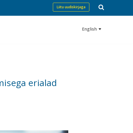
Liitu uudiskirjaga
English
isega erialad