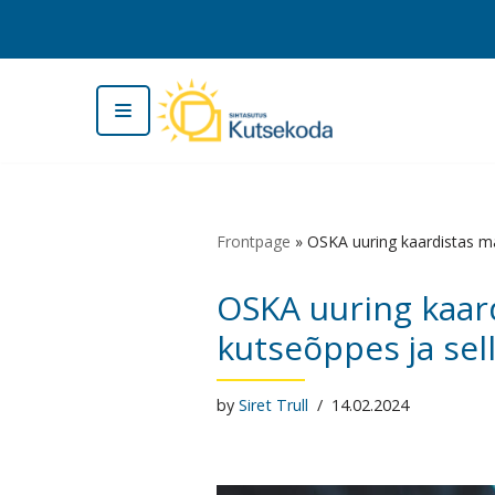
Skip
to
content
Frontpage
»
OSKA uuring kaardistas ma
OSKA uuring kaar
kutseõppes ja sel
by
Siret Trull
14.02.2024