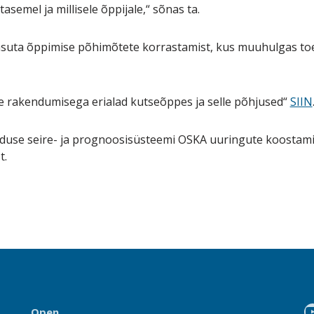
tasemel ja millisele õppijale,“ sõnas ta.
suta õppimise põhimõtete korrastamist, kus muuhulgas to
e rakendumisega erialad kutseõppes ja selle põhjused“
SIIN
aduse seire- ja prognoosisüsteemi OSKA uuringute koostam
t.
Open