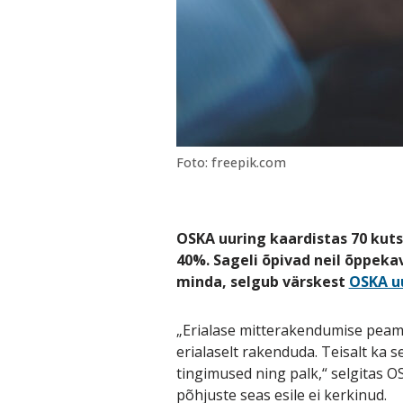
Foto: freepik.com
OSKA uuring kaardistas 70 kuts
40%. Sageli õpivad neil õppekav
minda, selgub värskest
OSKA u
„Erialase mitterakendumise peami
erialaselt rakenduda. Teisalt ka s
tingimused ning palk,“ selgitas
põhjuste seas esile ei kerkinud.