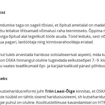
ist
ndumise taga on sageli tõsiasi, et õpitud ametialal on madal
tu leitakse lihtsamaid võimalusi raha teenimiseks. Õppima 
ga õpitud alal tegelikult tööle asuda. Tööd leiduks, sest nõ
uua pagari, laotöötaja ning kinnisvarahooldaja erialad.
uhul tuleb arvestada hariduse sotsialiseerivat aspekti, mida
on OSKA hinnangul oluline tugevdada eelkutseõpet 7.−9. klas
 vaates teadlikumaid õpi- ja karjäärivalikuid pärast põhikoo
seks
 kutseharidusreformi juht
Triin Laasi-Õige
kinnitas, et OSK
te tüübid on tähtis sisend haridussüsteemi, sh kutseharid
e puhul on oluline. Koolitustellimuse kavandamisel on HTM