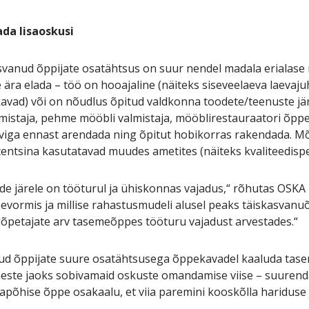
da lisaoskusi
asvanud õppijate osatähtsus on suur nendel madala erialas
 ära elada – töö on hooajaline (näiteks siseveelaeva laevajuhi
avad) või on nõudlus õpitud valdkonna toodete/teenuste jär
mistaja, pehme mööbli valmistaja, mööblirestauraatori õppeka
iga ennast arendada ning õpitut hobikorras rakendada. M
entsina kasutatavad muudes ametites (näiteks kvaliteedispet
e järele on tööturul ja ühiskonnas vajadus,“ rõhutas OSKA
pevormis ja millise rahastusmudeli alusel peaks täiskasva
 lõpetajate arv tasemeõppes tööturu vajadust arvestades.“
nud õppijate suure osatähtsusega õppekavadel kaaluda ta
meste jaoks sobivamaid oskuste omandamise viise – suurend
hapõhise õppe osakaalu, et viia paremini kooskõlla haridus