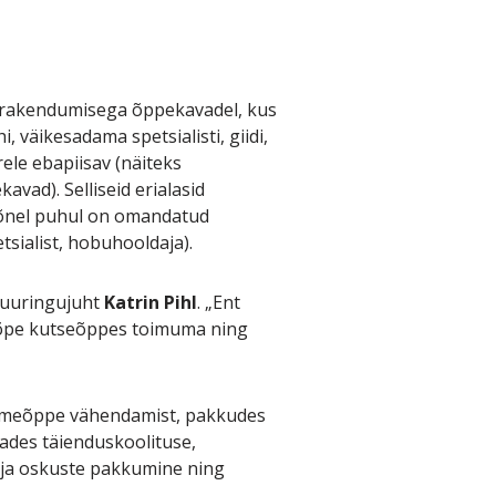
e rakendumisega õppekavadel, kus
, väikesadama spetsialisti, giidi,
ele ebapiisav (näiteks
vad). Selliseid erialasid
õnel puhul on omandatud
sialist, hobuhooldaja).
 uuringujuht
Katrin Pihl
. „Ent
nuõpe kutseõppes toimuma ning
semeõppe vähendamist, pakkudes
ades täienduskoolituse,
e ja oskuste pakkumine ning