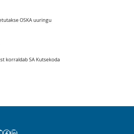
etutakse OSKA uuringu
.
ist korraldab SA Kutsekoda