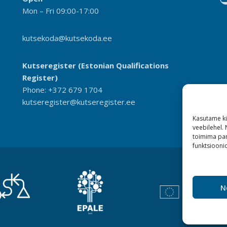
Mon – Fri 09:00-17:00
kutsekoda@kutsekoda.ee
Kutseregister (Estonian Qualifications
Register)
Phone: +372 679 1704
kutseregister@kutseregister.ee
Kasutame kü
veebilehel.
toimima pan
funktsioonid
N