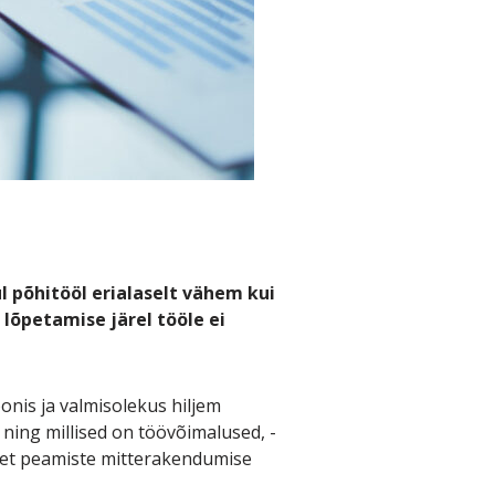
 põhitööl erialaselt vähem kui
 lõpetamise järel tööle ei
nis ja valmisolekus hiljem
e ning millised on töövõimalused, -
teet peamiste mitterakendumise