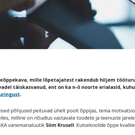
eõppekava, mille lõpetajatest rakendub hiljem tööturul
adel täiskasvanud, ent on ka n-ö noorte erialasid, kuhu
uringust
.
sed põhjused peituvad ühelt poolt õppijas, tema motivatsioo
elles, milline on nõudlus vastavate toodete ja teenuste järel
 OSKA vanemanalüütik
Siim Krusell
. Kutsekoolide õppe kvali