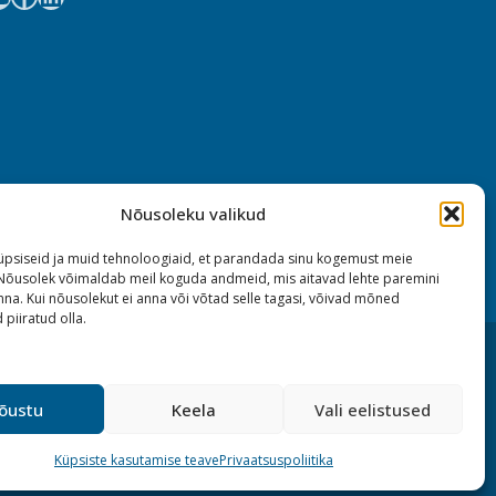
Nõusoleku valikud
psiseid ja muid tehnoloogiaid, et parandada sinu kogemust meie
 Nõusolek võimaldab meil koguda andmeid, mis aitavad lehte paremini
na. Kui nõusolekut ei anna või võtad selle tagasi, võivad mõned
 piiratud olla.
õustu
Keela
Vali eelistused
Küpsiste kasutamise teave
Privaatsuspoliitika