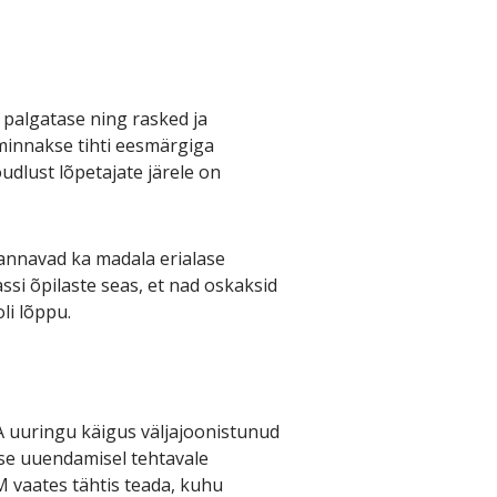
 palgatase ning rasked ja
minnakse tihti eesmärgiga
udlust lõpetajate järele on
 kannavad ka madala erialase
si õpilaste seas, et nad oskaksid
li lõppu.
A uuringu käigus väljajoonistunud
use uuendamisel tehtavale
 vaates tähtis teada, kuhu