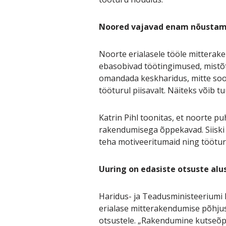
Noored vajavad enam nõustam
Noorte erialasele tööle mitterake
ebasobivad töötingimused, mistõt
omandada keskharidus, mitte soovi
tööturul piisavalt. Näiteks võib t
Katrin Pihl toonitas, et noorte p
rakendumisega õppekavad. Siiski 
teha motiveeritumaid ning tööturu
Uuring on edasiste otsuste alu
Haridus- ja Teadusministeeriumi
erialase mitterakendumise põhjus
otsustele. „Rakendumine kutseõpp