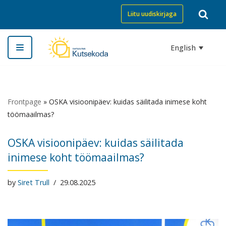
Liitu uudiskirjaga
Skip
to
English
content
Frontpage
»
OSKA visioonipäev: kuidas säilitada inimese koht
töömaailmas?
OSKA visioonipäev: kuidas säilitada
inimese koht töömaailmas?
by
Siret Trull
29.08.2025