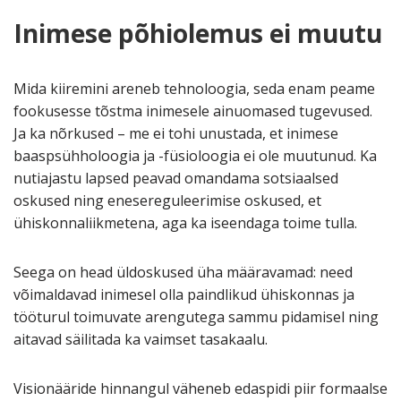
Inimese põhiolemus ei muutu
Mida kiiremini areneb tehnoloogia, seda enam peame
fookusesse tõstma inimesele ainuomased tugevused.
Ja ka nõrkused – me ei tohi unustada, et inimese
baaspsühholoogia ja -füsioloogia ei ole muutunud. Ka
nutiajastu lapsed peavad omandama sotsiaalsed
oskused ning enesereguleerimise oskused, et
ühiskonnaliikmetena, aga ka iseendaga toime tulla.
Seega on head üldoskused üha määravamad: need
võimaldavad inimesel olla paindlikud ühiskonnas ja
tööturul toimuvate arengutega sammu pidamisel ning
aitavad säilitada ka vaimset tasakaalu.
Visionääride hinnangul väheneb edaspidi piir formaalse