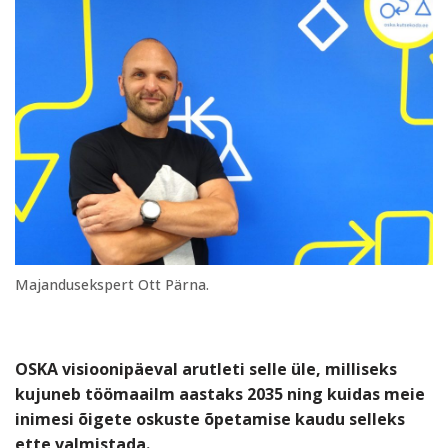
Majandusekspert Ott Pärna.
OSKA visioonipäeval arutleti selle üle, milliseks
kujuneb töömaailm aastaks 2035 ning kuidas meie
inimesi õigete oskuste õpetamise kaudu selleks
ette valmistada.