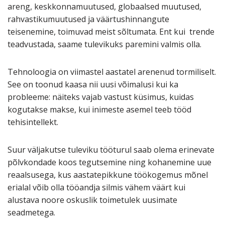
areng, keskkonnamuutused, globaalsed muutused,
rahvastikumuutused ja väärtushinnangute
teisenemine, toimuvad meist sõltumata. Ent kui trende
teadvustada, saame tulevikuks paremini valmis olla.
Tehnoloogia on viimastel aastatel arenenud tormiliselt.
See on toonud kaasa nii uusi võimalusi kui ka
probleeme: näiteks vajab vastust küsimus, kuidas
kogutakse makse, kui inimeste asemel teeb tööd
tehisintellekt.
Suur väljakutse tuleviku tööturul saab olema erinevate
põlvkondade koos tegutsemine ning kohanemine uue
reaalsusega, kus aastatepikkune töökogemus mõnel
erialal võib olla tööandja silmis vähem väärt kui
alustava noore oskuslik toimetulek uusimate
seadmetega.