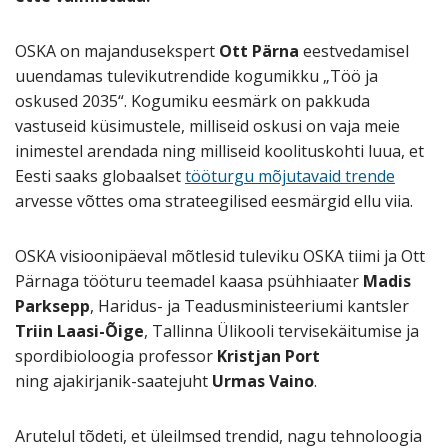
OSKA on majandusekspert
Ott Pärna
eestvedamisel
uuendamas tulevikutrendide kogumikku „Töö ja
oskused 2035“. Kogumiku eesmärk on pakkuda
vastuseid küsimustele, milliseid oskusi on vaja meie
inimestel arendada ning milliseid koolituskohti luua, et
Eesti saaks globaalset
tööturgu mõjutavaid trende
arvesse võttes oma strateegilised eesmärgid ellu viia.
OSKA visioonipäeval mõtlesid tuleviku OSKA tiimi ja Ott
Pärnaga tööturu teemadel kaasa psühhiaater
Madis
Parksepp
, Haridus- ja Teadusministeeriumi kantsler
Triin Laasi-Õige
, Tallinna Ülikooli tervisekäitumise ja
spordibioloogia professor
Kristjan Port
ning ajakirjanik-saatejuht
Urmas Vaino
.
Arutelul tõdeti, et üleilmsed trendid, nagu tehnoloogia