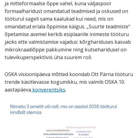
ja mitteformaalse õppe vahel, kuna väljaspool
formaalharidust omandatud teadmised ja oskused on
tööturul sageli sama kaalukad kui need, mis on
omandatud eriala õppimise käigus. „Suurte teadmiste“
õpetamise asemel kerkib esiplaanile inimeste tööturu
jaoks ette valmistamise vajadus: kõrghariduses kasvab
mikrokraadiõppe pakkumine ning kutseharidusel on
tulevikuperspektiivis üha suurem roll.
OSKA visioonipäeva mõtted koondab Ott Pärna tööturu
trende käsitlevasse kogumikku, mis valmib OSKA 10.
aastapäeva
konverentsiks
.