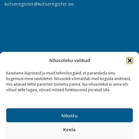
kutseregister@kutseregister.ee
Nõusoleku valikud
Kasutame küpsiseid ja muid tehnoloogiaid, et parandada sinu
kogemust meie veebilehel. Nõusolek võimaldab meil koguda andmeid,
mis aitavad lehte paremini toimima panna. Kui nõusolekut ei anna või
võtad selle tagasi, võivad mõned funktsioonid piiratud olla.
Nõustu
Keela