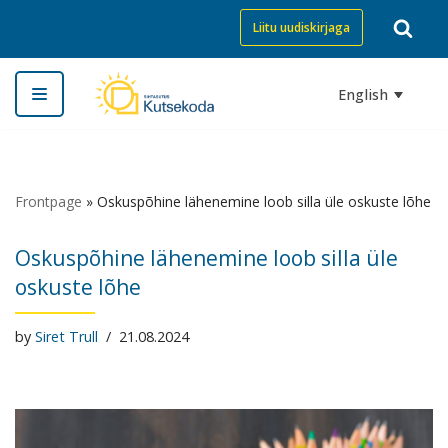
Liitu uudiskirjaga
Skip
to
English
content
Frontpage
»
Oskuspõhine lähenemine loob silla üle oskuste lõhe
Oskuspõhine lähenemine loob silla üle
oskuste lõhe
by
Siret Trull
21.08.2024