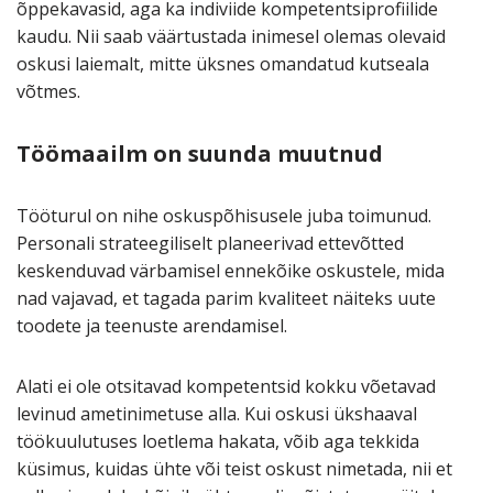
õppekavasid, aga ka indiviide kompetentsiprofiilide
kaudu. Nii saab väärtustada inimesel olemas olevaid
oskusi laiemalt, mitte üksnes omandatud kutseala
võtmes.
Töömaailm on suunda muutnud
Tööturul on nihe oskuspõhisusele juba toimunud.
Personali strateegiliselt planeerivad ettevõtted
keskenduvad värbamisel ennekõike oskustele, mida
nad vajavad, et tagada parim kvaliteet näiteks uute
toodete ja teenuste arendamisel.
Alati ei ole otsitavad kompetentsid kokku võetavad
levinud ametinimetuse alla. Kui oskusi ükshaaval
töökuulutuses loetlema hakata, võib aga tekkida
küsimus, kuidas ühte või teist oskust nimetada, nii et