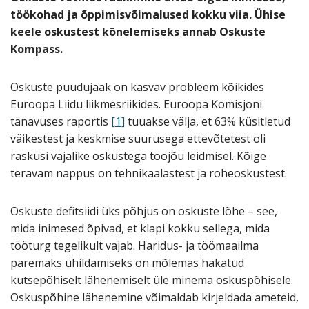
töökohad ja õppimisvõimalused kokku viia. Ühise
keele oskustest kõnelemiseks annab Oskuste
Kompass.
Oskuste puudujääk on kasvav probleem kõikides
Euroopa Liidu liikmesriikides. Euroopa Komisjoni
tänavuses raportis
[1]
tuuakse välja, et 63% küsitletud
väikestest ja keskmise suurusega ettevõtetest oli
raskusi vajalike oskustega tööjõu leidmisel. Kõige
teravam nappus on tehnikaalastest ja roheoskustest.
Oskuste defitsiidi üks põhjus on oskuste lõhe – see,
mida inimesed õpivad, et klapi kokku sellega, mida
tööturg tegelikult vajab. Haridus- ja töömaailma
paremaks ühildamiseks on mõlemas hakatud
kutsepõhiselt lähenemiselt üle minema oskuspõhisele.
Oskuspõhine lähenemine võimaldab kirjeldada ameteid,