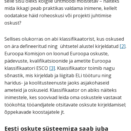
selle sisu oleks kõigile ühtmoodi mõistetav – näiteks
mida ikkagi peab praktikas valdama inimene, kellelt
oodatakse häid roheoskusi või projekti juhtimise
oskust?
Sellises olukorras on abi klassifikaatorist, kus oskused
on ära defineeritud ning ühtsetel alustel kirjeldatud
[2]
.
Euroopa Komisjon on loonud Euroopa oskuste,
pädevuste, kvalifikatsioonide ja ametite Euroopa
klassifikaatori ESCO
[3]
. Klassifikaator toimib nagu
sõnastik, mis kirjeldab ja liigitab ELi tööturu ning
haridus- ja koolitusteenuste jaoks asjakohaseid
ameteid ja oskuseid. Klassifikaator on abiks näiteks
inimestele, kes soovivad leida oma oskustele vastavat
töökohta; tööandjatele otsitavate osksute kirjeldamisel;
õppekavade koostajatele jt.
Eesti oskute süsteemiga saab juba