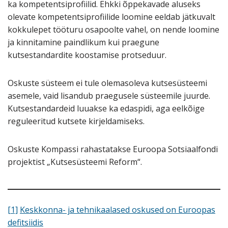
ka kompetentsiprofiilid. Ehkki õppekavade aluseks
olevate kompetentsiprofiilide loomine eeldab jätkuvalt
kokkulepet tööturu osapoolte vahel, on nende loomine
ja kinnitamine paindlikum kui praegune
kutsestandardite koostamise protseduur.
Oskuste süsteem ei tule olemasoleva kutsesüsteemi
asemele, vaid lisandub praegusele süsteemile juurde.
Kutsestandardeid luuakse ka edaspidi, aga eelkõige
reguleeritud kutsete kirjeldamiseks.
Oskuste Kompassi rahastatakse Euroopa Sotsiaalfondi
projektist „Kutsesüsteemi Reform“.
[1]
Keskkonna- ja tehnikaalased oskused on Euroopas
defitsiidis