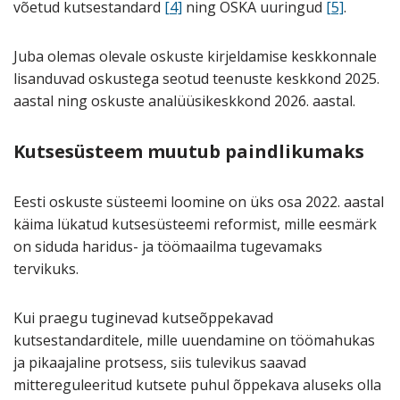
võetud kutsestandard
[4]
ning OSKA uuringud
[5]
.
Juba olemas olevale oskuste kirjeldamise keskkonnale
lisanduvad oskustega seotud teenuste keskkond 2025.
aastal ning oskuste analüüsikeskkond 2026. aastal.
Kutsesüsteem muutub paindlikumaks
Eesti oskuste süsteemi loomine on üks osa 2022. aastal
käima lükatud kutsesüsteemi reformist, mille eesmärk
on siduda haridus- ja töömaailma tugevamaks
tervikuks.
Kui praegu tuginevad kutseõppekavad
kutsestandarditele, mille uuendamine on töömahukas
ja pikaajaline protsess, siis tulevikus saavad
mittereguleeritud kutsete puhul õppekava aluseks olla