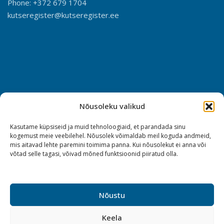
Phone: +372 679 1704
kutseregister@kutseregister.ee
Nõusoleku valikud
Kasutame küpsiseid ja muid tehnoloogiaid, et parandada sinu
kogemust meie veebilehel. Nõusolek võimaldab meil koguda andmeid,
mis aitavad lehte paremini toimima panna. Kui nõusolekut ei anna või
võtad selle tagasi, võivad mõned funktsioonid piiratud olla.
Nõustu
Keela