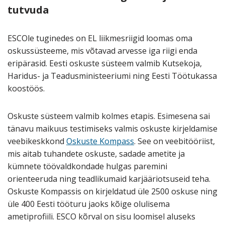
tutvuda
ESCOle tuginedes on EL liikmesriigid loomas oma
oskussüsteeme, mis võtavad arvesse iga riigi enda
eripärasid. Eesti oskuste süsteem valmib Kutsekoja,
Haridus- ja Teadusministeeriumi ning Eesti Töötukassa
koostöös.
Oskuste süsteem valmib kolmes etapis. Esimesena sai
tänavu maikuus testimiseks valmis oskuste kirjeldamise
veebikeskkond
Oskuste Kompass
. See on veebitööriist,
mis aitab tuhandete oskuste, sadade ametite ja
kümnete töövaldkondade hulgas paremini
orienteeruda ning teadlikumaid karjääriotsuseid teha.
Oskuste Kompassis on kirjeldatud üle 2500 oskuse ning
üle 400 Eesti tööturu jaoks kõige olulisema
ametiprofiili. ESCO kõrval on sisu loomisel aluseks