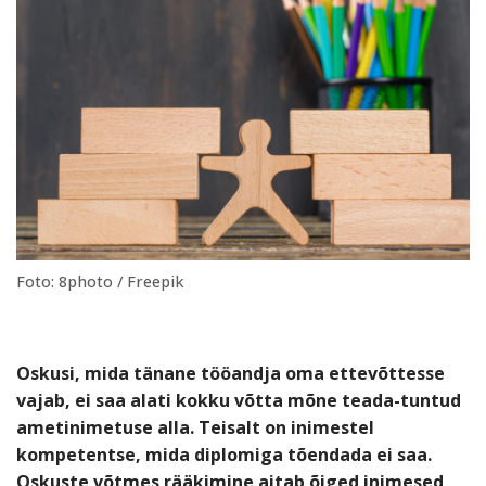
Foto: 8photo / Freepik
Oskusi, mida tänane tööandja oma ettevõttesse
vajab, ei saa alati kokku võtta mõne teada-tuntud
ametinimetuse alla. Teisalt on inimestel
kompetentse, mida diplomiga tõendada ei saa.
Oskuste võtmes rääkimine aitab õiged inimesed,