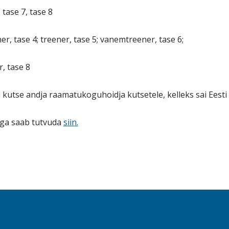
, tase 7, tase 8
r, tase 4; treener, tase 5; vanemtreener, tase 6;
r, tase 8
ssi kutse andja raamatukoguhoidja kutsetele, kelleks sai Ee
ega saab tutvuda
siin.