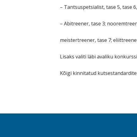
– Tantsuspetsialist, tase 5, tase 6
– Abitreener, tase 3; nooremtreene
meistertreener, tase 7; eliittreene
Lisaks valiti läbi avaliku konkur
Kõigi kinnitatud kutsestandardit