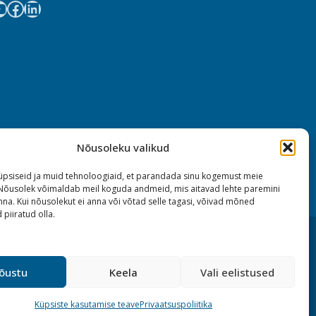
Nõusoleku valikud
psiseid ja muid tehnoloogiaid, et parandada sinu kogemust meie
 Nõusolek võimaldab meil koguda andmeid, mis aitavad lehte paremini
na. Kui nõusolekut ei anna või võtad selle tagasi, võivad mõned
 piiratud olla.
õustu
Keela
Vali eelistused
Küpsiste kasutamise teave
Privaatsuspoliitika