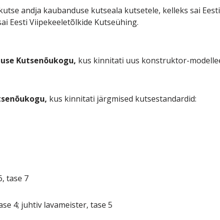
i kutse andja kaubanduse kutseala kutsetele, kelleks sai Eest
 sai Eesti Viipekeeletõlkide Kutseühing.
use Kutsenõukogu,
kus kinnitati uus konstruktor-modellee
utsenõukogu,
kus kinnitati järgmised kutsestandardid:
6, tase 7
ase 4; juhtiv lavameister, tase 5