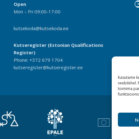
Open
Mon – Fri 09:00-17:00
kutsekoda@kutsekoda.ee
Kutseregister (Estonian Qualifications
Register)
Phone: +372 679 1704
kutseregister@kutseregister.ee
Kasutame kü
veebilehel.
toimima pan
funktsioonid
N