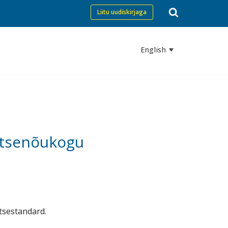
Liitu uudiskirjaga
English
utsenõukogu
utsestandard.