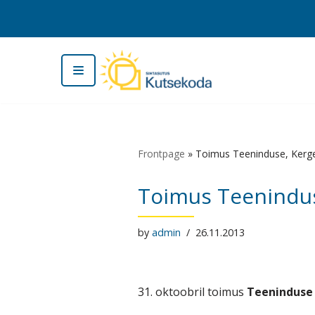
Skip
to
content
Frontpage
»
Toimus Teeninduse, Kerge
Toimus Teenindus
by
admin
26.11.2013
31. oktoobril toimus
T
eeninduse