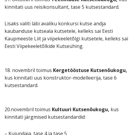
kinnitati uus reisikonsultant, tase 5 kutsestandard.
Lisaks valiti läbi avaliku konkursi kutse andja
kaubanduse kutseala kutsetele, kelleks sai Eesti
Kaupmeeste Liit ja viipekeeletõlgi kutsetele, kelleks sai
Eesti Viipekeeletõlkide Kutseühing.
18. novembril toimus
Kergetööstuse Kutsenõukogu,
kus kinnitati uus konstruktor-modelleerija, tase 6
kutsestandard.
20.novembril toimus
Kultuuri Kutsenõukogu,
kus
kinnitati järgmised kutsestandardid:
– Kujundaja, tase 4 ja tase 5