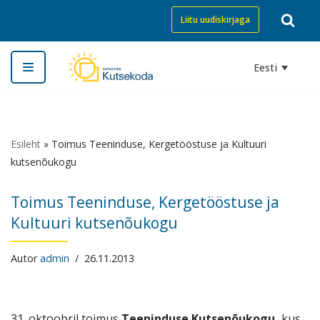
Liitu uudiskirjaga
Skip
to
Eesti
content
Esileht
»
Toimus Teeninduse, Kergetööstuse ja Kultuuri
kutsenõukogu
Toimus Teeninduse, Kergetööstuse ja
Kultuuri kutsenõukogu
Autor
admin
26.11.2013
31. oktoobril toimus
T
eeninduse Kutsenõukogu,
kus