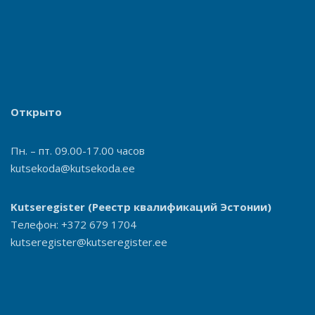
Открыто
Пн. – пт. 09.00-17.00 часов
kutsekoda@kutsekoda.ee
Kutseregister
(Реестр квалификаций Эстонии)
Телефон: +372 679 1704
kutseregister@kutseregister.ee