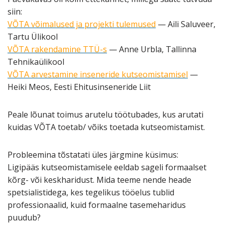
siin:
VÕTA võimalused ja projekti tulemused
— Aili Saluveer,
Tartu Ülikool
VÕTA rakendamine TTÜ-s
— Anne Urbla, Tallinna
Tehnikaülikool
VÕTA arvestamine inseneride kutseomistamisel
—
Heiki Meos, Eesti Ehitusinseneride Liit
Peale lõunat toimus arutelu töötubades, kus arutati
kuidas VÕTA toetab/ võiks toetada kutseomistamist.
Probleemina tõstatati üles järgmine küsimus:
Ligipääs kutseomistamisele eeldab sageli formaalset
kõrg- või keskharidust. Mida teeme nende heade
spetsialistidega, kes tegelikus tööelus tublid
professionaalid, kuid formaalne tasemeharidus
puudub?