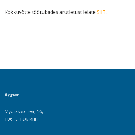
Kokkuvõtte töötubades arutletust leiate
SIIT
.
Адрес
Мустамяэ теэ, 16,
10617 Таллинн