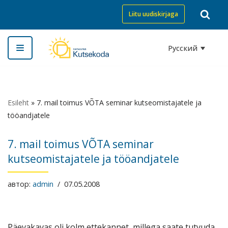
Liitu uudiskirjaga
Перейти
к
Русский
содержимому
Esileht
»
7. mail toimus VÕTA seminar kutseomistajatele ja
tööandjatele
7. mail toimus VÕTA seminar
kutseomistajatele ja tööandjatele
автор:
admin
07.05.2008
Päevakavas oli kolm ettekannet, millega saate tutvuda