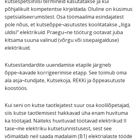
kutsespetsiifilisi termineid kasutatakse ja kui
põhjalikult kompetentse kirjeldada. Oluline on küsimus
spetsialiseerumistest. Osa töömaailma esindajatest
pole nõus, et kutseõppe¬asutustes koolitatakse „liiga
üldisi" elektrikuid. Praegu¬ne tööturg ootavat juba
kitsama suuna valinud (võrgu või sisepaigalduse)
elektrikuid.
Kutsestandardite uuendamise etapile järgneb
õppe¬kavade korrigeerimise etapp. See toimub oma
ala asja¬tundjate, Kutsekoja, REKKi ja õppeasutuste
koostöös.
Kui seni on kutse taotlejatest suur osa koolilõpetajad,
siis kutse taotlemisest hakkavad üha enam huvituma
ka töötajad. Näiteks huvituvad töötavad elektrikud II
tase¬me elektriku kutsetunnistusest, sest see
võimaldab neil saada madalaim (B1) elektrialaste tööde