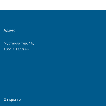
Адрес
Мустамяэ теэ, 16,
10617 Таллинн
Открыто