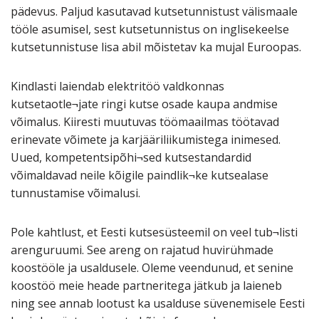
pädevus. Paljud kasutavad kutsetunnistust välismaale
tööle asumisel, sest kutsetunnistus on inglisekeelse
kutsetunnistuse lisa abil mõistetav ka mujal Euroopas.
Kindlasti laiendab elektritöö valdkonnas
kutsetaotle¬jate ringi kutse osade kaupa andmise
võimalus. Kiiresti muutuvas töömaailmas töötavad
erinevate võimete ja karjääriliikumistega inimesed.
Uued, kompetentsipõhi¬sed kutsestandardid
võimaldavad neile kõigile paindlik¬ke kutsealase
tunnustamise võimalusi.
Pole kahtlust, et Eesti kutsesüsteemil on veel tub¬listi
arenguruumi. See areng on rajatud huvirühmade
koostööle ja usaldusele. Oleme veendunud, et senine
koostöö meie heade partneritega jätkub ja laieneb
ning see annab lootust ka usalduse süvenemisele Eesti