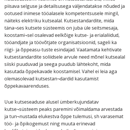
piisava selguse ja detailsusega väljendatakse nõuded ja
ootused inimese tööalasele kompetentsusele mingil,
näiteks elektriku kutsealal. Kutsestandardite, mida
täna¬ses kutsete süsteemis on juba üle seitsmesaja,
koostami¬sel osalevad eelkõige kutse- ja erialaliidud,
tööandjate ja töövõtjate organisatsioonid, sageli ka
riigi- ja õppeasu-tuste esindajad. Vaatamata kehtivate
kutsestandardite soliidsele arvule need mõnel kutsealal
siiski puuduvad ja seega puudub lähtekoht, mida
kasutada õppekavade koostamisel. Vahel ei leia aga
olemasolevad kutsestan¬dardid kasutamist
õppekavaarenduses.
Uue kutseseaduse alusel ümberkujundatav
kutse¬süsteem peaks paremini võimaldama arvestada
ja tun¬nustada elukestva õppe tulemusi, sh varasemat
töö- ja õpikogemust ning muuta erinevad