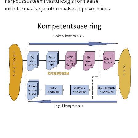
hari-dussüsteemi vastu kõigis formaalse,
mitteformaalse ja informaalse õppe vormides.