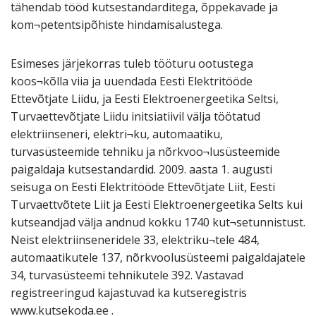
tähendab tööd kutsestandarditega, õppekavade ja
kom¬petentsipõhiste hindamisalustega.
Esimeses järjekorras tuleb tööturu ootustega
koos¬kõlla viia ja uuendada Eesti Elektritööde
Ettevõtjate Liidu, ja Eesti Elektroenergeetika Seltsi,
Turvaettevõtjate Liidu initsiatiivil välja töötatud
elektriinseneri, elektri¬ku, automaatiku,
turvasüsteemide tehniku ja nõrkvoo¬lusüsteemide
paigaldaja kutsestandardid. 2009. aasta 1. augusti
seisuga on Eesti Elektritööde Ettevõtjate Liit, Eesti
Turvaettvõtete Liit ja Eesti Elektroenergeetika Selts kui
kutseandjad välja andnud kokku 1740 kut¬setunnistust.
Neist elektriinseneridele 33, elektriku¬tele 484,
automaatikutele 137, nõrkvoolusüsteemi paigaldajatele
34, turvasüsteemi tehnikutele 392. Vastavad
registreeringud kajastuvad ka kutseregistris
www.kutsekoda.ee .