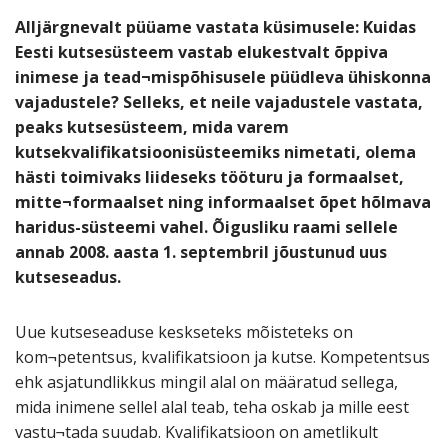
Alljärgnevalt püüame vastata küsimusele: Kuidas
Eesti kutsesüsteem vastab elukestvalt õppiva
inimese ja tead¬mispõhisusele püüdleva ühiskonna
vajadustele? Selleks, et neile vajadustele vastata,
peaks kutsesüsteem, mida varem
kutsekvalifikatsioonisüsteemiks nimetati, olema
hästi toimivaks liideseks tööturu ja formaalset,
mitte¬formaalset ning informaalset õpet hõlmava
haridus-süsteemi vahel. Õigusliku raami sellele
annab 2008. aasta 1. septembril jõustunud uus
kutseseadus.
Uue kutseseaduse keskseteks mõisteteks on
kom¬petentsus, kvalifikatsioon ja kutse. Kompetentsus
ehk asjatundlikkus mingil alal on määratud sellega,
mida inimene sellel alal teab, teha oskab ja mille eest
vastu¬tada suudab. Kvalifikatsioon on ametlikult