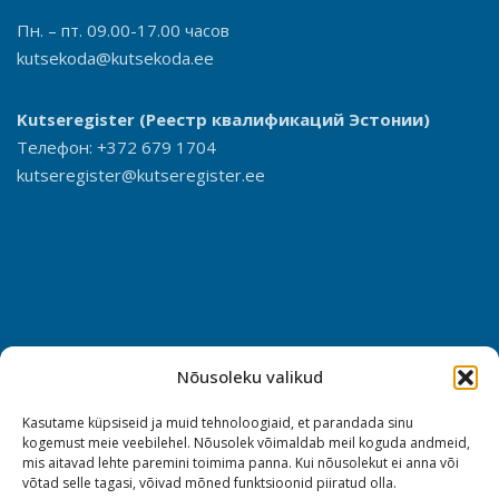
Пн. – пт. 09.00-17.00 часов
kutsekoda@kutsekoda.ee
Kutseregister
(Реестр квалификаций Эстонии)
Телефон: +372 679 1704
kutseregister@kutseregister.ee
Nõusoleku valikud
Kasutame küpsiseid ja muid tehnoloogiaid, et parandada sinu
kogemust meie veebilehel. Nõusolek võimaldab meil koguda andmeid,
mis aitavad lehte paremini toimima panna. Kui nõusolekut ei anna või
võtad selle tagasi, võivad mõned funktsioonid piiratud olla.