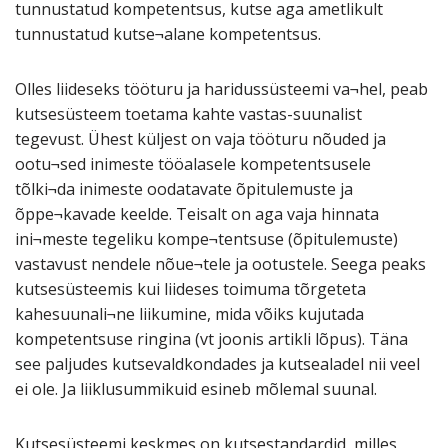
tunnustatud kompetentsus, kutse aga ametlikult
tunnustatud kutse¬alane kompetentsus.
Olles liideseks tööturu ja haridussüsteemi va¬hel, peab
kutsesüsteem toetama kahte vastas-suunalist
tegevust. Ühest küljest on vaja tööturu nõuded ja
ootu¬sed inimeste tööalasele kompetentsusele
tõlki¬da inimeste oodatavate õpitulemuste ja
õppe¬kavade keelde. Teisalt on aga vaja hinnata
ini¬meste tegeliku kompe¬tentsuse (õpitulemuste)
vastavust nendele nõue¬tele ja ootustele. Seega peaks
kutsesüsteemis kui liideses toimuma tõrgeteta
kahesuunali¬ne liikumine, mida võiks kujutada
kompetentsuse ringina (vt joonis artikli lõpus). Täna
see paljudes kutsevaldkondades ja kutsealadel nii veel
ei ole. Ja liiklusummikuid esineb mõlemal suunal.
Kutsesüsteemi keskmes on kutsestandardid, milles