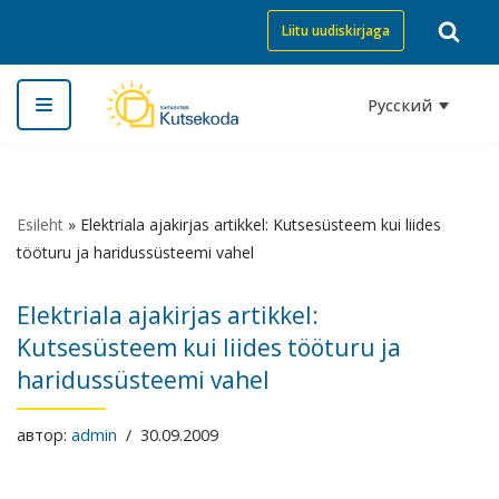
Liitu uudiskirjaga
Перейти
к
Русский
содержимому
Esileht
»
Elektriala ajakirjas artikkel: Kutsesüsteem kui liides
tööturu ja haridussüsteemi vahel
Elektriala ajakirjas artikkel:
Kutsesüsteem kui liides tööturu ja
haridussüsteemi vahel
автор:
admin
30.09.2009