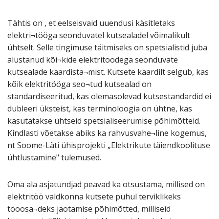
Tähtis on , et eelseisvaid uuendusi käsitletaks
elektri¬tööga seonduvatel kutsealadel võimalikult
ühtselt. Selle tingimuse täitmiseks on spetsialistid juba
alustanud kõi¬kide elektritöödega seonduvate
kutsealade kaardista¬mist. Kutsete kaardilt selgub, kas
kõik elektritööga seo¬tud kutsealad on
standardiseeritud, kas olemasolevad kutsestandardid ei
dubleeri üksteist, kas terminoloogia on ühtne, kas
kasutatakse ühtseid spetsialiseerumise põhimõtteid.
Kindlasti võetakse abiks ka rahvusvahe¬line kogemus,
nt Soome-Läti ühisprojekti „Elektrikute täiendkoolituse
ühtlustamine" tulemused.
Oma ala asjatundjad peavad ka otsustama, millised on
elektritöö valdkonna kutsete puhul terviklikeks
tööosa¬deks jaotamise põhimõtted, milliseid