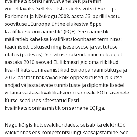
kvalifikatsioonid rahvusvaheliselt paremini
võrreldavaks. Selleks otstar¬beks võtsid Euroopa
Parlament ja Nõukogu 2008. aasta 23. aprillil vastu
soovituse „Euroopa ühtne elukestva õppe
kvalifikatsiooniraamistik" (EQF). See raamistik
määratleb kaheksa kvalifikatsioonitaset terminites:
teadmised, oskused ning iseseisvuse ja vastutuse
ulatus (pädevus). Soovituse rakendamine eeldab, et
aastaks 2010 seovad EL liikmesriigid oma riiklikud
kva¬lifikatsiooniraamistikud Euroopa raamistikuga ja
2012. aastast hakkavad kõik õppeasutused ja kutse
andjad väljastatavate tunnistuste ja diplomite lisadel
viitama vastava kvalifikatsiooni sobivale EQFi tasemele.
Kutse-seaduses sätestatud Eesti
kvalifikatsiooniraamistik on sarnane EQFga.
Nagu kõigis kutsevaldkondades, seisab ka elektritöö
valdkonnas ees kompetentsiringi kaasajastamine. See