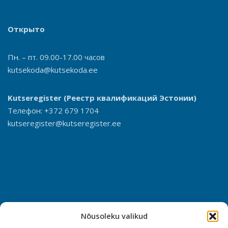
Открыто
Пн. – пт. 09.00-17.00 часов
kutsekoda@kutsekoda.ee
Kutseregister
(Реестр квалификаций Эстонии)
Телефон: +372 679 1704
kutseregister@kutseregister.ee
Nõusoleku valikud