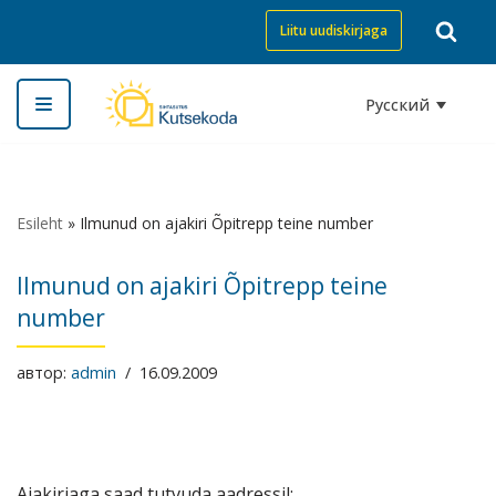
Liitu uudiskirjaga
Перейти
к
Русский
содержимому
Esileht
»
Ilmunud on ajakiri Õpitrepp teine number
Ilmunud on ajakiri Õpitrepp teine
number
автор:
admin
16.09.2009
Ajakirjaga saad tutvuda aadressil: