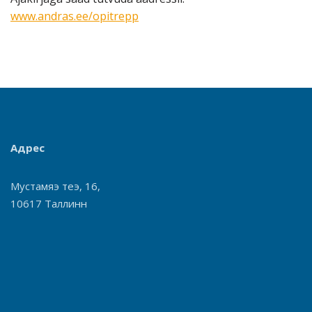
www.andras.ee/opitrepp
Адрес
Мустамяэ теэ, 16,
10617 Таллинн