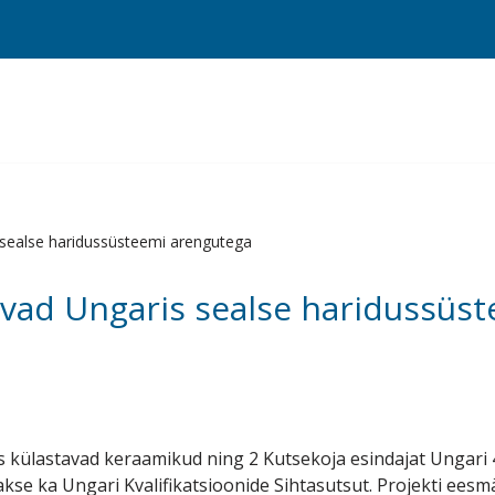
sealse haridussüsteemi arengutega
vad Ungaris sealse haridussüs
s külastavad keraamikud ning 2 Kutsekoja esindajat Ungari 4
akse ka Ungari Kvalifikatsioonide Sihtasutsut. Projekti ee