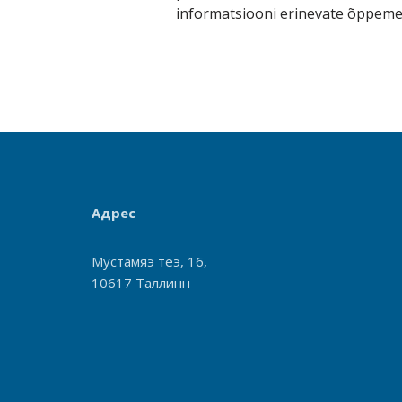
informatsiooni erinevate õppeme
Адрес
Мустамяэ теэ, 16,
10617 Таллинн