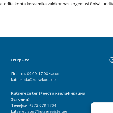
etodite kohta keraamika valdkonnas kogemusi õpiväljundit
Открыто
Пн. – пт. 09.00-17.00 часов
kutsekoda@kutsekoda.ee
Kutseregister
(Реестр квалификаций
Эстонии)
Телефон: +372 679 1704
kutseregister@kutseregister.ee