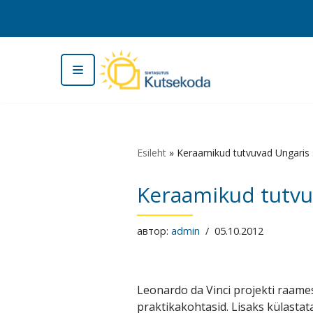
Перейти
к
содержимому
Esileht
»
Keraamikud tutvuvad Ungaris 
Keraamikud tutvu
автор:
admin
05.10.2012
Leonardo da Vinci projekti raame
praktikakohtasid. Lisaks külastat