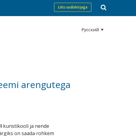
Liitu uudiskirjaga
Русский
teemi arengutega
 kunstikooli ja nende
smärgiks on saada rohkem