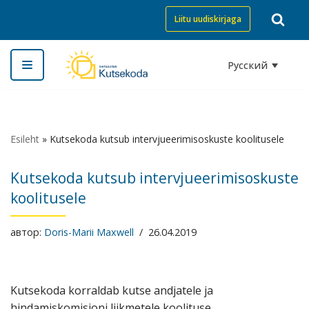
Liitu uudiskirjaga
Перейти
к
Русский
содержимому
Esileht
»
Kutsekoda kutsub intervjueerimisoskuste koolitusele
Kutsekoda kutsub intervjueerimisoskuste
koolitusele
автор:
Doris-Marii Maxwell
26.04.2019
Kutsekoda korraldab kutse andjatele ja
hindamiskomisjoni liikmetele koolituse