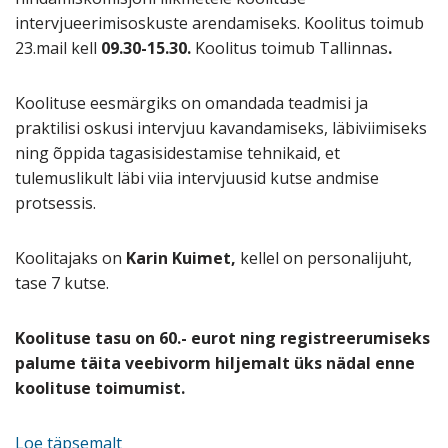
intervjueerimisoskuste arendamiseks. Koolitus toimub
23.mail kell
09.30-15.30.
Koolitus toimub Tallinnas
.
Koolituse eesmärgiks on omandada teadmisi ja
praktilisi oskusi intervjuu kavandamiseks, läbiviimiseks
ning õppida tagasisidestamise tehnikaid, et
tulemuslikult läbi viia intervjuusid kutse andmise
protsessis.
Koolitajaks on
Karin Kuimet,
kellel on personalijuht,
tase 7 kutse.
Koolituse tasu on 60.- eurot ning registreerumiseks
palume täita veebivorm hiljemalt üks nädal enne
koolituse toimumist.
Loe täpsemalt