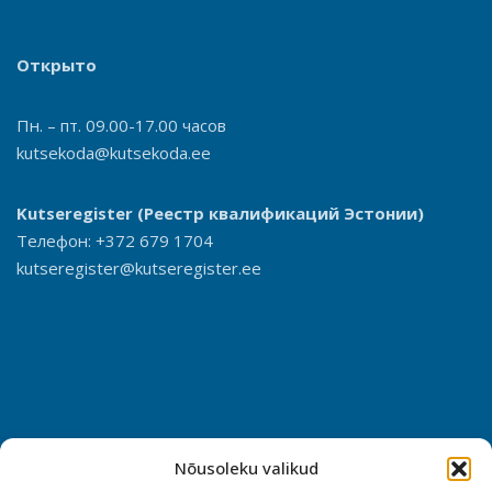
Открыто
Пн. – пт. 09.00-17.00 часов
kutsekoda@kutsekoda.ee
Kutseregister
(Реестр квалификаций Эстонии)
Телефон: +372 679 1704
kutseregister@kutseregister.ee
Nõusoleku valikud