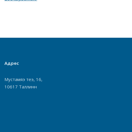
Адрес
Мустамяэ теэ, 16,
10617 Таллинн