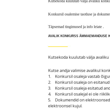
Kutsekoda kuulutab välja avaliku kon
Konkursil osalemise taotluse ja dokume
Täpsemad tingimused ja info leiate .
AVALIK KONKURSS ÄMMAEMANDUSE K
Kutsekoda kuulutab välja avaliku
Kutse andja valimise avalikul kon
1. Konkursil osaleja vastab õigu
2. Konkursil osaleja on esitanu
3. Konkursil osaleja esitatud and
4. Konkursil osalejal ei ole riik
5. Dokumendid on elektroonsed j
elektroonsel kujul.