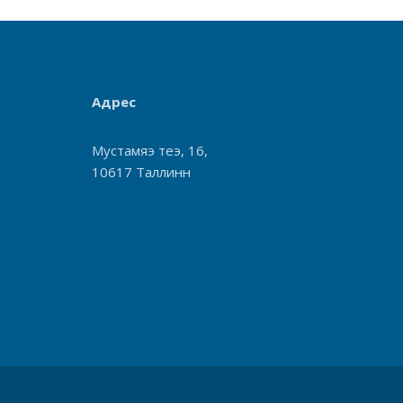
Адрес
Мустамяэ теэ, 16,
10617 Таллинн