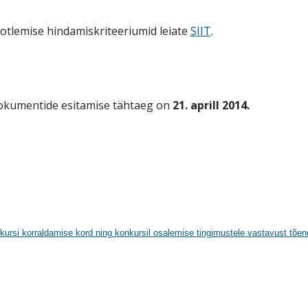
aotlemise hindamiskriteeriumid leiate
SIIT
.
dokumentide esitamise tähtaeg on
21. aprill 2014.
kursi korraldamise kord ning konkursil osalemise tingimustele vastavust tõe