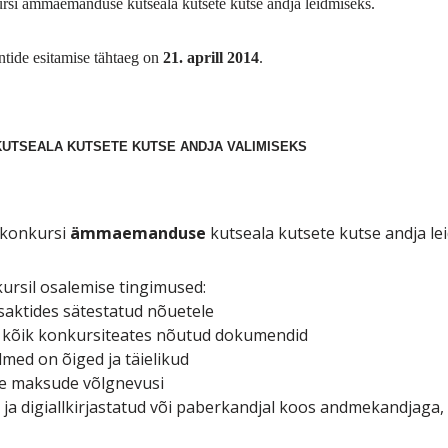
kursi ämmaemanduse kutseala
kutsete
kutse andja leidmiseks.
ntide esitamise tähtaeg on
21. aprill 2014
.
UTSEALA KUTSETE KUTSE ANDJA VALIMISEKS
 konkursi
ämmaemanduse
kutseala kutsete kutse andja le
kursil osalemise tingimused:
saktides sätestatud nõuetele
d kõik konkursiteates nõutud dokumendid
med on õiged ja täielikud
like maksude võlgnevusi
a digiallkirjastatud või paberkandjal koos andmekandjaga