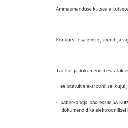
Ämmaemanduse kutseala kutsete k
Konkursil osalemise juhendi ja va
Taotlus ja dokumendid esitatakse
·
eelistatult elektroonilisel kujul 
·
paberkandjal aadressile SA Ku
dokumendid ka elektroonilisel k