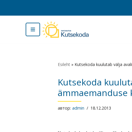
Перейти
к
содержимому
Esileht
»
Kutsekoda kuulutab välja ava
Kutsekoda kuuluta
ämmaemanduse ku
автор:
admin
18.12.2013