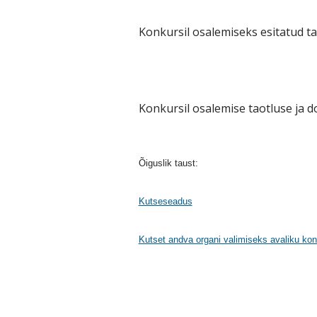
Konkursil osalemiseks esitatud t
Konkursil osalemise taotluse ja 
Õiguslik taust:
Kutseseadus
Kutset andva organi valimiseks avaliku kon