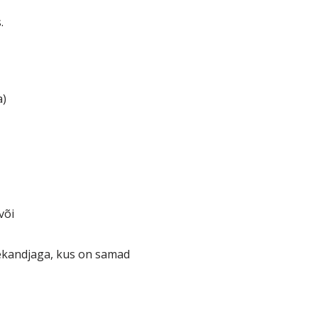
s.
a)
või
ekandjaga, kus on samad