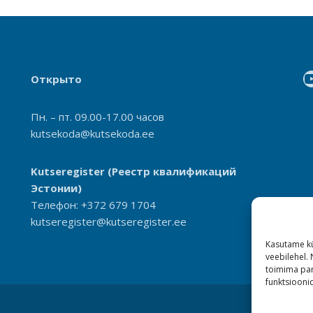
Открыто
Пн. – пт. 09.00-17.00 часов
kutsekoda@kutsekoda.ee
Kutseregister
(Реестр квалификаций
Эстонии)
Телефон: +372 679 1704
kutseregister@kutseregister.ee
Kasutame kü
veebilehel.
toimima pan
funktsioonid