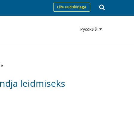
Liitu uudiskirjaga
Русский
le
andja leidmiseks