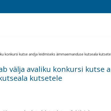
liku konkursi kutse andja leidmiseks ämmaemanduse kutseala kutsete
b välja avaliku konkursi kutse 
tseala kutsetele