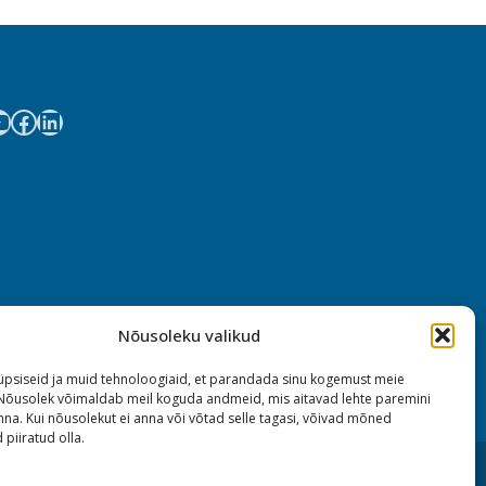
Nõusoleku valikud
psiseid ja muid tehnoloogiaid, et parandada sinu kogemust meie
 Nõusolek võimaldab meil koguda andmeid, mis aitavad lehte paremini
na. Kui nõusolekut ei anna või võtad selle tagasi, võivad mõned
 piiratud olla.