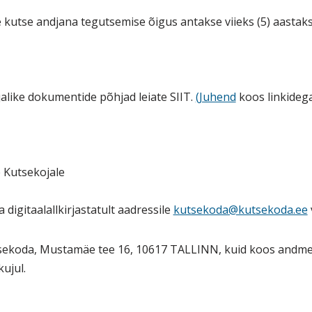
utse andjana tegutsemise õigus antakse viieks (5) aastak
jalike dokumentide põhjad leiate SIIT.
(Juhend
koos linkideg
 Kutsekojale
ja digitaalallkirjastatult aadressile
kutsekoda@kutsekoda.ee
tsekoda, Mustamäe tee 16, 10617 TALLINN, kuid koos andm
ujul.