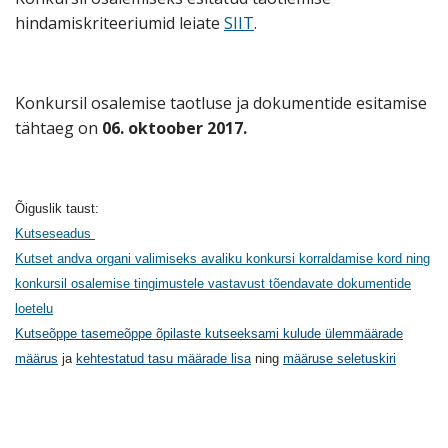
hindamiskriteeriumid leiate
SIIT
.
Konkursil osalemise taotluse ja dokumentide esitamise
tähtaeg on
06. oktoober 2017.
Õiguslik taust:
Kutseseadus
Kutset andva organi valimiseks avaliku konkursi korraldamise kord ning
konkursil osalemise tingimustele vastavust tõendavate dokumentide
loetelu
Kutseõppe tasemeõppe õpilaste kutseeksami kulude ülemmäärade
määrus
ja
kehtestatud tasu määrade lisa
ning
määruse seletuskiri