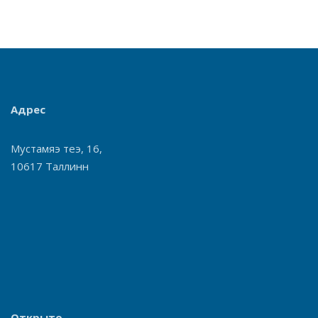
Адрес
Мустамяэ теэ, 16,
10617 Таллинн
Открыто