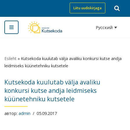
Liitu uudiskirjaga
Перейти
к
Русский
содержимому
Esileht
»
Kutsekoda kuulutab välja avaliku konkursi kutse andja
leidmiseks küünetehniku kutsetele
Kutsekoda kuulutab välja avaliku
konkursi kutse andja leidmiseks
küünetehniku kutsetele
автор:
admin
05.09.2017