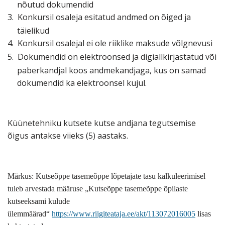
nõutud dokumendid
3.
Konkursil osaleja esitatud andmed on õiged ja
täielikud
4.
Konkursil osalejal ei ole riiklike maksude võlgnevusi
5.
Dokumendid on elektroonsed ja digiallkirjastatud või
paberkandjal koos andmekandjaga, kus on samad
dokumendid ka elektroonsel kujul.
Küünetehniku kutsete kutse andjana tegutsemise
õigus antakse viieks (5) aastaks.
Märkus: Kutseõppe tasemeõppe lõpetajate tasu kalkuleerimisel
tuleb arvestada määruse „Kutseõppe tasemeõppe õpilaste
kutseeksami kulude
ülemmäärad“
https://www.riigiteataja.ee/akt/113072016005
lisas