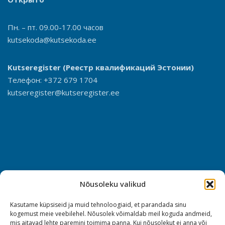
Пн. – пт. 09.00-17.00 часов
kutsekoda@kutsekoda.ee
Kutseregister
(Реестр квалификаций Эстонии)
Телефон: +372 679 1704
kutseregister@kutseregister.ee
Nõusoleku valikud
Kasutame küpsiseid ja muid tehnoloogiaid, et parandada sinu
kogemust meie veebilehel. Nõusolek võimaldab meil koguda andmeid,
mis aitavad lehte paremini toimima panna. Kui nõusolekut ei anna või