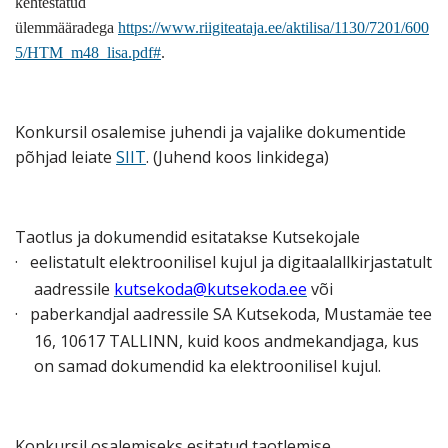
kehtestatud
ülemmääradega
https://www.riigiteataja.ee/aktilisa/1130/7201/600
5/HTM_m48_lisa.pdf#
.
Konkursil osalemise juhendi ja vajalike dokumentide
põhjad leiate
SIIT
. (Juhend koos linkidega)
Taotlus ja dokumendid esitatakse Kutsekojale
·
eelistatult elektroonilisel kujul ja digitaalallkirjastatult
aadressile
kutsekoda@kutsekoda.ee
või
·
paberkandjal aadressile SA Kutsekoda, Mustamäe tee
16, 10617 TALLINN, kuid koos andmekandjaga, kus
on samad dokumendid ka elektroonilisel kujul.
Konkursil osalemiseks esitatud taotlemise