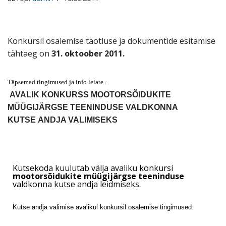
Konkursil osalemise taotluse ja dokumentide esitamise
tähtaeg on
31. oktoober 2011.
Täpsemad tingimused ja info leiate .
AVALIK KONKURSS MOOTORSÕIDUKITE
MÜÜGIJÄRGSE TEENINDUSE VALDKONNA
KUTSE ANDJA VALIMISEKS
Kutsekoda kuulutab välja avaliku konkursi
mootorsõidukite müügijärgse teeninduse
valdkonna kutse andja leidmiseks.
Kutse andja valimise avalikul konkursil osalemise tingimused: