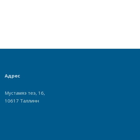
Адрес
Мустамяэ теэ, 16,
10617 Таллинн