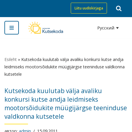
Liitu uudiskirjaga
Перейти
к
Русский
содержимому
Esileht
»
Kutsekoda kuulutab välja avaliku konkursi kutse andja
leidmiseks mootorsõidukite müügijärgse teeninduse valdkonna
kutsetele
Kutsekoda kuulutab välja avaliku
konkursi kutse andja leidmiseks
mootorsõidukite müügijärgse teeninduse
valdkonna kutsetele
автор:
admin
15.09.2011