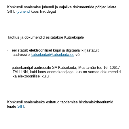
Konkursil osalemise juhendi ja vajalike dokumentide põhjad leiate
SIIT.
(Juhend
koos linkidega)
Taotlus ja dokumendid esitatakse Kutsekojale
·
eelistatult elektroonilisel kujul ja digitaalallkirjastatult
aadressile
kutsekoda@kutsekoda.ee
või
·
paberkandjal aadressile SA Kutsekoda, Mustamäe tee 16, 10617
TALLINN, kuid koos andmekandjaga, kus on samad dokumendid
ka elektroonilisel kujul.
Konkursil osalemiseks esitatud taotlemise hindamiskriteeriumid
leiate
SIIT
.