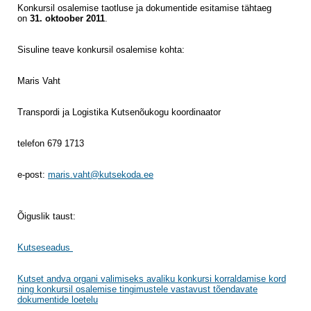
Konkursil osalemise taotluse ja dokumentide esitamise tähtaeg
on
3
1.
oktoober 2011
.
Sisuline teave konkursil osalemise kohta:
Maris Vaht
Transpordi ja Logistika Kutsenõukogu koordinaator
telefon 679 1713
e-post:
maris.vaht@kutsekoda.ee
Õiguslik taust:
Kutseseadus
Kutset andva organi valimiseks avaliku konkursi korraldamise kord
ning konkursil osalemise tingimustele vastavust tõendavate
dokumentide loetelu