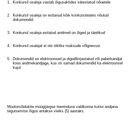
1.
Konkursil osaleja vastab õigusaktides sätestatud nõuetele
2.
Konkursil osaleja on esitanud kõik konkursiteates nõutud
dokumendid
3.
Konkursil osaleja esitatud andmed on õiged ja täielikud
4.
Konkursil osalejal ei ole riiklike maksude võlgnevusi
5.
Dokumendid on elektroonsed ja digiallkirjastatud või paberkandjal
koos andmekandjaga, kus on samad dokumendid ka elektroonsel
kujul.
Mootorsõidukite müügijärgse teeninduse valdkonna kutse andjana
tegutsemise õigus antakse viieks (5) aastaks.