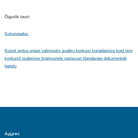
Õiguslik taust:
Kutseseadus
Kutset andva organi valimiseks avaliku konkursi korraldamise kord ning
konkursil osalemise tingimustele vastavust tõendavate dokumentide
loetelu
Адрес