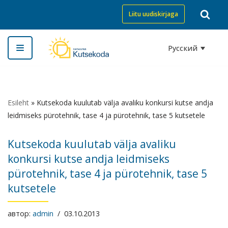
Liitu uudiskirjaga
Перейти
к
Русский
содержимому
Esileht
»
Kutsekoda kuulutab välja avaliku konkursi kutse andja
leidmiseks pürotehnik, tase 4 ja pürotehnik, tase 5 kutsetele
Kutsekoda kuulutab välja avaliku
konkursi kutse andja leidmiseks
pürotehnik, tase 4 ja pürotehnik, tase 5
kutsetele
автор:
admin
03.10.2013