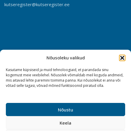
kutseregister@kutseregister.ee
Nõusoleku valikud
Kasutame küpsiseid ja muid tehnoloogiaid, et parandada sinu
kogemust meie veebilehel. Nõusolek võimaldab meil koguda andmeid,
mis aitavad lehte paremini toimima panna. Kui nõusolekut ei anna või
võtad selle tagasi, võivad mõned funktsioonid piiratud olla.
Nõustu
Keela