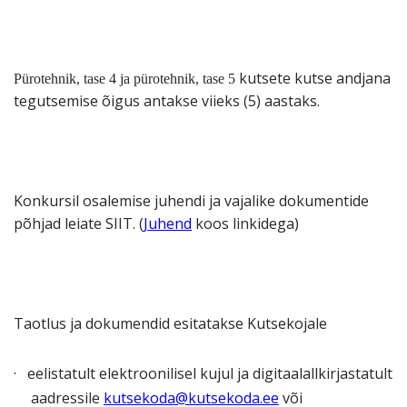
kutsete kutse andjana
Pürotehnik, tase 4 ja pürotehnik, tase 5
tegutsemise õigus antakse viieks (5) aastaks.
Konkursil osalemise juhendi ja vajalike dokumentide
põhjad leiate SIIT. (
Juhend
koos linkidega)
Taotlus ja dokumendid esitatakse Kutsekojale
·
eelistatult elektroonilisel kujul ja digitaalallkirjastatult
aadressile
kutsekoda@kutsekoda.ee
või