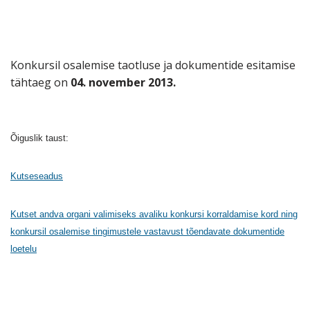
Konkursil osalemise taotluse ja dokumentide esitamise
tähtaeg on
04. november 2013.
Õiguslik taust:
Kutseseadus
Kutset andva organi valimiseks avaliku konkursi korraldamise kord ning
konkursil osalemise tingimustele vastavust tõendavate dokumentide
loetelu