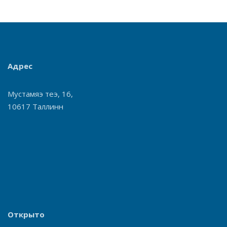
Адрес
Мустамяэ теэ, 16,
10617 Таллинн
Открыто