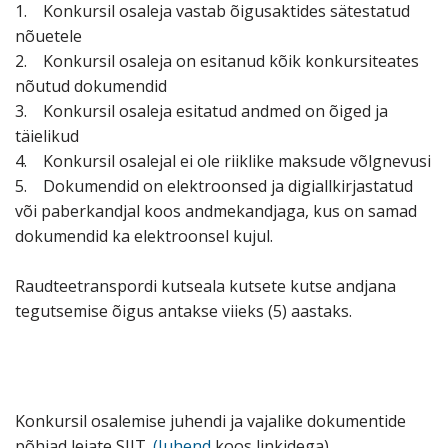
1. Konkursil osaleja vastab õigusaktides sätestatud
nõuetele
2. Konkursil osaleja on esitanud kõik konkursiteates
nõutud dokumendid
3. Konkursil osaleja esitatud andmed on õiged ja
täielikud
4. Konkursil osalejal ei ole riiklike maksude võlgnevusi
5. Dokumendid on elektroonsed ja digiallkirjastatud
või paberkandjal koos andmekandjaga, kus on samad
dokumendid ka elektroonsel kujul.
Raudteetranspordi kutseala kutsete kutse andjana
tegutsemise õigus antakse viieks (5) aastaks.
Konkursil osalemise juhendi ja vajalike dokumentide
põhjad leiate SIIT.
(Juhend
koos linkidega)