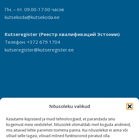
Пн. – пт. 09.00-17.00 часов
kutsekoda@kutsekoda.ee
Kutseregister
(Реестр квалификаций Эстонии)
Телефон: +372 679 1704
kutseregister@kutseregister.ee
Nõusoleku valikud
Kasutame küpsiseid ja muid tehnoloogiaid, et parandada sinu
kogemust meie veebilehel. Nõusolek võimaldab meil koguda andmeid,
mis aitavad lehte paremini toimima panna. Kui nõusolekut ei anna või
võtad selle tagasi, võivad mõned funktsioonid piiratud olla.