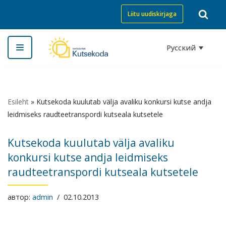
Liitu uudiskirjaga
Перейти
к
Русский
содержимому
Esileht
»
Kutsekoda kuulutab välja avaliku konkursi kutse andja
leidmiseks raudteetranspordi kutseala kutsetele
Kutsekoda kuulutab välja avaliku
konkursi kutse andja leidmiseks
raudteetranspordi kutseala kutsetele
автор:
admin
02.10.2013