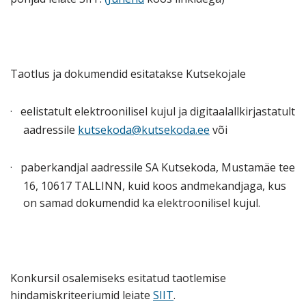
Taotlus ja dokumendid esitatakse Kutsekojale
·
eelistatult elektroonilisel kujul ja digitaalallkirjastatult
aadressile
kutsekoda@kutsekoda.ee
või
·
paberkandjal aadressile SA Kutsekoda, Mustamäe tee
16, 10617 TALLINN, kuid koos andmekandjaga, kus
on samad dokumendid ka elektroonilisel kujul.
Konkursil osalemiseks esitatud taotlemise
hindamiskriteeriumid leiate
SIIT
.