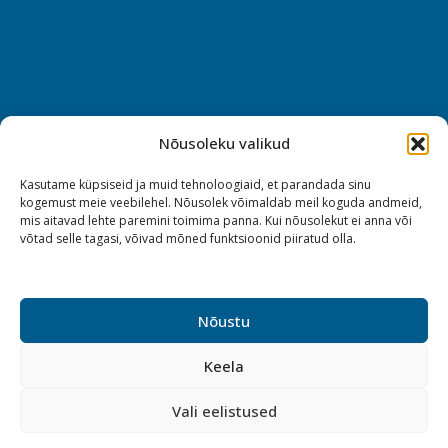
Nõusoleku valikud
Kasutame küpsiseid ja muid tehnoloogiaid, et parandada sinu
kogemust meie veebilehel. Nõusolek võimaldab meil koguda andmeid,
mis aitavad lehte paremini toimima panna. Kui nõusolekut ei anna või
võtad selle tagasi, võivad mõned funktsioonid piiratud olla.
Nõustu
Keela
Vali eelistused