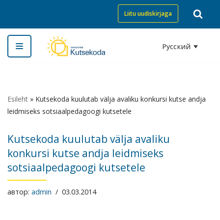
Liitu uudiskirjaga
Перейти
к
Русский
содержимому
Esileht
»
Kutsekoda kuulutab välja avaliku konkursi kutse andja
leidmiseks sotsiaalpedagoogi kutsetele
Kutsekoda kuulutab välja avaliku
konkursi kutse andja leidmiseks
sotsiaalpedagoogi kutsetele
автор:
admin
03.03.2014