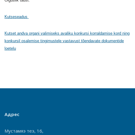
Õiguslik taust:
Kutseseadus
Kutset andva organi valimiseks avaliku konkursi korraldamise kord ning
konkursil osalemise tingimustele vastavust tõendavate dokumentide
loetelu
Адрес
Мустамяэ теэ, 16,