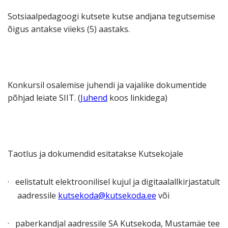
Sotsiaalpedagoogi kutsete kutse andjana tegutsemise
õigus antakse viieks (5) aastaks.
Konkursil osalemise juhendi ja vajalike dokumentide
põhjad leiate SIIT. (
Juhend
koos linkidega)
Taotlus ja dokumendid esitatakse Kutsekojale
·
eelistatult elektroonilisel kujul ja digitaalallkirjastatult
aadressile
kutsekoda@kutsekoda.ee
või
·
paberkandjal aadressile SA Kutsekoda, Mustamäe tee