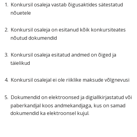
1.
Konkursil osaleja vastab õigusaktides sätestatud
nõuetele
2.
Konkursil osaleja on esitanud kõik konkursiteates
nõutud dokumendid
3.
Konkursil osaleja esitatud andmed on õiged ja
täielikud
4.
Konkursil osalejal ei ole riiklike maksude võlgnevusi
5.
Dokumendid on elektroonsed ja digiallkirjastatud või
paberkandjal koos andmekandjaga, kus on samad
dokumendid ka elektroonsel kujul.