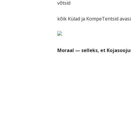
võtsid
kõik Külad ja KompeTentsid avasül
Moraal — selleks, et Kojasooju