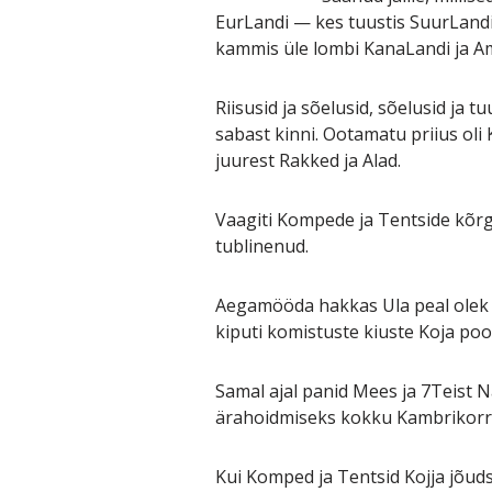
EurLandi — kes tuustis SuurLandis
kammis üle lombi KanaLandi ja Am
Riisusid ja sõelusid, sõelusid ja 
sabast kinni. Ootamatu priius ol
juurest Rakked ja Alad.
Vaagiti Kompede ja Tentside kõrg
tublinenud.
Aegamööda hakkas Ula peal olek 
kiputi komistuste kiuste Koja poo
Samal ajal panid Mees ja 7Teist 
ärahoidmiseks kokku Kambrikorr
Kui Komped ja Tentsid Kojja jõuds