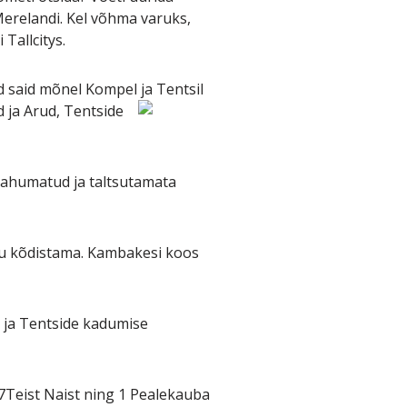
Merelandi. Kel võhma varuks,
Tallcitys.
ad said mõnel Kompel ja Tentsil
d ja Arud, Tentside
tahumatud ja taltsutamata
du kõdistama. Kambakesi koos
 ja Tentside kadumise
 7Teist Naist ning 1 Pealekauba