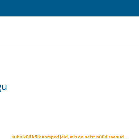
gu
Kuhu küll kõik Komped jäid, mis on neist nüüd saanud…