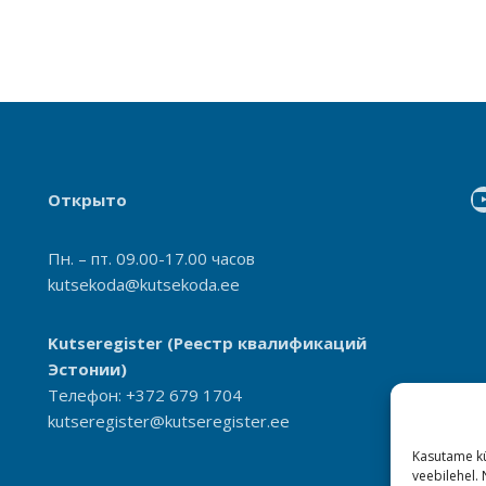
Открыто
Пн. – пт. 09.00-17.00 часов
kutsekoda@kutsekoda.ee
Kutseregister
(Реестр квалификаций
Эстонии)
Телефон: +372 679 1704
kutseregister@kutseregister.ee
Kasutame kü
veebilehel.