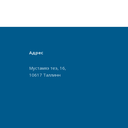
Адрес
Мустамяэ теэ, 16,
10617 Таллинн