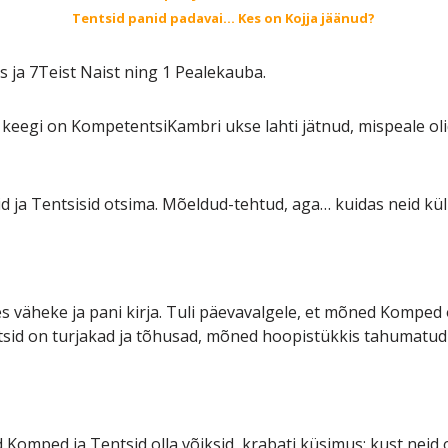
Tentsid panid padavai… Kes on Kojja jäänud?
 ja 7Teist Naist ning 1 Pealekauba.
 keegi on KompetentsiKambri ukse lahti jätnud, mispeale ol
 ja Tentsisid otsima. Mõeldud-tehtud, aga… kuidas neid kül
les väheke ja pani kirja. Tuli päevavalgele, et mõned Komped
id on turjakad ja tõhusad, mõned hoopistükkis tahumatud 
ed Komped ja Tentsid olla võiksid, krabati küsimus: kust neid