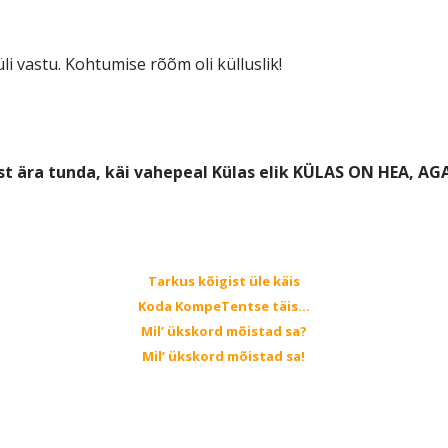
i vastu. Kohtumise rõõm oli külluslik!
st ära tunda, käi vahepeal Külas elik KÜLAS ON HEA, A
Tarkus kõigist üle käis
Koda KompeTentse täis…
Mil’ ükskord mõistad sa?
Mil’ ükskord mõistad sa!