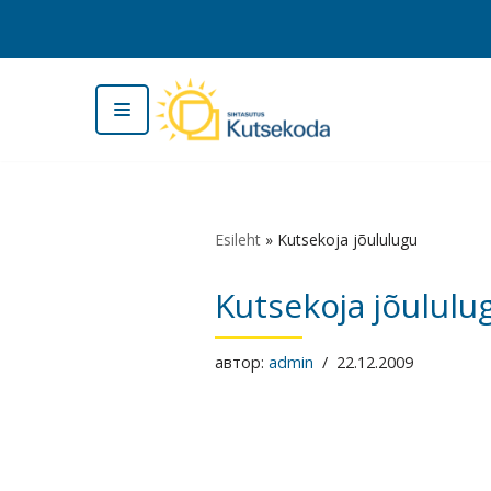
Перейти
к
содержимому
Esileht
»
Kutsekoja jõululugu
Kutsekoja jõululu
автор:
admin
22.12.2009