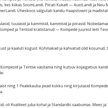
, kes kiikas SoomLandi. Piirati Kukalt — AustLandi ja Neu 
erLandi. Üheskoos välgutati kandu Haapstowni ja madistati 
tuulasid, tuulasid ja kammisid, kammisid ja piirasid. Nobedam
i Komped ja Tentsid kratistanud — Kom
pede juurest leiti Teo
ust ja kaaluti kogust. Kohmakad ja kahvatud olid kosunud, 
Kompesid ja Tentse väsitama ning kutsuv kojaigatsus kan
le.
Naist ning 1 Pealekauba pead kokku ning kirjutasid Kompede
a.
id, oli Kvaliteet juba kohal ja Standardki saabumas. Mees ja