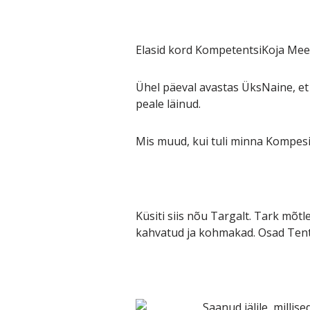
Elasid kord KompetentsiKoja Mees
Ühel päeval avastas ÜksNaine, et
peale läinud.
Mis muud, kui tuli minna Kompesid
Küsiti siis nõu Targalt. Tark mõt
kahvatud ja kohmakad. Osad Tents
Saanud jälile, millis