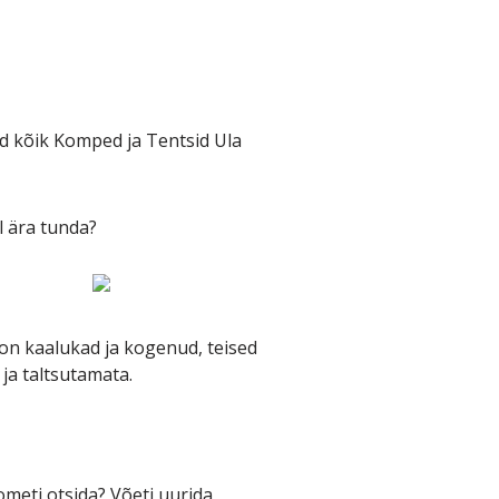
id kõik Komped ja Tentsid Ula
l ära tunda?
 on kaalukad ja kogenud, teised
ja taltsutamata.
 ometi otsida? Võeti uurida