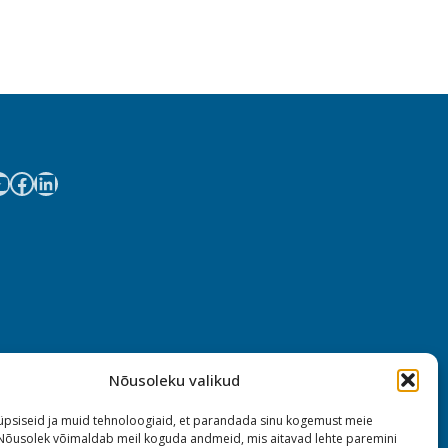
Nõusoleku valikud
psiseid ja muid tehnoloogiaid, et parandada sinu kogemust meie
 Nõusolek võimaldab meil koguda andmeid, mis aitavad lehte paremini