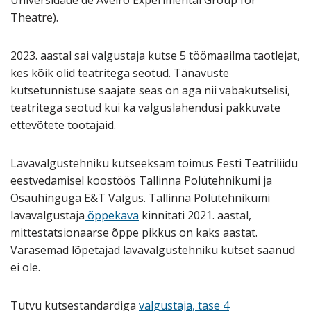
Theatre).
2023. aastal sai valgustaja kutse 5 töömaailma taotlejat,
kes kõik olid teatritega seotud. Tänavuste
kutsetunnistuse saajate seas on aga nii vabakutselisi,
teatritega seotud kui ka valguslahendusi pakkuvate
ettevõtete töötajaid.
L
avavalgustehniku
kutseeksam toimus Eesti Teatriliidu
eestvedamisel koostöös Tallinna Polütehnikumi ja
Osaühinguga E&T Valgus. Tallinna Polütehnikumi
lavavalgustaja
õppekava
kinnitati 2021. aastal,
mittestatsionaarse õppe pikkus on kaks aastat.
Varasemad lõpetajad
lavavalgustehniku
kutset saanud
ei ole.
Tutvu kutsestandardiga
valgustaja, tase 4