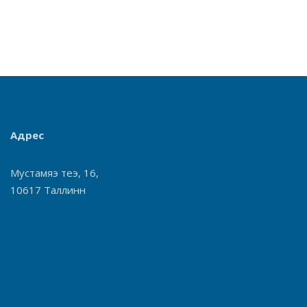
Адрес
Мустамяэ теэ, 16,
10617 Таллинн