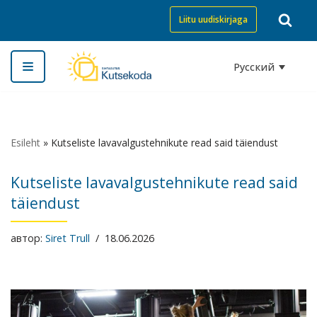
Liitu uudiskirjaga
Перейти
к
Русский
содержимому
Esileht
»
Kutseliste lavavalgustehnikute read said täiendust
Kutseliste lavavalgustehnikute read said
täiendust
автор:
Siret Trull
18.06.2026