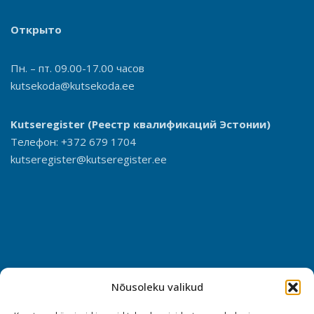
Открыто
Пн. – пт. 09.00-17.00 часов
kutsekoda@kutsekoda.ee
Kutseregister
(Реестр квалификаций Эстонии)
Телефон: +372 679 1704
kutseregister@kutseregister.ee
Nõusoleku valikud