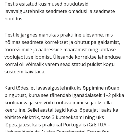
Testis esitatud küsimused puudutasid
lavavalgustehnika
seadmete omadusi ja seadmete
hooldust.
Testile järgnes mahukas praktiline ülesanne, mis
hõlmas seadmete korrektset ja ohutut paigaldamist,
töörežiimide ja aadresside määramist ning ühtlase
voolujaotuse loomist. Ülesande korrektse lahenduse
korral oli võimalik varem seadistatud puldist kogu
süsteem käivitada.
Kard tõdes, et lavavalgustehnikuks õppimine nõuab
pingutust, kuna see tähendab iganädalaselt 1–2 pikka
koolipäeva ja see võib töötava inimese jaoks olla
keeruline. Sellel aastal tegid kaks lõpetajat lisaks ka
ehitiste elektrik, tase 3 kutseeksami ning üks
lõpetajatest käis praktikal Portugalis (GrETUA –
Universidade de Aveiro Experimental Group for