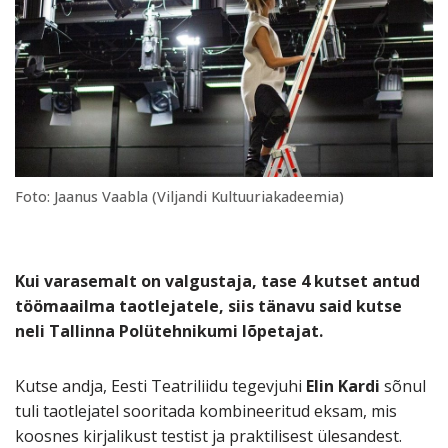
Foto: Jaanus Vaabla (Viljandi Kultuuriakadeemia)
Kui varasemalt on valgustaja, tase 4 kutset antud
töömaailma taotlejatele, siis tänavu said kutse
neli Tallinna Polütehnikumi lõpetajat.
Kutse andja, Eesti Teatriliidu tegevjuhi
Elin Kardi
sõnul
tuli taotlejatel sooritada kombineeritud eksam, mis
koosnes kirjalikust testist ja praktilisest ülesandest.