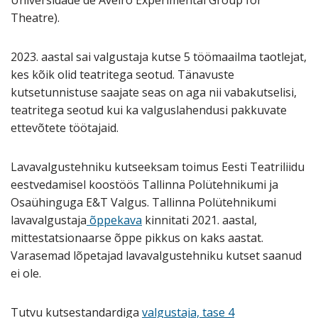
Theatre).
2023. aastal sai valgustaja kutse 5 töömaailma taotlejat,
kes kõik olid teatritega seotud. Tänavuste
kutsetunnistuse saajate seas on aga nii vabakutselisi,
teatritega seotud kui ka valguslahendusi pakkuvate
ettevõtete töötajaid.
L
avavalgustehniku
kutseeksam toimus Eesti Teatriliidu
eestvedamisel koostöös Tallinna Polütehnikumi ja
Osaühinguga E&T Valgus. Tallinna Polütehnikumi
lavavalgustaja
õppekava
kinnitati 2021. aastal,
mittestatsionaarse õppe pikkus on kaks aastat.
Varasemad lõpetajad
lavavalgustehniku
kutset saanud
ei ole.
Tutvu kutsestandardiga
valgustaja, tase 4