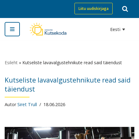
Liitu uudiskirjaga
Skip
to
Eesti
content
Esileht
»
Kutseliste lavavalgustehnikute read said täiendust
Kutseliste lavavalgustehnikute read said
täiendust
Autor
Siret Trull
18.06.2026