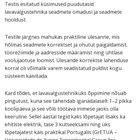
Testis esitatud küsimused puudutasid
lavavalgustehnika
seadmete omadusi ja seadmete
hooldust.
Testile järgnes mahukas praktiline ülesanne, mis
hõlmas seadmete korrektset ja ohutut paigaldamist,
töörežiimide ja aadresside määramist ning ühtlase
voolujaotuse loomist. Ülesande korrektse lahenduse
korral oli võimalik varem seadistatud puldist kogu
süsteem käivitada.
Kard tõdes, et lavavalgustehnikuks õppimine nõuab
pingutust, kuna see tähendab iganädalaselt 1–2 pikka
koolipäeva ja see võib töötava inimese jaoks olla
keeruline. Sellel aastal tegid kaks lõpetajat lisaks ka
ehitiste elektrik, tase 3 kutseeksami ning üks
lõpetajatest käis praktikal Portugalis (GrETUA –
Universidade de Aveiro Experimental Group for