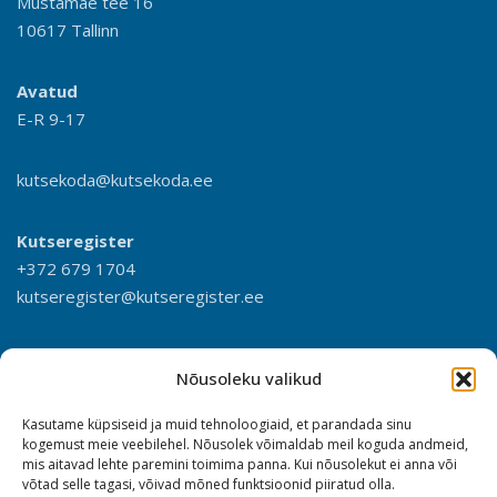
Mustamäe tee 16
10617 Tallinn
Avatud
E-R 9-17
kutsekoda@kutsekoda.ee
Kutseregister
+372 679 1704
kutseregister@kutseregister.ee
Nõusoleku valikud
Kasutame küpsiseid ja muid tehnoloogiaid, et parandada sinu
kogemust meie veebilehel. Nõusolek võimaldab meil koguda andmeid,
mis aitavad lehte paremini toimima panna. Kui nõusolekut ei anna või
võtad selle tagasi, võivad mõned funktsioonid piiratud olla.