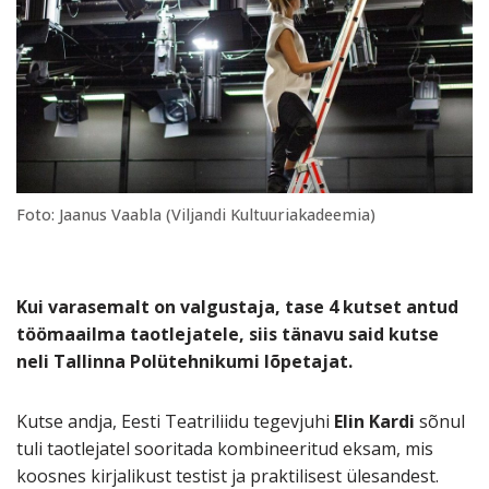
Foto: Jaanus Vaabla (Viljandi Kultuuriakadeemia)
Kui varasemalt on valgustaja, tase 4 kutset antud
töömaailma taotlejatele, siis tänavu said kutse
neli Tallinna Polütehnikumi lõpetajat.
Kutse andja, Eesti Teatriliidu tegevjuhi
Elin Kardi
sõnul
tuli taotlejatel sooritada kombineeritud eksam, mis
koosnes kirjalikust testist ja praktilisest ülesandest.