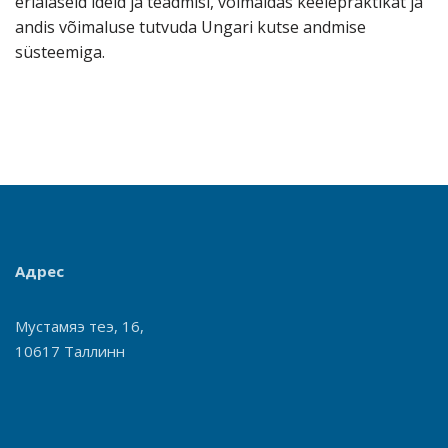
erialaseid ideid ja teadmisi, võimaldas keelepraktikat ja
andis võimaluse tutvuda Ungari kutse andmise
süsteemiga.
Адрес
Мустамяэ теэ, 16,
10617 Таллинн