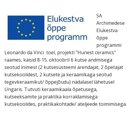
SA
Archimedese
Elukestva
õppe
programmi
Leonardo da Vinci toel, projekti "Hunest ceramics"
raames, käisid 8-15. oktoobril 6 kutse andmisega
seotud inimest (2 kutsesüsteemi arendajat, 2 õpetajat
kutsekoolidest, 2 kutsete ja keraamikaga seotud
tegevkeraamikut/ õppejõudu) nädalasel lähetusel
Ungaris. Tutvuti keraamikaala õpetusega,
kutseeksamite ja praktika korraldamisega
kutsekoolides, praktikakohtade/ ateljeede toimimisega.