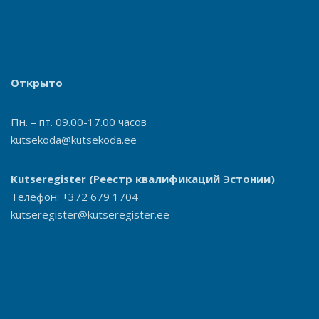
Открыто
Пн. – пт. 09.00-17.00 часов
kutsekoda@kutsekoda.ee
Kutseregister
(Реестр квалификаций Эстонии)
Телефон: +372 679 1704
kutseregister@kutseregister.ee