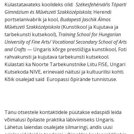
Külastatavateks koolideks olid:
Székesfehérvár´is Tóparti
Gimnázium és Művészeti Szakközépiskola
; Herendi
portselanivabrik ja kool,
Budapesti Jaschik Álmos
Művészeti Szakközépiskola
(Kunstikool ja Kujutava ja
tarbekunsti kutsekool),
Training School for Hungarian
University of Fine Arts/ Vocational Secondary School of Arts
and Crafts
— Ungaris kõrge prestiižiga kunstikool, Foti
rahvakunsti ja kujutava tarbekunsti kutsekool.
Külastati ka Noorte Tarbekunstnike Liitu FISE, Ungari
Kutsekoda NIVE, erinevaid näitusi ja kultuurilisi kohti.
Kõik osalejad said Europassi õpirände tunnistuse.
Tänu otsestele kontaktidele püütakse edaspidi leida
võimalusi õpilaste praktika läbiviimiseks Ungaris.
Lähetus laiendas osalejate silmaringi, andis uusi