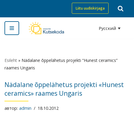
Liitu uudiskirjaga
Перейти
к
Русский
содержимому
Esileht
»
Nädalane õppelähetus projekti “Hunest ceramics”
raames Ungaris
Nädalane õppelähetus projekti «Hunest
ceramics» raames Ungaris
автор:
admin
18.10.2012