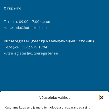
Открыто
Пн. – пт. 09.00-17.00 часов
kutsekoda@kutsekoda.ee
Kutseregister
(Реестр квалификаций Эстонии)
Телефон: +372 679 1704
kutseregister@kutseregister.ee
Nõusoleku valikud
Kasutame küpsiseid ja muid tehnoloogiaid, et parandada sinu