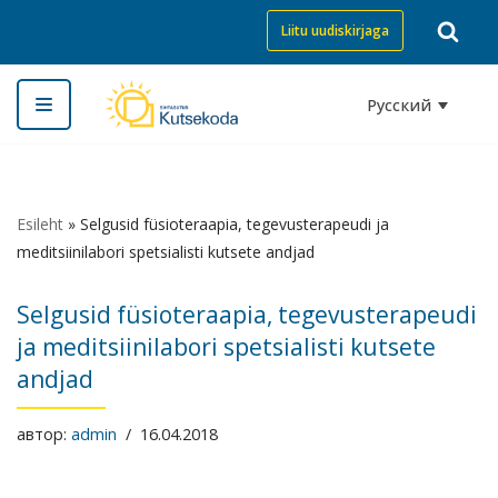
Liitu uudiskirjaga
Перейти
к
Русский
содержимому
Esileht
»
Selgusid füsioteraapia, tegevusterapeudi ja
meditsiinilabori spetsialisti kutsete andjad
Selgusid füsioteraapia, tegevusterapeudi
ja meditsiinilabori spetsialisti kutsete
andjad
автор:
admin
16.04.2018