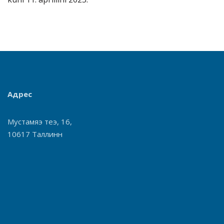
Адрес
Мустамяэ теэ, 16,
10617 Таллинн