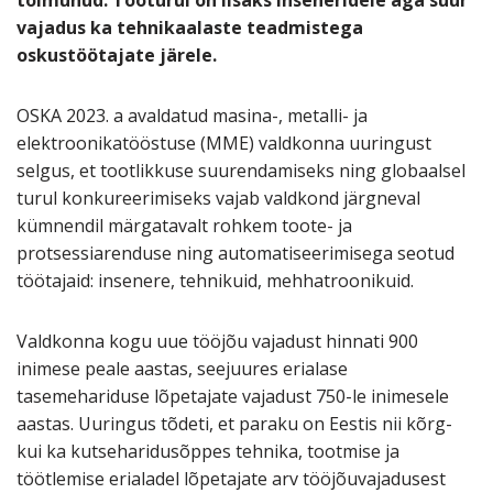
toimunud. Tööturul on lisaks inseneridele aga suur
vajadus ka tehnikaalaste teadmistega
oskustöötajate järele.
OSKA 2023. a avaldatud masina-, metalli- ja
elektroonikatööstuse (MME) valdkonna uuringust
selgus, et tootlikkuse suurendamiseks ning globaalsel
turul konkureerimiseks vajab valdkond järgneval
kümnendil märgatavalt rohkem toote- ja
protsessiarenduse ning automatiseerimisega seotud
töötajaid: insenere, tehnikuid, mehhatroonikuid.
Valdkonna kogu uue tööjõu vajadust hinnati 900
inimese peale aastas, seejuures erialase
tasemehariduse lõpetajate vajadust 750-le inimesele
aastas. Uuringus tõdeti, et paraku on Eestis nii kõrg-
kui ka kutseharidusõppes tehnika, tootmise ja
töötlemise erialadel lõpetajate arv tööjõuvajadusest