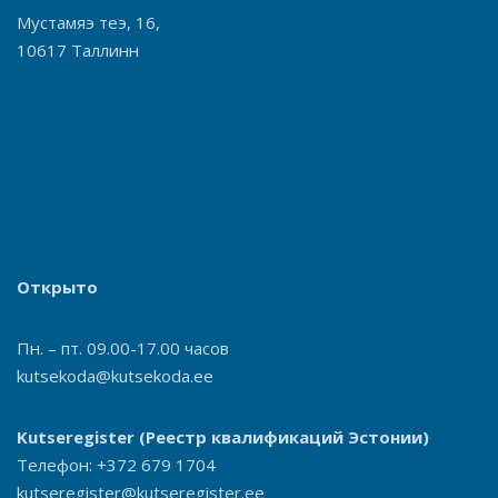
Мустамяэ теэ, 16,
10617 Таллинн
Открыто
Пн. – пт. 09.00-17.00 часов
kutsekoda@kutsekoda.ee
Kutseregister
(Реестр квалификаций Эстонии)
Телефон: +372 679 1704
kutseregister@kutseregister.ee