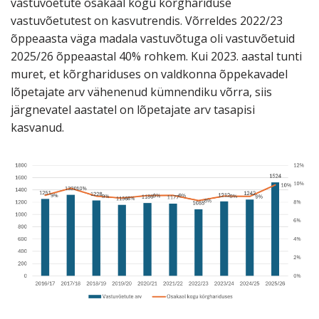
vastuvõetute osakaal kogu kõrghariduse
vastuvõetutest on kasvutrendis. Võrreldes 2022/23
õppeaasta väga madala vastuvõtuga oli vastuvõetuid
2025/26 õppeaastal 40% rohkem. Kui 2023. aastal tunti
muret, et kõrghariduses on valdkonna õppekavadel
lõpetajate arv vähenenud kümnendiku võrra, siis
järgnevatel aastatel on lõpetajate arv tasapisi
kasvanud.