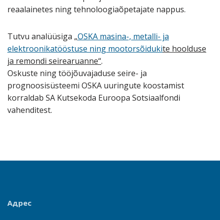
reaalainetes ning tehnoloogiaõpetajate nappus.
Tutvu analüüsiga
„
OSKA masina-, metalli- ja
elektroonikatööstuse ning mootorsõiduki
te hoolduse
ja remondi seirearuanne
“
.
Oskuste ning tööjõuvajaduse seire- ja
prognoosisüsteemi OSKA uuringute koostamist
korraldab SA Kutsekoda Euroopa Sotsiaalfondi
vahenditest.
Адрес