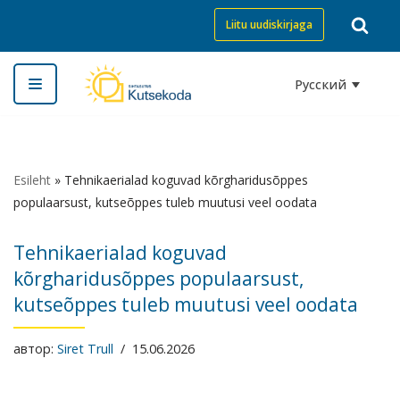
Liitu uudiskirjaga
Перейти
к
Русский
содержимому
Esileht
»
Tehnikaerialad koguvad kõrgharidusõppes
populaarsust, kutseõppes tuleb muutusi veel oodata
Tehnikaerialad koguvad
kõrgharidusõppes populaarsust,
kutseõppes tuleb muutusi veel oodata
автор:
Siret Trull
15.06.2026