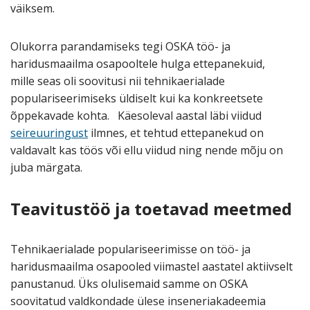
väiksem.
Olukorra parandamiseks tegi OSKA töö- ja
haridusmaailma osapooltele hulga ettepanekuid,
mille seas oli soovitusi nii tehnikaerialade
populariseerimiseks üldiselt kui ka konkreetsete
õppekavade kohta. Käesoleval aastal läbi viidud
seireuuringust
ilmnes, et tehtud ettepanekud on
valdavalt kas töös või ellu viidud ning nende mõju on
juba märgata.
Teavitustöö ja toetavad meetmed
Tehnikaerialade populariseerimisse on töö- ja
haridusmaailma osapooled viimastel aastatel aktiivselt
panustanud. Üks olulisemaid samme on OSKA
soovitatud valdkondade ülese inseneriakadeemia