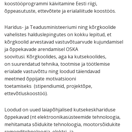
koostööprogrammi käivitamine Eesti riigi,
õppeasutuste, ettevõtete ja erialaliitude koostöös.
Haridus- ja Teadusministeeriumi ning kõrgkoolide
vahelistes halduslepingutes on kokku lepitud, et
kõrgkoolid arvestavad vastuvõtuarvude kujundamisel
ja õppekavade arendamisel OSKA
soovitusi. Kõrgkoolides, aga ka kutsekoolides,
on suurendatud tehnika, tootmise ja töötlemise
erialade vastuvõttu ning loodud täiendavad
meetmed õppijate motivatsiooni
toetamiseks (stipendiumid, projektõpe,
ettevõtluskoostöö).
Loodud on uued laiapõhjalised kutsekeskhariduse
õppekavad (nt elektroonikasüsteemide tehnoloogia,
mehitamata sõidukite tehnoloogia, mootorsõidukite
remonditehnoloogia, elektri- ja