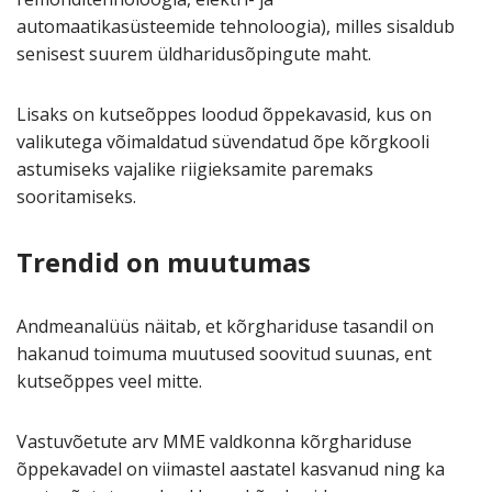
automaatikasüsteemide tehnoloogia), milles sisaldub
senisest suurem üldharidusõpingute maht.
Lisaks on kutseõppes loodud õppekavasid, kus on
valikutega võimaldatud süvendatud õpe kõrgkooli
astumiseks vajalike riigieksamite paremaks
sooritamiseks.
Trendid on muutumas
Andmeanalüüs näitab, et kõrghariduse tasandil on
hakanud toimuma muutused soovitud suunas, ent
kutseõppes veel mitte.
Vastuvõetute arv MME valdkonna kõrghariduse
õppekavadel
on viimastel aastatel kasvanud ning ka