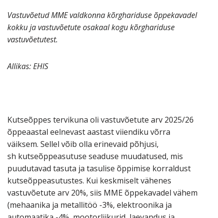
Vastuvõetud MME valdkonna kõrghariduse õppekavadel
kokku ja vastuvõetute osakaal kogu kõrghariduse
vastuvõetutest.
Allikas: EHIS
Kutseõppes tervikuna oli vastuvõetute arv 2025/26
õppeaastal eelnevast aastast viiendiku võrra
väiksem. Sellel võib olla erinevaid põhjusi,
sh kutseõppeasutuse seaduse muudatused, mis
puudutavad tasuta ja tasulise õppimise korraldust
kutseõppeasutustes. Kui keskmiselt vähenes
vastuvõetute arv 20%, siis MME õppekavadel vähem
(mehaanika ja metallitöö -3%, elektroonika ja
automaatika -4%, mootorliikurid, laevandus ja