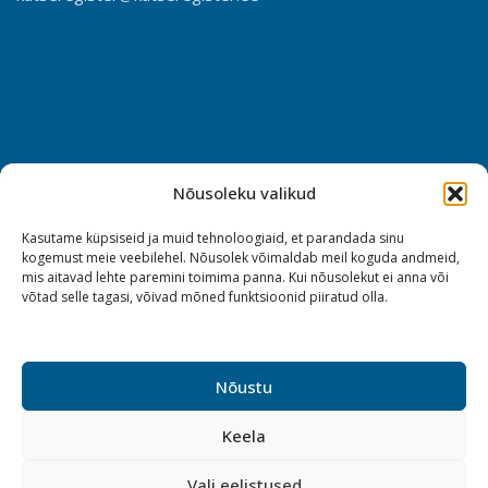
Nõusoleku valikud
Kasutame küpsiseid ja muid tehnoloogiaid, et parandada sinu
kogemust meie veebilehel. Nõusolek võimaldab meil koguda andmeid,
mis aitavad lehte paremini toimima panna. Kui nõusolekut ei anna või
võtad selle tagasi, võivad mõned funktsioonid piiratud olla.
Nõustu
Keela
Vali eelistused