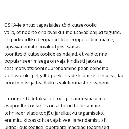
OSKA-le antud tagasisides tõid kutsekoolid
välja, et noorte erialavalikut mõjutavad paljud tegurid,
sh piirkondlikud eripärad, kutseõppe üldine maine,
lapsevanemate hoiakud jms. Samas
toonitasid kutsekoolide esindajad, et valdkonna
populariseerimisega on vaja kindlasti jätkata,
sest motivatsiooni suurendamine peab eelnema
vastuvõtule: pelgalt õppekohtade lisamisest ei piisa, kui
noorte huvi ja teadlikkus valdkonnast on vähene.
Uuringus tõdetakse, et töö- ja haridusmaailma
osapoolte koostöös on astutud hulk samme
tehnikaerialade tööjõu järelkasvu tagamiseks,
ent mitu kitsaskohta vajab veel lahendamist, sh
üldhariduskoolide lõpetajate madalad teadmised