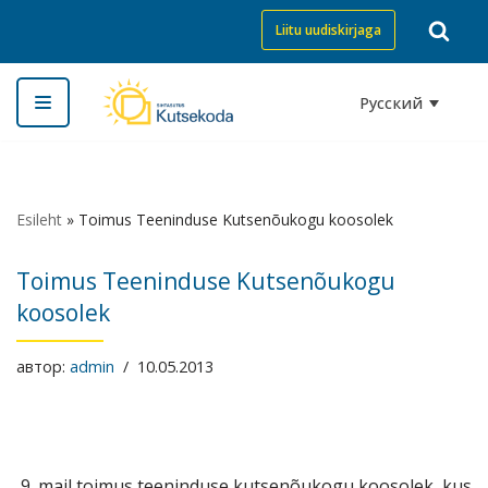
Liitu uudiskirjaga
Перейти
к
Русский
содержимому
Esileht
»
Toimus Teeninduse Kutsenõukogu koosolek
Toimus Teeninduse Kutsenõukogu
koosolek
автор:
admin
10.05.2013
9. mail toimus teeninduse kutsenõukogu koosolek, kus