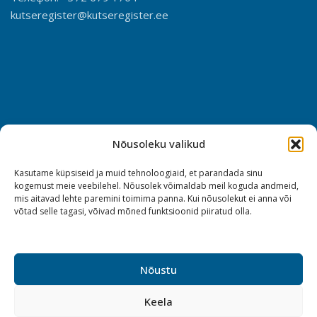
kutseregister@kutseregister.ee
Nõusoleku valikud
Kasutame küpsiseid ja muid tehnoloogiaid, et parandada sinu
kogemust meie veebilehel. Nõusolek võimaldab meil koguda andmeid,
mis aitavad lehte paremini toimima panna. Kui nõusolekut ei anna või
võtad selle tagasi, võivad mõned funktsioonid piiratud olla.
Nõustu
Keela