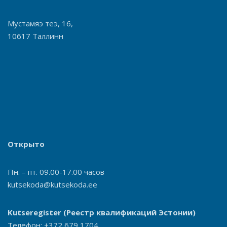
Мустамяэ теэ, 16,
10617 Таллинн
Открыто
Пн. – пт. 09.00-17.00 часов
kutsekoda@kutsekoda.ee
Kutseregister
(Реестр квалификаций Эстонии)
Телефон: +372 679 1704