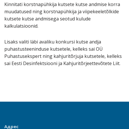
Kinnitati korstnapühkija kutsete kutse andmise korra
muudatused ning korstnapühkija ja viipekeeletõlkide
kutsete kutse andmisega seotud kulude
kalkulatsioonid.
Lisaks valiti läbi avaliku konkursi kutse andja
puhastusteeninduse kutsetele, kelleks sai OÜ
Puhastusekspert ning kahjuritõrjuja kutsetele, kelleks
sai Eesti Desinfektsiooni ja Kahjuritõrjeettevõtete Liit.
Адрес