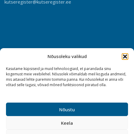
kutseregister@kutseregister.ee
Nõusoleku valikud
Kasutame küpsiseid ja muid tehnoloogiaid, et parandada sinu
kogemust meie veebilehel. Nõusolek võimaldab meil koguda andmeid,
mis aitavad lehte paremini toimima panna. Kui nõusolekut ei anna või
võtad selle tagasi, võivad mõned funktsioonid piiratud olla.
Nõustu
Keela