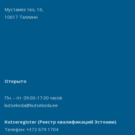
Мустамяэ теэ, 16,
10617 Таллинн
Открыто
Пн. – пт. 09.00-17.00 часов
kutsekoda@kutsekoda.ee
Kutseregister
(Реестр квалификаций Эстонии)
Телефон: +372 679 1704