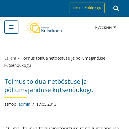
Liitu uudiskirjaga
Перейти
к
Русский
содержимому
Esileht
»
Toimus toiduainetööstuse ja põllumajanduse
kutsenõukogu
Toimus toiduainetööstuse ja
põllumajanduse kutsenõukogu
автор:
admin
17.05.2013
16. mail toimus toiduainetööstuse ja põllumajanduse