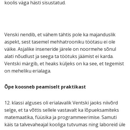
koolis väga hästi sisustatud.
Venski nendib, et vähem tähtis pole ka majanduslik
aspekt, sest tasemel mehhatrooniku töötasu ei ole
väike. Asjalike inseneride järele on noormehe sõnul
alati nõudlust ja seega ta töötuks jäämist ei karda.
Ventski märgib, et heaks küljeks on ka see, et tegemist
on meheliku erialaga.
Õpe koosneb peamiselt praktikast
12. klassi alguses oli erialavalik Ventski jaoks niivõrd
selge, et ta võttis sellele vastavalt ka lõpueksamiteks
matemaatika, füüsika ja programmeerimise. Samuti
käis ta talvevaheajal kooliga tutvumas ning laboreid üle