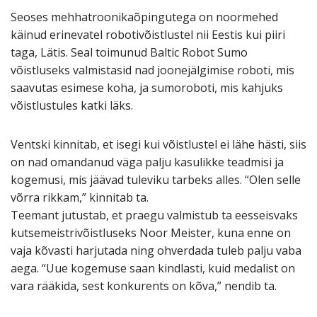
Seoses mehhatroonikaõpingutega on noormehed
käinud erinevatel robotivõistlustel nii Eestis kui piiri
taga, Lätis. Seal toimunud Baltic Robot Sumo
võistluseks valmistasid nad joonejälgimise roboti, mis
saavutas esimese koha, ja sumoroboti, mis kahjuks
võistlustules katki läks.
Ventski kinnitab, et isegi kui võistlustel ei lähe hästi, siis
on nad omandanud väga palju kasulikke teadmisi ja
kogemusi, mis jäävad tuleviku tarbeks alles. “Olen selle
võrra rikkam,” kinnitab ta.
Teemant jutustab, et praegu valmistub ta eesseisvaks
kutsemeistrivõistluseks Noor Meister, kuna enne on
vaja kõvasti harjutada ning ohverdada tuleb palju vaba
aega. “Uue kogemuse saan kindlasti, kuid medalist on
vara rääkida, sest konkurents on kõva,” nendib ta.