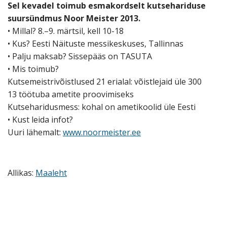
Sel kevadel toimub esmakordselt kutsehariduse
suursündmus Noor Meister 2013.
• Millal? 8.–9. märtsil, kell 10-18
• Kus? Eesti Näituste messikeskuses, Tallinnas
• Palju maksab? Sissepääs on TASUTA
• Mis toimub?
Kutsemeistrivõistlused 21 erialal: võistlejaid üle 300
13 töötuba ametite proovimiseks
Kutseharidusmess: kohal on ametikoolid üle Eesti
• Kust leida infot?
Uuri lähemalt:
www.noormeister.ee
Allikas:
Maaleht