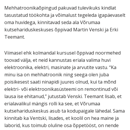
Mehhatroonikaõpingud pakuvad tulevikuks kindlat
tasustatud töökohta ja võimalust tegeleda igapäevaselt
oma huvidega, kinnitavad seda ala Võrumaa
kutsehariduskeskuses õppivad Martin Venski ja Erki
Teemant.
Viimasel ehk kolmandal kursusel õppivad noormehed
toovad välja, et neid kannustas eriala valima huvi
elektroonika, elektri, masinate ja arvutite vastu. “Ka
minu isa on mehhatroonik ning seega olen juba
poisikesest saati ninapidi juures olnud, kui ta mõnd
elektri- või elektroonikasüsteemi on remontinud või
lausa ise ehitanud,” jutustab Venski. Teemant lisab, et
erialavalikul mängis rolli ka see, et Võrumaa
kutsehariduskeskus asub ta kodupaigale lähedal. Sama
kinnitab ka Ventski, lisades, et koolil on hea maine ja
laborid, kus toimub oluline osa õppetööst, on nende