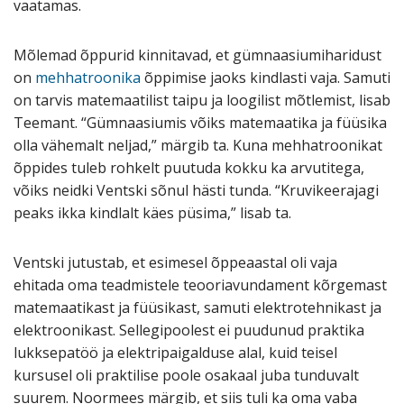
vaatamas.
Mõlemad õppurid kinnitavad, et gümnaasiumiharidust
on
mehhatroonika
õppimise jaoks kindlasti vaja. Samuti
on tarvis matemaatilist taipu ja loogilist mõtlemist, lisab
Teemant. “Gümnaasiumis võiks matemaatika ja füüsika
olla vähemalt neljad,” märgib ta. Kuna mehhatroonikat
õppides tuleb rohkelt puutuda kokku ka arvutitega,
võiks neidki Ventski sõnul hästi tunda. “Kruvikeerajagi
peaks ikka kindlalt käes püsima,” lisab ta.
Ventski jutustab, et esimesel õppeaastal oli vaja
ehitada oma teadmistele teooriavundament kõrgemast
matemaatikast ja füüsikast, samuti elektrotehnikast ja
elektroonikast. Sellegipoolest ei puudunud praktika
lukksepatöö ja elektripaigalduse alal, kuid teisel
kursusel oli praktilise poole osakaal juba tunduvalt
suurem. Noormees märgib, et siis tuli ka oma vaba