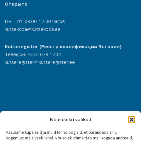
Открыто
Пн. – пт. 09.00-17.00 часов
kutsekoda@kutsekoda.ee
Kutseregister
(Реестр квалификаций Эстонии)
Телефон: +372 679 1704
kutseregister@kutseregister.ee
Nõusoleku valikud
Kasutame küpsiseid ja muid tehnoloogiaid, et parandada sinu
kogemust meie veebilehel. Nõusolek võimaldab meil koguda andmeid,