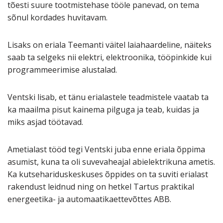
tõesti suure tootmistehase tööle panevad, on tema
sõnul kordades huvitavam.
Lisaks on eriala Teemanti väitel laiahaardeline, näiteks
saab ta selgeks nii elektri, elektroonika, tööpinkide kui
programmeerimise alustalad.
Ventski lisab, et tänu erialastele teadmistele vaatab ta
ka maailma pisut kainema pilguga ja teab, kuidas ja
miks asjad töötavad.
Ametialast tööd tegi Ventski juba enne eriala õppima
asumist, kuna ta oli suvevaheajal abielektrikuna ametis.
Ka kutsehariduskeskuses õppides on ta suviti erialast
rakendust leidnud ning on hetkel Tartus praktikal
energeetika- ja automaatikaettevõttes ABB.