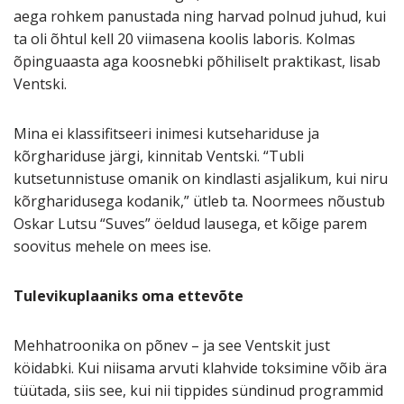
aega rohkem panustada ning harvad polnud juhud, kui
ta oli õhtul kell 20 viimasena koolis laboris. Kolmas
õpinguaasta aga koosnebki põhiliselt praktikast, lisab
Ventski.
Mina ei klassifitseeri inimesi kutsehariduse ja
kõrghariduse järgi, kinnitab Ventski. “Tubli
kutsetunnistuse omanik on kindlasti asjalikum, kui niru
kõrgharidusega kodanik,” ütleb ta. Noormees nõustub
Oskar Lutsu “Suves” öeldud lausega, et kõige parem
soovitus mehele on mees ise.
Tulevikuplaaniks oma ettevõte
Mehhatroonika on põnev – ja see Ventskit just
köidabki. Kui niisama arvuti klahvide toksimine võib ära
tüütada, siis see, kui nii tippides sündinud programmid