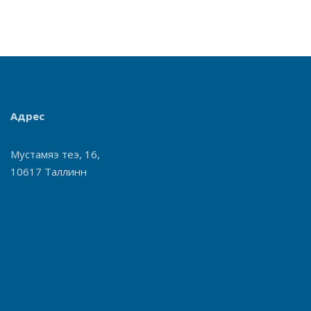
Адрес
Мустамяэ теэ, 16,
10617 Таллинн