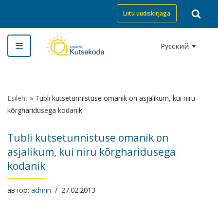
Liitu uudiskirjaga
Перейти
к
Русский
содержимому
Esileht
»
Tubli kutsetunnistuse omanik on asjalikum, kui niru
kõrgharidusega kodanik
Tubli kutsetunnistuse omanik on
asjalikum, kui niru kõrgharidusega
kodanik
автор:
admin
27.02.2013