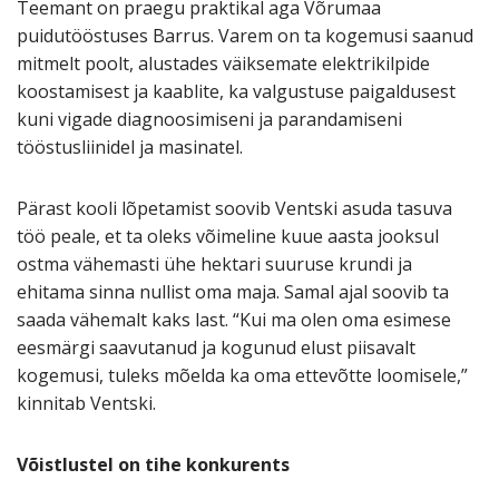
Teemant on praegu praktikal aga Võrumaa
puidutööstuses Barrus. Varem on ta kogemusi saanud
mitmelt poolt, alustades väiksemate elektrikilpide
koostamisest ja kaablite, ka valgustuse paigaldusest
kuni vigade diagnoosimiseni ja parandamiseni
tööstusliinidel ja masinatel.
Pärast kooli lõpetamist soovib Ventski asuda tasuva
töö peale, et ta oleks võimeline kuue aasta jooksul
ostma vähemasti ühe hektari suuruse krundi ja
ehitama sinna nullist oma maja. Samal ajal soovib ta
saada vähemalt kaks last. “Kui ma olen oma esimese
eesmärgi saavutanud ja kogunud elust piisavalt
kogemusi, tuleks mõelda ka oma ettevõtte loomisele,”
kinnitab Ventski.
Võistlustel on tihe konkurents