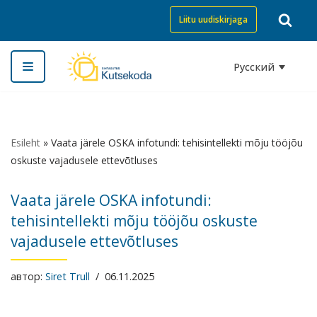
Liitu uudiskirjaga
Перейти
к
Русский
содержимому
Esileht
»
Vaata järele OSKA infotundi: tehisintellekti mõju tööjõu
oskuste vajadusele ettevõtluses
Vaata järele OSKA infotundi:
tehisintellekti mõju tööjõu oskuste
vajadusele ettevõtluses
автор:
Siret Trull
06.11.2025