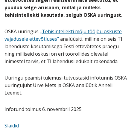
puudub selge arusaam, millal ja milleks
tehisintellekti kasutada, selgub OSKA uuringust.
OSKA uuringus
„Tehisintellekti mõju tööjõu oskuste
vajadusele ettevõtluses“
analüüsiti, milline on seis TI
lahenduste kasutamisega Eesti ettevõtetes praegu
ning milliseid oskusi on eri töörollides olevatel
inimestel tarvis, et TI lahendusi edukalt rakendada.
Uuringu peamisi tulemusi tutvustasid infotunnis OSKA
uuringujuht Urve Mets ja OSKA analüütik Anneli
Leemet.
Infotund toimus 6. novembril 2025
Slaidid