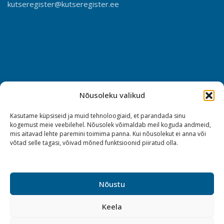
kutseregister@kutseregister.ee
Nõusoleku valikud
Kasutame küpsiseid ja muid tehnoloogiaid, et parandada sinu
kogemust meie veebilehel. Nõusolek võimaldab meil koguda andmeid,
mis aitavad lehte paremini toimima panna. Kui nõusolekut ei anna või
võtad selle tagasi, võivad mõned funktsioonid piiratud olla.
Nõustu
Keela