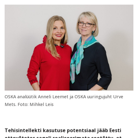
OSKA analüütik Anneli Leemet ja OSKA uuringujuht Urve
Mets. Foto: Mihkel Leis
Tehisintellekti kasutuse potentsiaal jääb Eesti
ettevõtetes sageli realiseerimata seetõttu, et