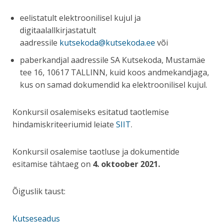
eelistatult elektroonilisel kujul ja
digitaalallkirjastatult
aadressile
kutsekoda@kutsekoda.ee
või
paberkandjal aadressile SA Kutsekoda, Mustamäe
tee 16, 10617 TALLINN, kuid koos andmekandjaga,
kus on samad dokumendid ka elektroonilisel kujul.
Konkursil osalemiseks esitatud taotlemise
hindamiskriteeriumid leiate
SIIT
.
Konkursil osalemise taotluse ja dokumentide
esitamise tähtaeg on
4.
oktoober 2021
.
Õiguslik taust:
Kutseseadus