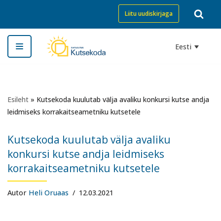
Liitu uudiskirjaga
Skip
to
Eesti
content
Esileht
»
Kutsekoda kuulutab välja avaliku konkursi kutse andja
leidmiseks korrakaitseametniku kutsetele
Kutsekoda kuulutab välja avaliku
konkursi kutse andja leidmiseks
korrakaitseametniku kutsetele
Autor
Heli Oruaas
12.03.2021