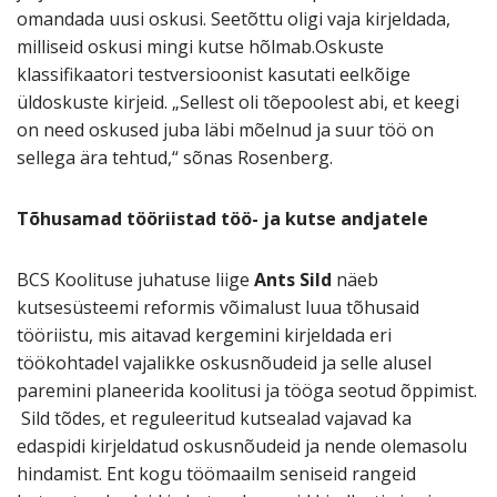
omandada uusi oskusi. Seetõttu oligi vaja kirjeldada,
milliseid oskusi mingi kutse hõlmab.Oskuste
klassifikaatori testversioonist kasutati eelkõige
üldoskuste kirjeid. „Sellest oli tõepoolest abi, et keegi
on need oskused juba läbi mõelnud ja suur töö on
sellega ära tehtud,“ sõnas Rosenberg.
Tõhusamad tööriistad töö- ja kutse andjatele
BCS Koolituse juhatuse liige
Ants Sild
näeb
kutsesüsteemi reformis võimalust luua tõhusaid
tööriistu, mis aitavad kergemini kirjeldada eri
töökohtadel vajalikke oskusnõudeid ja selle alusel
paremini planeerida koolitusi ja tööga seotud õppimist.
Sild tõdes, et reguleeritud kutsealad vajavad ka
edaspidi kirjeldatud oskusnõudeid ja nende olemasolu
hindamist. Ent kogu töömaailm seniseid rangeid