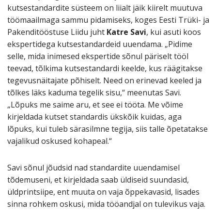
kutsestandardite süsteem on liialt jäik kiirelt muutuva
töömaailmaga sammu pidamiseks, koges Eesti Trüki- ja
Pakenditööstuse Liidu juht
Katre Savi
, kui asuti koos
ekspertidega kutsestandardeid uuendama. „Pidime
selle, mida inimesed ekspertide sõnul päriselt tööl
teevad, tõlkima kutsestandardi keelde, kus räägitakse
tegevusnäitajate põhiselt. Need on erinevad keeled ja
tõlkes läks kaduma tegelik sisu,“ meenutas Savi.
„Lõpuks me saime aru, et see ei tööta. Me võime
kirjeldada kutset standardis ükskõik kuidas, aga
lõpuks, kui tuleb särasilmne tegija, siis talle õpetatakse
vajalikud oskused kohapeal.“
Savi sõnul jõudsid nad standardite uuendamisel
tõdemuseni, et kirjeldada saab üldiseid suundasid,
üldprintsiipe, ent muuta on vaja õppekavasid, lisades
sinna rohkem oskusi, mida tööandjal on tulevikus vaja.