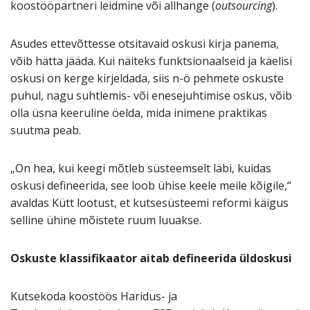
koostööpartneri leidmine või allhange (
outsourcing
).
Asudes ettevõttesse otsitavaid oskusi kirja panema,
võib hätta jääda. Kui näiteks funktsionaalseid ja käelisi
oskusi on kerge kirjeldada, siis n-ö pehmete oskuste
puhul, nagu suhtlemis- või enesejuhtimise oskus, võib
olla üsna keeruline öelda, mida inimene praktikas
suutma peab.
„On hea, kui keegi mõtleb süsteemselt läbi, kuidas
oskusi defineerida, see loob ühise keele meile kõigile,“
avaldas Kütt lootust, et kutsesüsteemi reformi käigus
selline ühine mõistete ruum luuakse.
Oskuste klassifikaator aitab defineerida üldoskusi
Kutsekoda koostöös Haridus- ja