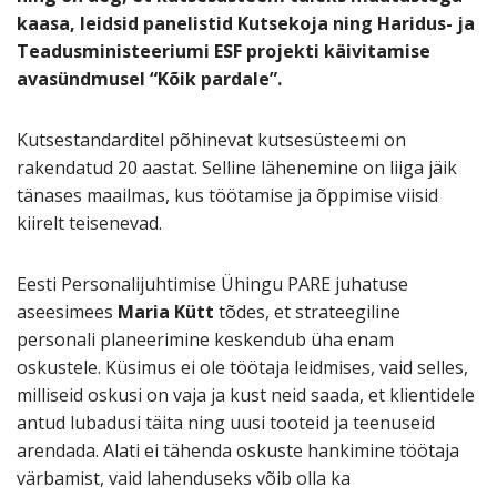
kaasa, leidsid panelistid Kutsekoja ning Haridus- ja
Teadusministeeriumi ESF projekti käivitamise
avasündmusel “Kõik pardale”.
Kutsestandarditel põhinevat kutsesüsteemi on
rakendatud 20 aastat. Selline lähenemine on liiga jäik
tänases maailmas, kus töötamise ja õppimise viisid
kiirelt teisenevad.
Eesti Personalijuhtimise Ühingu PARE juhatuse
aseesimees
Maria Kütt
tõdes, et strateegiline
personali planeerimine keskendub üha enam
oskustele. Küsimus ei ole töötaja leidmises, vaid selles,
milliseid oskusi on vaja ja kust neid saada, et klientidele
antud lubadusi täita ning uusi tooteid ja teenuseid
arendada. Alati ei tähenda oskuste hankimine töötaja
värbamist, vaid lahenduseks võib olla ka