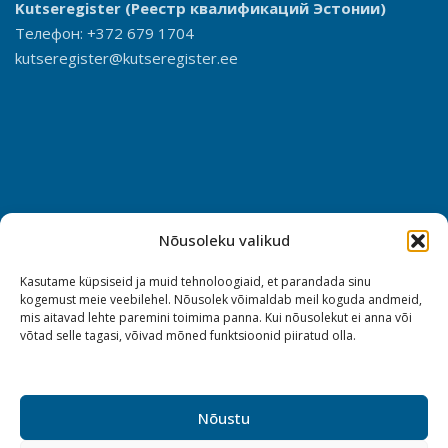
Kutseregister
(Реестр квалификаций Эстонии)
Телефон: +372 679 1704
kutseregister@kutseregister.ee
Nõusoleku valikud
Kasutame küpsiseid ja muid tehnoloogiaid, et parandada sinu
kogemust meie veebilehel. Nõusolek võimaldab meil koguda andmeid,
mis aitavad lehte paremini toimima panna. Kui nõusolekut ei anna või
võtad selle tagasi, võivad mõned funktsioonid piiratud olla.
Nõustu