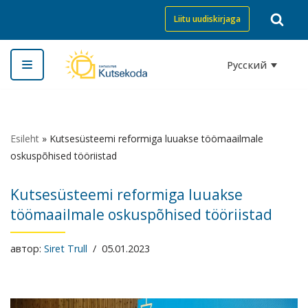
Liitu uudiskirjaga
Перейти
к
Русский
содержимому
Esileht
»
Kutsesüsteemi reformiga luuakse töömaailmale
oskuspõhised tööriistad
Kutsesüsteemi reformiga luuakse
töömaailmale oskuspõhised tööriistad
автор:
Siret Trull
05.01.2023