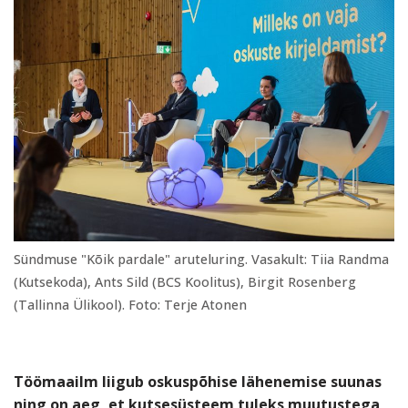
Sündmuse "Kõik pardale" aruteluring. Vasakult: Tiia Randma
(Kutsekoda), Ants Sild (BCS Koolitus), Birgit Rosenberg
(Tallinna Ülikool). Foto: Terje Atonen
Töömaailm liigub oskuspõhise lähenemise suunas
ning on aeg, et kutsesüsteem tuleks muutustega