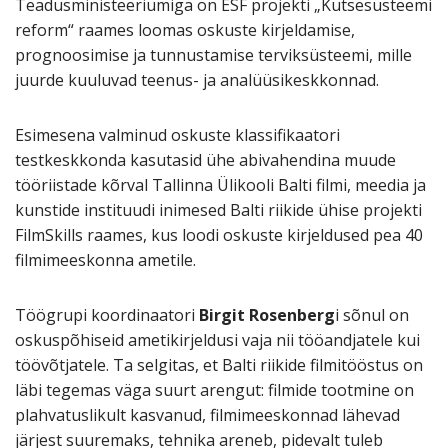
Teadusministeeriumiga on ESF projekti „Kutsesüsteemi
reform“ raames loomas oskuste kirjeldamise,
prognoosimise ja tunnustamise terviksüsteemi, mille
juurde kuuluvad teenus- ja analüüsikeskkonnad.
Esimesena valminud oskuste klassifikaatori
testkeskkonda kasutasid ühe abivahendina muude
tööriistade kõrval Tallinna Ülikooli Balti filmi, meedia ja
kunstide instituudi inimesed Balti riikide ühise projekti
FilmSkills raames, kus loodi oskuste kirjeldused pea 40
filmimeeskonna ametile.
Töögrupi koordinaatori
Birgit Rosenberg
i sõnul on
oskuspõhiseid ametikirjeldusi vaja nii tööandjatele kui
töövõtjatele. Ta selgitas, et Balti riikide filmitööstus on
läbi tegemas väga suurt arengut: filmide tootmine on
plahvatuslikult kasvanud, filmimeeskonnad lähevad
järjest suuremaks, tehnika areneb, pidevalt tuleb