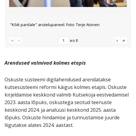
"Kõik pardale" arutelupaneel. Foto: Terje Atonen
«
‹
›
»
из
8
Arendused valmivad kolmes etapis
Oskuste süsteemi digilahendused arendatakse
kutsesüsteemi reformi käigus kolmes etapis. Oskuste
kirjeldamise keskkond valmib Kutsekoja eestvedamisel
2023. aasta lõpuks, oskustega seotud teenuste
keskkond 2024. ja analüüsi keskkond 2025. aasta
lõpuks. Oskuste hindamise ja tunnustamise juurde
liigutakse alates 2024. aastast.