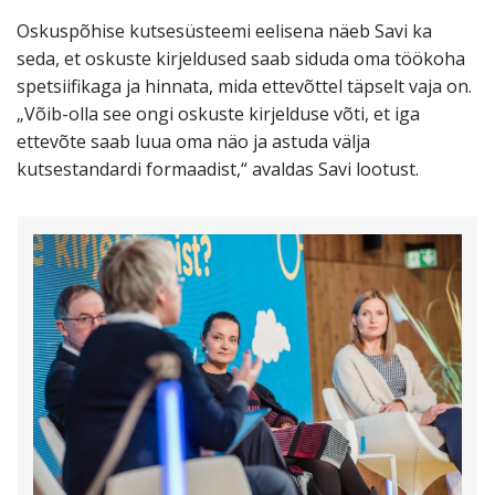
Oskuspõhise kutsesüsteemi eelisena näeb Savi ka
seda, et oskuste kirjeldused saab siduda oma töökoha
spetsiifikaga ja hinnata, mida ettevõttel täpselt vaja on.
„Võib-olla see ongi oskuste kirjelduse võti, et iga
ettevõte saab luua oma näo ja astuda välja
kutsestandardi formaadist,“ avaldas Savi lootust.