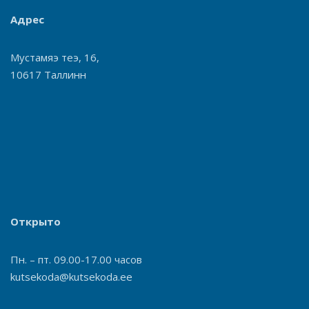
Адрес
Мустамяэ теэ, 16,
10617 Таллинн
Открыто
Пн. – пт. 09.00-17.00 часов
kutsekoda@kutsekoda.ee