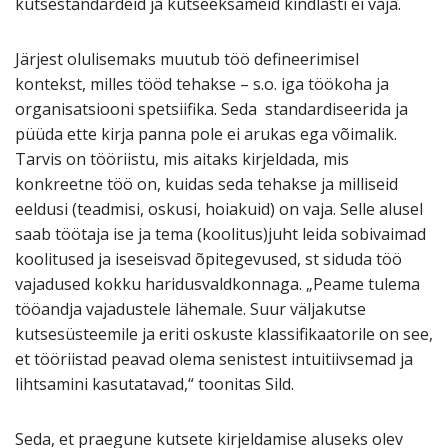
kutsestandardeid ja kutseeksameid kindlasti ei vaja.
Järjest olulisemaks muutub töö defineerimisel
kontekst, milles tööd tehakse – s.o. iga töökoha ja
organisatsiooni spetsiifika. Seda standardiseerida ja
püüda ette kirja panna pole ei arukas ega võimalik.
Tarvis on tööriistu, mis aitaks kirjeldada, mis
konkreetne töö on, kuidas seda tehakse ja milliseid
eeldusi (teadmisi, oskusi, hoiakuid) on vaja. Selle alusel
saab töötaja ise ja tema (koolitus)juht leida sobivaimad
koolitused ja iseseisvad õpitegevused, st siduda töö
vajadused kokku haridusvaldkonnaga. „Peame tulema
tööandja vajadustele lähemale. Suur väljakutse
kutsesüsteemile ja eriti oskuste klassifikaatorile on see,
et tööriistad peavad olema senistest intuitiivsemad ja
lihtsamini kasutatavad,“ toonitas Sild.
Seda, et praegune kutsete kirjeldamise aluseks olev