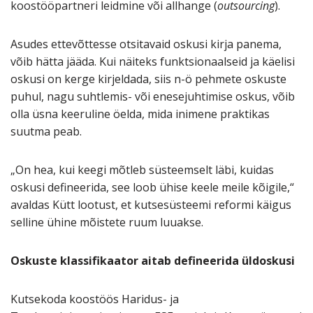
koostööpartneri leidmine või allhange (
outsourcing
).
Asudes ettevõttesse otsitavaid oskusi kirja panema,
võib hätta jääda. Kui näiteks funktsionaalseid ja käelisi
oskusi on kerge kirjeldada, siis n-ö pehmete oskuste
puhul, nagu suhtlemis- või enesejuhtimise oskus, võib
olla üsna keeruline öelda, mida inimene praktikas
suutma peab.
„On hea, kui keegi mõtleb süsteemselt läbi, kuidas
oskusi defineerida, see loob ühise keele meile kõigile,“
avaldas Kütt lootust, et kutsesüsteemi reformi käigus
selline ühine mõistete ruum luuakse.
Oskuste klassifikaator aitab defineerida üldoskusi
Kutsekoda koostöös Haridus- ja