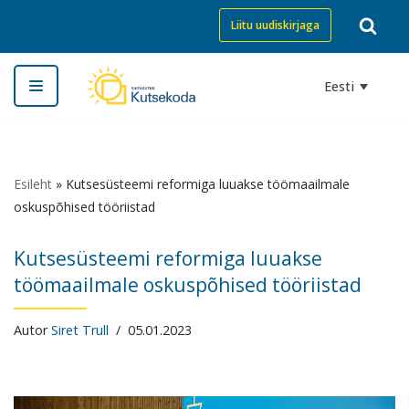
Liitu uudiskirjaga
Skip
to
Eesti
content
Esileht
»
Kutsesüsteemi reformiga luuakse töömaailmale
oskuspõhised tööriistad
Kutsesüsteemi reformiga luuakse
töömaailmale oskuspõhised tööriistad
Autor
Siret Trull
05.01.2023