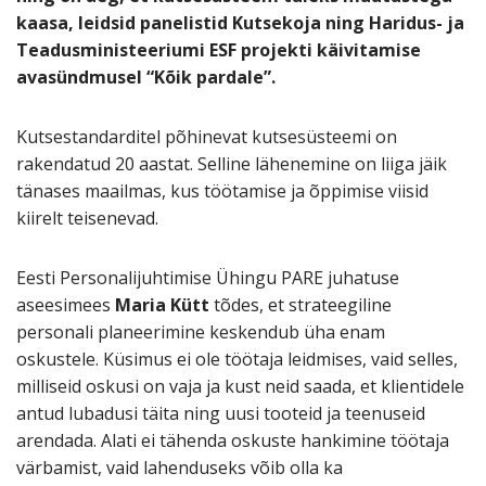
kaasa, leidsid panelistid Kutsekoja ning Haridus- ja
Teadusministeeriumi ESF projekti käivitamise
avasündmusel “Kõik pardale”.
Kutsestandarditel põhinevat kutsesüsteemi on
rakendatud 20 aastat. Selline lähenemine on liiga jäik
tänases maailmas, kus töötamise ja õppimise viisid
kiirelt teisenevad.
Eesti Personalijuhtimise Ühingu PARE juhatuse
aseesimees
Maria Kütt
tõdes, et strateegiline
personali planeerimine keskendub üha enam
oskustele. Küsimus ei ole töötaja leidmises, vaid selles,
milliseid oskusi on vaja ja kust neid saada, et klientidele
antud lubadusi täita ning uusi tooteid ja teenuseid
arendada. Alati ei tähenda oskuste hankimine töötaja
värbamist, vaid lahenduseks võib olla ka