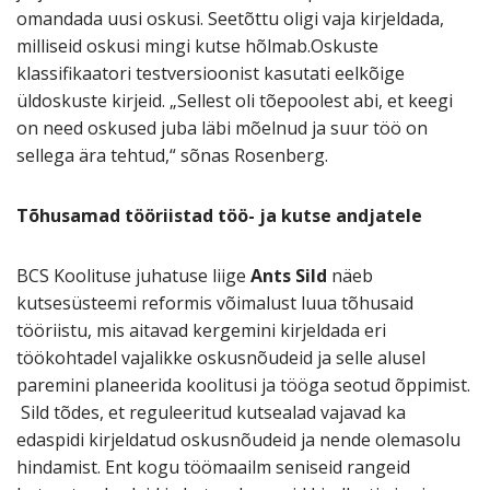
omandada uusi oskusi. Seetõttu oligi vaja kirjeldada,
milliseid oskusi mingi kutse hõlmab.Oskuste
klassifikaatori testversioonist kasutati eelkõige
üldoskuste kirjeid. „Sellest oli tõepoolest abi, et keegi
on need oskused juba läbi mõelnud ja suur töö on
sellega ära tehtud,“ sõnas Rosenberg.
Tõhusamad tööriistad töö- ja kutse andjatele
BCS Koolituse juhatuse liige
Ants Sild
näeb
kutsesüsteemi reformis võimalust luua tõhusaid
tööriistu, mis aitavad kergemini kirjeldada eri
töökohtadel vajalikke oskusnõudeid ja selle alusel
paremini planeerida koolitusi ja tööga seotud õppimist.
Sild tõdes, et reguleeritud kutsealad vajavad ka
edaspidi kirjeldatud oskusnõudeid ja nende olemasolu
hindamist. Ent kogu töömaailm seniseid rangeid