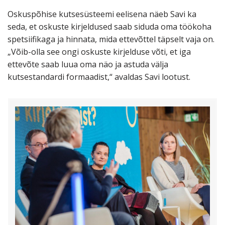
Oskuspõhise kutsesüsteemi eelisena näeb Savi ka
seda, et oskuste kirjeldused saab siduda oma töökoha
spetsiifikaga ja hinnata, mida ettevõttel täpselt vaja on.
„Võib-olla see ongi oskuste kirjelduse võti, et iga
ettevõte saab luua oma näo ja astuda välja
kutsestandardi formaadist,“ avaldas Savi lootust.