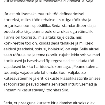
kutsestandardeid ja kutseeksameid kindlasti ei vaja.
Järjest olulisemaks muutub töö defineerimisel
kontekst, milles tööd tehakse – s.o. iga töökoha ja
organisatsiooni spetsiifika. Seda standardiseerida ja
püüda ette kirja panna pole ei arukas ega võimalik.
Tarvis on tööriistu, mis aitaks kirjeldada, mis
konkreetne töö on, kuidas seda tehakse ja milliseid
eeldusi (teadmisi, oskusi, hoiakuid) on vaja. Selle alusel
saab töötaja ise ja tema (koolitus)juht leida sobivaimad
koolitused ja iseseisvad õpitegevused, st siduda töö
vajadused kokku haridusvaldkonnaga. „Peame tulema
tööandja vajadustele lähemale. Suur väljakutse
kutsesüsteemile ja eriti oskuste klassifikaatorile on see,
et tööriistad peavad olema senistest intuitiivsemad ja
lihtsamini kasutatavad,“ toonitas Sild.
Seda, et praegune kutsete kirjeldamise aluseks olev