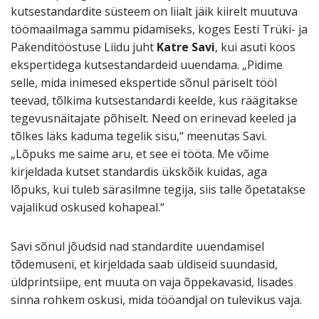
kutsestandardite süsteem on liialt jäik kiirelt muutuva
töömaailmaga sammu pidamiseks, koges Eesti Trüki- ja
Pakenditööstuse Liidu juht
Katre Savi
, kui asuti koos
ekspertidega kutsestandardeid uuendama. „Pidime
selle, mida inimesed ekspertide sõnul päriselt tööl
teevad, tõlkima kutsestandardi keelde, kus räägitakse
tegevusnäitajate põhiselt. Need on erinevad keeled ja
tõlkes läks kaduma tegelik sisu,“ meenutas Savi.
„Lõpuks me saime aru, et see ei tööta. Me võime
kirjeldada kutset standardis ükskõik kuidas, aga
lõpuks, kui tuleb särasilmne tegija, siis talle õpetatakse
vajalikud oskused kohapeal.“
Savi sõnul jõudsid nad standardite uuendamisel
tõdemuseni, et kirjeldada saab üldiseid suundasid,
üldprintsiipe, ent muuta on vaja õppekavasid, lisades
sinna rohkem oskusi, mida tööandjal on tulevikus vaja.