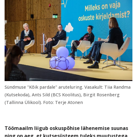
Sündmuse "Kõik pardale" aruteluring. Vasakult: Tiia Randma
(Kutsekoda), Ants Sild (BCS Koolitus), Birgit Rosenberg
(Tallinna Ülikool). Foto: Terje Atonen
Töömaailm liigub oskuspõhise lähenemise suunas
ning on aeg, et kutsesüsteem tuleks muutustega