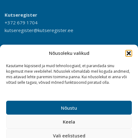
Kutseregister
+372 679 1704
kutseregister@kutseregister.ee
Nõusoleku valikud
Kasutame küpsiseid ja muid tehnoloogiaid, et parandada sinu
kogemust meie veebilehel. Nõusolek võimaldab meil koguda andmeid,
mis aitavad lehte paremini toimima panna. Kui nõusolekut ei anna või
võtad selle tagasi, võivad mõned funktsioonid piiratud olla.
Nõustu
Keela
Vali eelistused