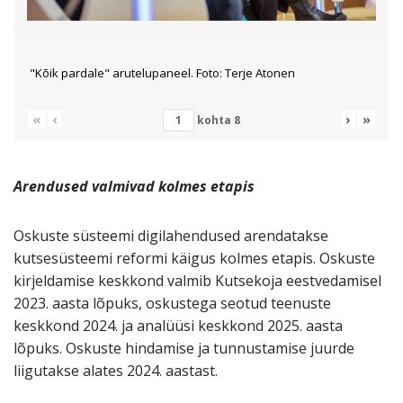
"Kõik pardale" arutelupaneel. Foto: Terje Atonen
«
‹
›
»
kohta
8
Arendused valmivad kolmes etapis
Oskuste süsteemi digilahendused arendatakse
kutsesüsteemi reformi käigus kolmes etapis. Oskuste
kirjeldamise keskkond valmib Kutsekoja eestvedamisel
2023. aasta lõpuks, oskustega seotud teenuste
keskkond 2024. ja analüüsi keskkond 2025. aasta
lõpuks. Oskuste hindamise ja tunnustamise juurde
liigutakse alates 2024. aastast.