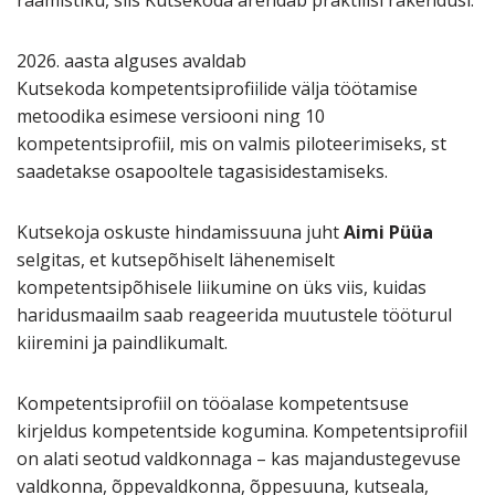
2026. aasta alguses avaldab
Kutsekoda kompetentsiprofiilide välja töötamise
metoodika esimese versiooni ning 10
kompetentsiprofiil, mis on valmis piloteerimiseks, st
saadetakse osapooltele tagasisidestamiseks.
Kutsekoja oskuste hindamissuuna juht
Aimi Püüa
selgitas, et kutsepõhiselt lähenemiselt
kompetentsipõhisele liikumine on üks viis, kuidas
haridusmaailm saab reageerida muutustele tööturul
kiiremini ja paindlikumalt.
Kompetentsiprofiil on tööalase kompetentsuse
kirjeldus kompetentside kogumina. Kompetentsiprofiil
on alati seotud valdkonnaga – kas majandustegevuse
valdkonna, õppevaldkonna, õppesuuna, kutseala,