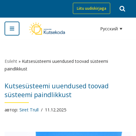
Liitu uudiskirjaga
Перейти
к
Русский
содержимому
Esileht
»
Kutsesüsteemi uuendused toovad süsteemi
paindlikkust
Kutsesüsteemi uuendused toovad
süsteemi paindlikkust
автор:
Siret Trull
11.12.2025