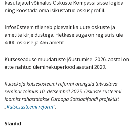
kasutajatel võimalus Oskuste Kompassi sisse logida
ning koostada oma isikustatud oskusprofiil.
Infosüsteem täieneb pidevalt ka uute oskuste ja
ametite kirjeldustega. Hetkeseisuga on registris üle
4000 oskuse ja 466 ametit.
Kutseseaduse muudatuste jõustumisel 2026. aastal on
ette nähtud üleminekuperiood aastani 2029.
Kutsekoja kutsesüsteemi reformi arenguid tutvustava
seminar toimus 10. detsembril 2025
.
Oskuste süsteemi
loomist rahastatakse Euroopa Sotsiaalfondi projektist
„
Kutsesüsteemi reform
“.
Slaidid