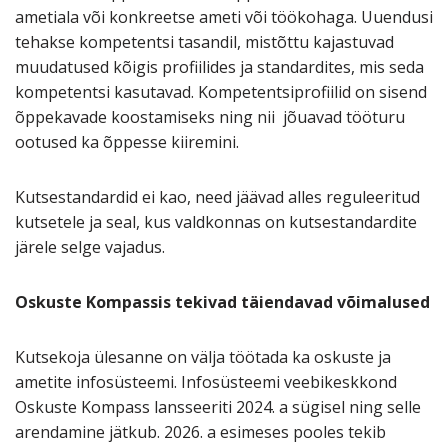
ametiala või konkreetse ameti või töökohaga. Uuendusi
tehakse kompetentsi tasandil, mistõttu kajastuvad
muudatused kõigis profiilides ja standardites, mis seda
kompetentsi kasutavad. Kompetentsiprofiilid on sisend
õppekavade koostamiseks ning nii jõuavad tööturu
ootused ka õppesse kiiremini.
Kutsestandardid ei kao, need jäävad alles reguleeritud
kutsetele ja seal, kus valdkonnas on kutsestandardite
järele selge vajadus.
Oskuste Kompassis tekivad täiendavad võimalused
Kutsekoja ülesanne on välja töötada ka oskuste ja
ametite infosüsteemi. Infosüsteemi veebikeskkond
Oskuste Kompass lansseeriti 2024. a sügisel ning selle
arendamine jätkub. 2026. a esimeses pooles tekib