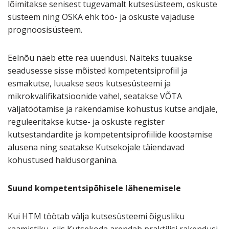
lõimitakse senisest tugevamalt kutsesüsteem, oskuste
süsteem ning OSKA ehk töö- ja oskuste vajaduse
prognoosisüsteem.
Eelnõu näeb ette rea uuendusi. Näiteks tuuakse
seadusesse sisse mõisted kompetentsiprofiil ja
esmakutse, luuakse seos kutsesüsteemi ja
mikrokvalifikatsioonide vahel, seatakse VÕTA
väljatöötamise ja rakendamise kohustus kutse andjale,
reguleeritakse kutse- ja oskuste register
kutsestandardite ja kompetentsiprofiilide koostamise
alusena ning seatakse Kutsekojale täiendavad
kohustused haldusorganina.
Suund kompetentsipõhisele lähenemisele
Kui HTM töötab välja kutsesüsteemi õigusliku
raamistiku, siis Kutsekoda arendab praktilisi rakendusi.