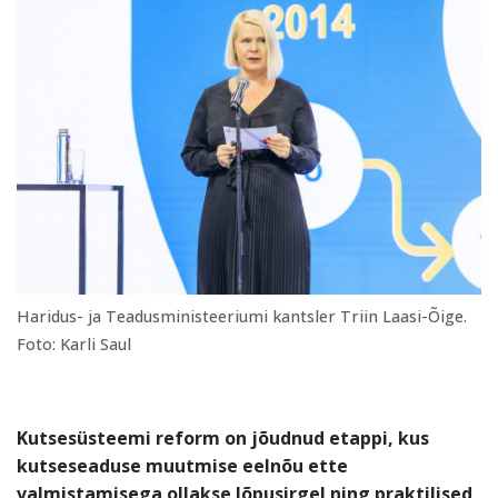
Haridus- ja Teadusministeeriumi kantsler Triin Laasi-Õige.
Foto: Karli Saul
Kutsesüsteemi reform on jõudnud etappi, kus
kutseseaduse muutmise eelnõu ette
valmistamisega ollakse lõpusirgel ning praktilised