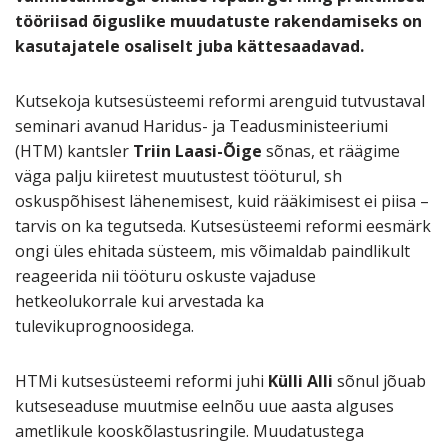
tööriisad õiguslike muudatuste rakendamiseks on
kasutajatele osaliselt juba kättesaadavad.
Kutsekoja kutsesüsteemi reformi arenguid tutvustaval
seminari avanud Haridus- ja Teadusministeeriumi
(HTM) kantsler
Triin Laasi-Õige
sõnas, et räägime
väga palju kiiretest muutustest tööturul, sh
oskuspõhisest lähenemisest, kuid rääkimisest ei piisa –
tarvis on ka tegutseda. Kutsesüsteemi reformi eesmärk
ongi üles ehitada süsteem, mis võimaldab paindlikult
reageerida nii tööturu oskuste vajaduse
hetkeolukorrale kui arvestada ka
tulevikuprognoosidega.
HTMi kutsesüsteemi reformi juhi
Külli Alli
sõnul jõuab
kutseseaduse muutmise eelnõu uue aasta alguses
ametlikule kooskõlastusringile. Muudatustega