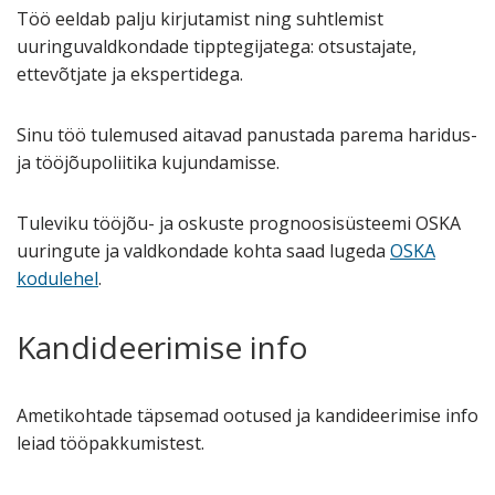
Töö eeldab palju kirjutamist ning suhtlemist
uuringuvaldkondade tipptegijatega: otsustajate,
ettevõtjate ja ekspertidega.
Sinu töö tulemused aitavad panustada parema haridus-
ja tööjõupoliitika kujundamisse.
Tuleviku tööjõu- ja oskuste prognoosisüsteemi OSKA
uuringute ja valdkondade kohta saad lugeda
OSKA
kodulehel
.
Kandideerimise info
Ametikohtade täpsemad ootused ja kandideerimise info
leiad tööpakkumistest.