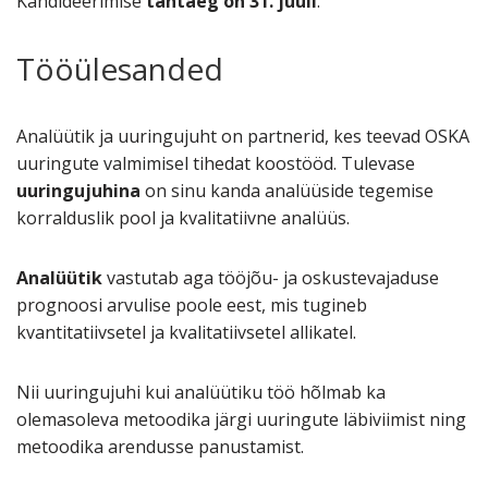
Kandideerimise
tähtaeg on 31. juuli
.
Tööülesanded
Analüütik ja uuringujuht on partnerid, kes teevad OSKA
uuringute valmimisel tihedat koostööd. Tulevase
uuringujuhina
on sinu kanda analüüside tegemise
korralduslik pool ja kvalitatiivne analüüs.
Analüütik
vastutab aga tööjõu- ja oskustevajaduse
prognoosi arvulise poole eest, mis tugineb
kvantitatiivsetel ja kvalitatiivsetel allikatel.
Nii uuringujuhi kui analüütiku töö hõlmab ka
olemasoleva metoodika järgi uuringute läbiviimist ning
metoodika arendusse panustamist.