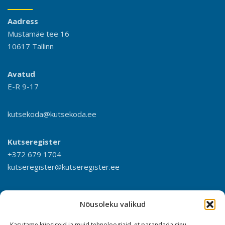
Aadress
Mustamäe tee 16
10617 Tallinn
Avatud
E-R 9-17
kutsekoda@kutsekoda.ee
Kutseregister
+372 679 1704
kutseregister@kutseregister.ee
Nõusoleku valikud
Kasutame küpsiseid ja muid tehnoloogiaid, et parandada sinu