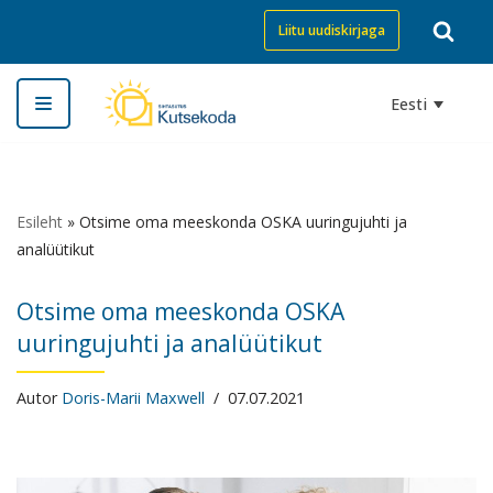
Liitu uudiskirjaga
Skip
to
Eesti
content
Esileht
»
Otsime oma meeskonda OSKA uuringujuhti ja
analüütikut
Otsime oma meeskonda OSKA
uuringujuhti ja analüütikut
Autor
Doris-Marii Maxwell
07.07.2021