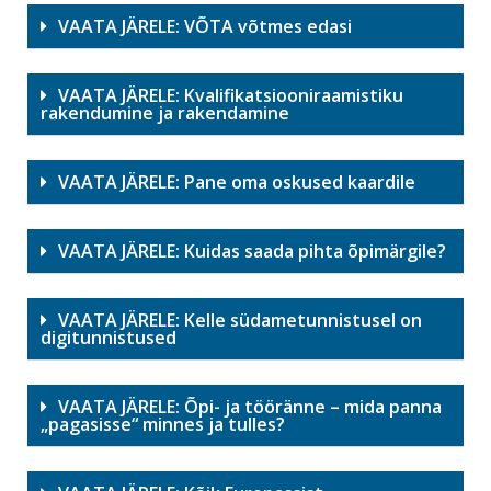
VAATA JÄRELE: VÕTA võtmes edasi
VAATA JÄRELE: Kvalifikatsiooniraamistiku
rakendumine ja rakendamine
VAATA JÄRELE: Pane oma oskused kaardile
VAATA JÄRELE: Kuidas saada pihta õpimärgile?
VAATA JÄRELE: Kelle südametunnistusel on
digitunnistused
VAATA JÄRELE: Õpi- ja tööränne – mida panna
„pagasisse“ minnes ja tulles?