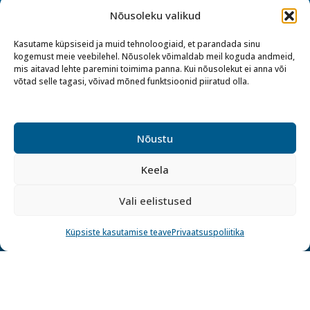
E-R 9-17
Nõusoleku valikud
Kasutame küpsiseid ja muid tehnoloogiaid, et parandada sinu
kutsekoda@kutsekoda.ee
kogemust meie veebilehel. Nõusolek võimaldab meil koguda andmeid,
mis aitavad lehte paremini toimima panna. Kui nõusolekut ei anna või
võtad selle tagasi, võivad mõned funktsioonid piiratud olla.
Kutseregister
+372 679 1704
kutseregister@kutseregister.ee
Nõustu
Keela
Vali eelistused
Küpsiste kasutamise teave
Privaatsuspoliitika