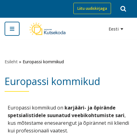
Liitu uudiskirjaga
Skip
to
Eesti
content
Esileht
»
Europassi kommikud
Europassi kommikud
Europassi kommikud on
karjääri- ja õpirände
spetsialistidele suunatud veebikohtumiste sari
,
kus mõtestame enesearengut ja õpirännet nii kliendi
kui professionaali vaatest.