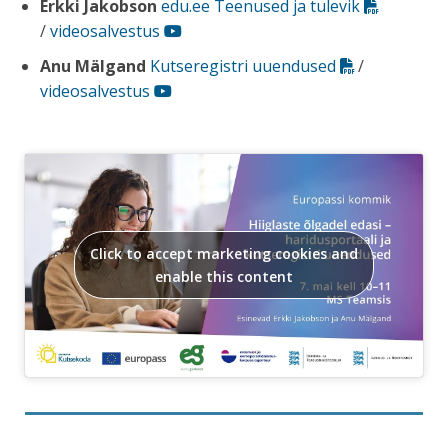
Erkki Jakobson
edu.ee Teenused ja tulevik
/
videosalvestus
Anu Mälgand
Kutseregistri uuendused
/
videosalvestus
Click to accept marketing cookies and
enable this content