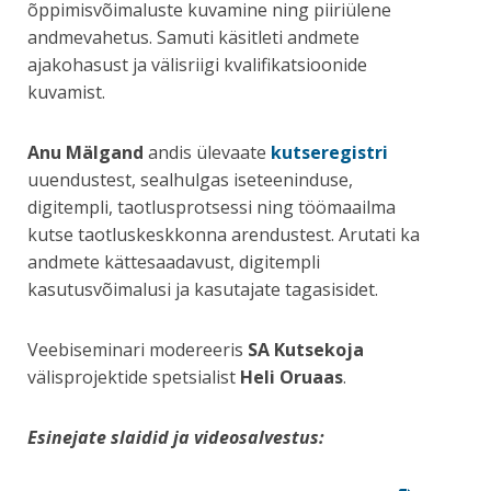
õppimisvõimaluste kuvamine ning piiriülene
andmevahetus. Samuti käsitleti andmete
ajakohasust ja välisriigi kvalifikatsioonide
kuvamist.
Anu Mälgand
andis ülevaate
kutseregistri
uuendustest, sealhulgas iseteeninduse,
digitempli, taotlusprotsessi ning töömaailma
kutse taotluskeskkonna arendustest. Arutati ka
andmete kättesaadavust, digitempli
kasutusvõimalusi ja kasutajate tagasisidet.
Veebiseminari modereeris
SA Kutsekoja
välisprojektide spetsialist
Heli Oruaas
.
Esinejate slaidid ja videosalvestus: