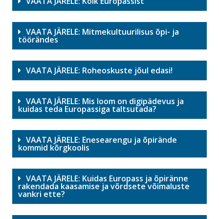
VAATA JÄRELE: Kõik Europassist
VAATA JÄRELE: Mitmekultuurilisus õpi- ja
töörändes
VAATA JÄRELE: Roheoskuste jõul edasi!
VAATA JÄRELE: Mis loom on digipädevus ja
kuidas teda Europassiga taltsutada?
VAATA JÄRELE: Enesearengu ja õpirände
kommid kõrgkoolis
VAATA JÄRELE: Kuidas Europass ja õpiränne
rakendada kaasamise ja võrdsete võimaluste
vankri ette?