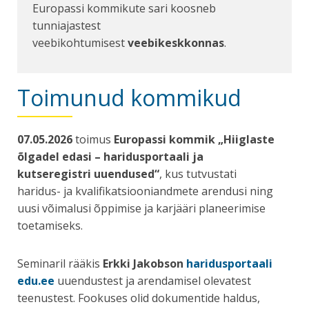
Europassi kommikute sari koosneb
tunniajastest
veebikohtumisest
veebikeskkonnas
.
Toimunud kommikud
07.05.2026
toimus
Europassi kommik „Hiiglaste
õlgadel edasi – haridusportaali ja
kutseregistri uuendused“
, kus tutvustati
haridus- ja kvalifikatsiooniandmete arendusi ning
uusi võimalusi õppimise ja karjääri planeerimise
toetamiseks.
Seminaril rääkis
Erkki Jakobson
haridusportaali
edu.ee
uuendustest ja arendamisel olevatest
teenustest. Fookuses olid dokumentide haldus,