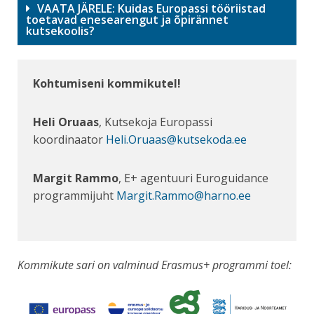
VAATA JÄRELE: Kuidas Europassi tööriistad
toetavad enesearengut ja õpirännet
kutsekoolis?
Kohtumiseni kommikutel!
Heli Oruaas
, Kutsekoja Europassi
koordinaator
Heli.Oruaas@kutsekoda.ee
Margit Rammo
, E+ agentuuri Euroguidance
programmijuht
Margit.Rammo@harno.ee
Kommikute sari on valminud Erasmus+ programmi toel: