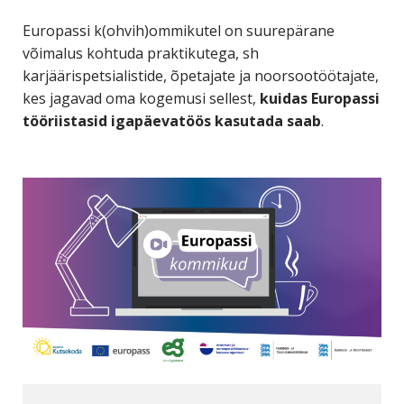
Europassi k(ohvih)ommikutel on suurepärane
võimalus kohtuda praktikutega, sh
karjäärispetsialistide, õpetajate ja noorsootöötajate,
kes jagavad oma kogemusi sellest,
kuidas Europassi
tööriistasid igapäevatöös kasutada saab
.