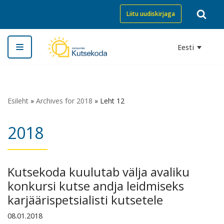
Liitu uudiskirjaga
Skip
to
Eesti
content
Esileht
»
Archives for 2018
»
Leht 12
2018
Kutsekoda kuulutab välja avaliku
konkursi kutse andja leidmiseks
karjäärispetsialisti kutsetele
08.01.2018