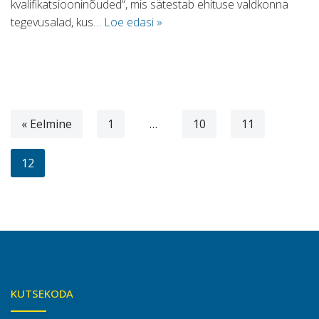
kvalifikatsiooninõuded“, mis sätestab ehituse valdkonna
tegevusalad, kus…
Loe edasi »
« Eelmine
1
…
10
11
12
KUTSEKODA