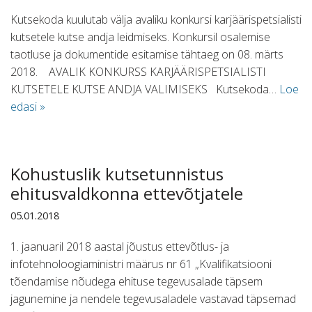
Kutsekoda kuulutab välja avaliku konkursi karjäärispetsialisti
kutsetele kutse andja leidmiseks. Konkursil osalemise
taotluse ja dokumentide esitamise tähtaeg on 08. märts
2018. AVALIK KONKURSS KARJÄÄRISPETSIALISTI
KUTSETELE KUTSE ANDJA VALIMISEKS Kutsekoda…
Loe
edasi »
Kohustuslik kutsetunnistus
ehitusvaldkonna ettevõtjatele
05.01.2018
1. jaanuaril 2018 aastal jõustus ettevõtlus- ja
infotehnoloogiaministri määrus nr 61 „Kvalifikatsiooni
tõendamise nõudega ehituse tegevusalade täpsem
jagunemine ja nendele tegevusaladele vastavad täpsemad